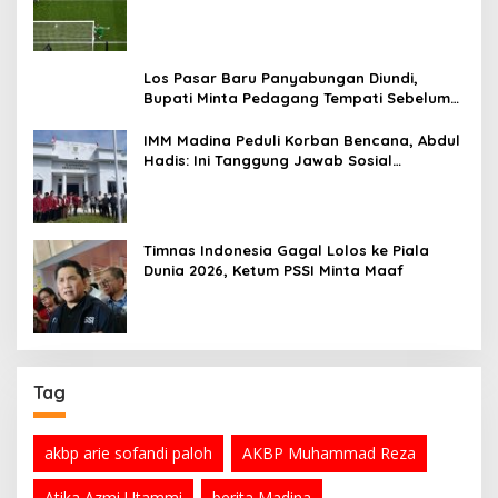
Los Pasar Baru Panyabungan Diundi,
Bupati Minta Pedagang Tempati Sebelum
Ramadan
IMM Madina Peduli Korban Bencana, Abdul
Hadis: Ini Tanggung Jawab Sosial
Organisasi
Timnas Indonesia Gagal Lolos ke Piala
Dunia 2026, Ketum PSSI Minta Maaf
Tag
akbp arie sofandi paloh
AKBP Muhammad Reza
Atika Azmi Utammi
berita Madina