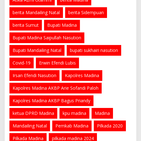
berita Mandailing Natal
berita Sidempuan
berita Sumut
Bupati Madina
Bupati Madina Saipullah Nasution
Bupati Mandailing Natal
bupati sukhairi nasution
Covid-19
Erwin Efendi Lubis
Irsan Efendi Nasution
Kapolres Madina
Kapolres Madina AKBP Arie Sofandi Paloh
Kapolres Madina AKBP Bagus Priandy
ketua DPRD Madina
kpu madina
Madina
Mandailing Natal
Pemkab Madina
Pilkada 2020
Pilkada Madina
pilkada madina 2024