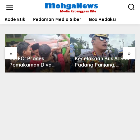
Lewati
ke
konten
Kode Etik
Pedoman Media Siber
Box Redaksi
«
»
VIDEO: Proses
Kecelakaan Bus ALS di
Pemakaman Diva
Padang Panjang,
Febriani, Korban
Dirlantas: Kita Usulkan
Pembunuhan di
Lajur Penyelamat Lalin
Kecamatan Natal