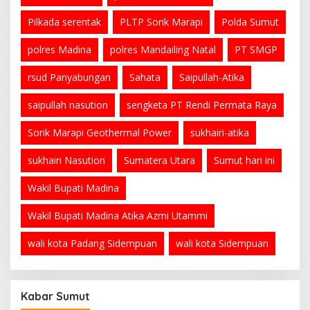
Pilkada serentak
PLTP Sorik Marapi
Polda Sumut
polres Madina
polres Mandailing Natal
PT SMGP
rsud Panyabungan
Sahata
Saipullah-Atika
saipullah nasution
sengketa PT Rendi Permata Raya
Sorik Marapi Geothermal Power
sukhairi-atika
sukhairi Nasution
Sumatera Utara
Sumut hari ini
Wakil Bupati Madina
Wakil Bupati Madina Atika Azmi Utammi
wali kota Padang Sidempuan
wali kota Sidempuan
Kabar Sumut