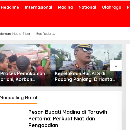
Headline
Internasional
Madina
National
Olahraga
P
KLP Bonca Jaya dan PT
K
doman Media Siber
Box Redaksi
SMGP Kembangkan
K
Budidaya Lebah Trigona
»
kaan Bus ALS di
 Panjang, Dirlantas:
ulkan Lajur
amat Lalin
Mandailing Natal
Pesan Bupati Madina di Tarawih
Pertama: Perkuat Niat dan
Pengabdian