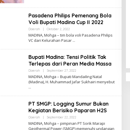
Pasadena Philips Pemenang Bola
Voli Bupati Madina Cup II 2022
Oleh
Daerah
|
Oktober 2, 2022
Admin
MADINA, Mohga – tim bola voli Pasadena Philips
VC dari Kelurahan Pasar
Bupati Madina: Tensi Politik Tak
Terlepas dari Peran Media Massa
Oleh
Daerah
|
September 27, 2022
Admin
MADINA, Mohga – Bupati Mandailing Natal
(Madina), H. Muhammad Jafar Sukhairi menyebut
PT SMGP: Logging Sumur Bukan
Kegiatan Berisiko Paparan H2S
Oleh
Daerah
|
September 22, 2022
Admin
MADINA, Mohga – pimpinan PT Sorik Marapi
Geothermal Power (SMGP) memenuhi undangan