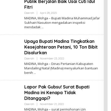
Publik Berjalan Baik Usai Cuti Idul
Fitri
Oleh
Daerah
|
April 28, 2023
Admin
MADINA, Mohga – Bupati Madina Muhammad Jafar
Sukhairi Nasution mengadakan inspeksi
mendadak
Upaya Bupati Madina Tingkatkan
Kesejahteraan Petani, 10 Ton Bibit
Disalurkan
Oleh
Daerah
|
November 23, 2022
Admin
MADINA, Mohga – Dinas Pertanian Kabupaten
Mandailing Natal (Madina) menyalurkan bantuan
benih
Lapor Pak Gubsu! Surat Bupati
Madina ini Kenapa Tidak
Ditanggapi?
Oleh
Daerah
|
November 21, 2022
Admin
MADINA, Mohga – surat permohonan izin