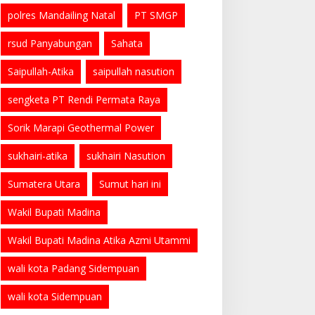
polres Mandailing Natal
PT SMGP
rsud Panyabungan
Sahata
Saipullah-Atika
saipullah nasution
sengketa PT Rendi Permata Raya
Sorik Marapi Geothermal Power
sukhairi-atika
sukhairi Nasution
Sumatera Utara
Sumut hari ini
Wakil Bupati Madina
Wakil Bupati Madina Atika Azmi Utammi
wali kota Padang Sidempuan
wali kota Sidempuan