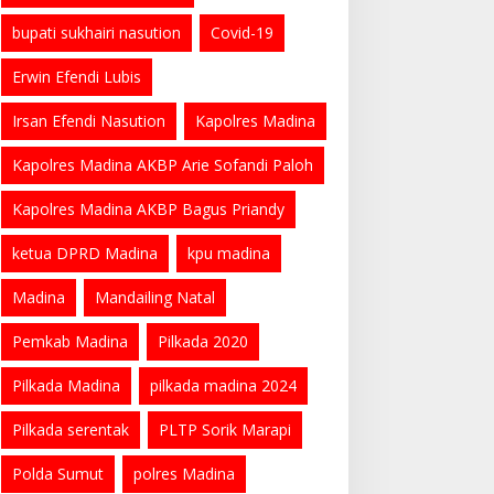
bupati sukhairi nasution
Covid-19
Erwin Efendi Lubis
Irsan Efendi Nasution
Kapolres Madina
Kapolres Madina AKBP Arie Sofandi Paloh
Kapolres Madina AKBP Bagus Priandy
ketua DPRD Madina
kpu madina
Madina
Mandailing Natal
Pemkab Madina
Pilkada 2020
Pilkada Madina
pilkada madina 2024
Pilkada serentak
PLTP Sorik Marapi
Polda Sumut
polres Madina