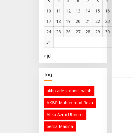
3
4
5
6
7
8
9
10
11
12
13
14
15
16
17
18
19
20
21
22
23
24
25
26
27
28
29
30
31
« Jul
Tag
akbp arie sofandi paloh
AKBP Muhammad Reza
Atika Azmi Utammi
berita Madina