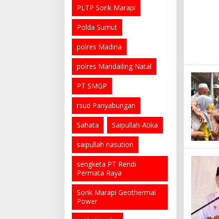
PLTP Sorik Marapi
Polda Sumut
polres Madina
polres Mandailing Natal
PT SMGP
rsud Panyabungan
Sahata
Saipullah-Atika
saipullah nasution
sengketa PT Rendi
Permata Raya
Sorik Marapi Geothermal
Power