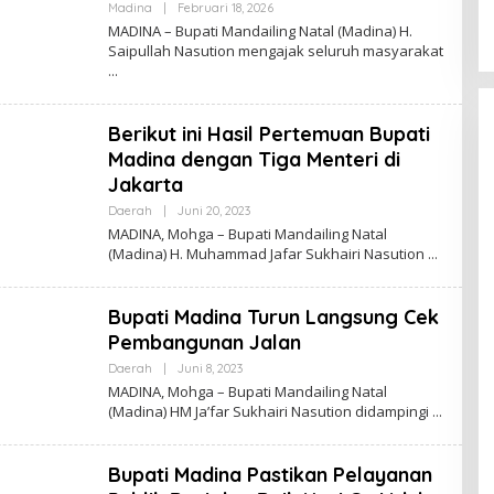
Oleh
Madina
|
Februari 18, 2026
Admin
MADINA – Bupati Mandailing Natal (Madina) H.
Saipullah Nasution mengajak seluruh masyarakat
Berikut ini Hasil Pertemuan Bupati
Madina dengan Tiga Menteri di
Jakarta
Oleh
Daerah
|
Juni 20, 2023
Admin
MADINA, Mohga – Bupati Mandailing Natal
(Madina) H. Muhammad Jafar Sukhairi Nasution
Bupati Madina Turun Langsung Cek
Pembangunan Jalan
Oleh
Daerah
|
Juni 8, 2023
Admin
MADINA, Mohga – Bupati Mandailing Natal
(Madina) HM Ja’far Sukhairi Nasution didampingi
Bupati Madina Pastikan Pelayanan