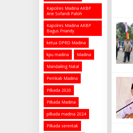
Kapolres Madina AKBP
Arie Sofandi Paloh
Kapolres Madina AKBP
Bagus Priandy
ketua DPRD Madina
kpu madina
Madina
Mandailing Natal
Pemkab Madina
Pilkada 2020
Pilkada Madina
pilkada madina 2024
Pilkada serentak