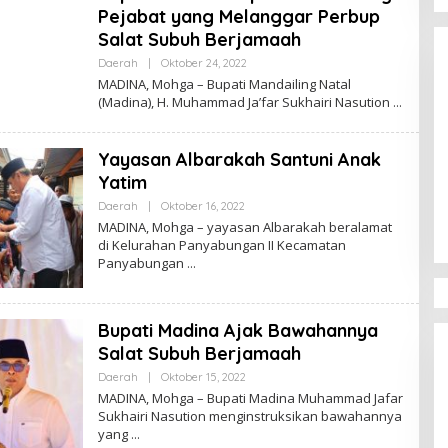
Calon Anggota KPID Sumut Melaju
Pejabat yang Melanggar Perbup
ke DPRD, Fit and Proper Test jadi
Salat Subuh Berjamaah
Penentu
Di Sumatera Utara
|
Agustus 4, 2026
Oleh
Daerah
|
Oktober 24, 2022
Admin
MADINA, Mohga – Bupati Mandailing Natal
(Madina), H. Muhammad Ja’far Sukhairi Nasution
Yayasan Albarakah Santuni Anak
Yatim
Oleh
Daerah
|
Oktober 16, 2022
Admin
MADINA, Mohga – yayasan Albarakah beralamat
di Kelurahan Panyabungan II Kecamatan
Panyabungan
Bupati Madina Ajak Bawahannya
Salat Subuh Berjamaah
Oleh
Daerah
|
Oktober 15, 2022
Admin
MADINA, Mohga – Bupati Madina Muhammad Jafar
Sukhairi Nasution menginstruksikan bawahannya
yang