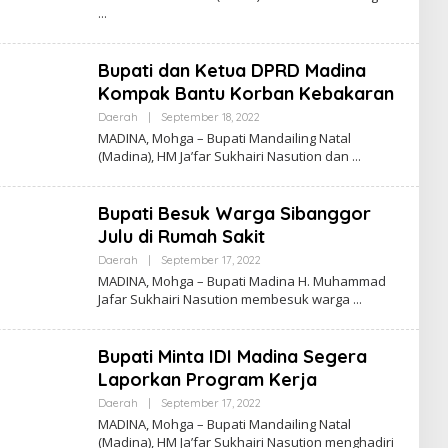
Bupati dan Ketua DPRD Madina
Kompak Bantu Korban Kebakaran
Oleh
Daerah
|
September 18, 2022
Admin
MADINA, Mohga – Bupati Mandailing Natal
(Madina), HM Ja’far Sukhairi Nasution dan
Bupati Besuk Warga Sibanggor
Julu di Rumah Sakit
Oleh
Daerah
|
September 17, 2022
Admin
MADINA, Mohga – Bupati Madina H. Muhammad
Jafar Sukhairi Nasution membesuk warga
Bupati Minta IDI Madina Segera
Laporkan Program Kerja
Oleh
Daerah
|
September 17, 2022
Admin
MADINA, Mohga – Bupati Mandailing Natal
(Madina), HM Ja’far Sukhairi Nasution menghadiri