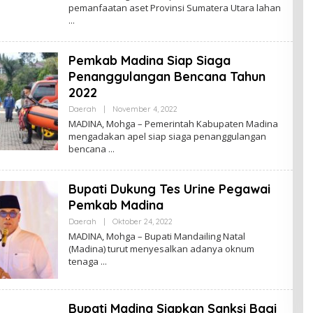
pemanfaatan aset Provinsi Sumatera Utara lahan
Pemkab Madina Siap Siaga
Penanggulangan Bencana Tahun
2022
Oleh
Daerah
|
November 4, 2022
Admin
MADINA, Mohga – Pemerintah Kabupaten Madina
mengadakan apel siap siaga penanggulangan
bencana
Bupati Dukung Tes Urine Pegawai
Pemkab Madina
Oleh
Daerah
|
Oktober 24, 2022
Admin
MADINA, Mohga – Bupati Mandailing Natal
(Madina) turut menyesalkan adanya oknum
tenaga
Bupati Madina Siapkan Sanksi Bagi