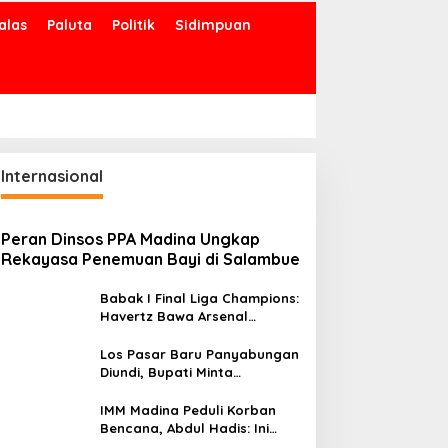
alas
Paluta
Politik
Sidimpuan
opri PMII Penegak
esetaraan Gender
Internasional
Peran Dinsos PPA Madina Ungkap
Seret Nama ‘Tuan Muda’,
Rekayasa Penemuan Bayi di Salambue
KUD Rimbo Tou Tutup
Paksa Tambang Emas
Babak I Final Liga Champions:
Ilegal
Havertz Bawa Arsenal
Ungguli PSG 1-0
Los Pasar Baru Panyabungan
Diundi, Bupati Minta
Pedagang Tempati Sebelum
Ramadan
IMM Madina Peduli Korban
Bencana, Abdul Hadis: Ini
Tanggung Jawab Sosial