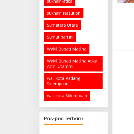
sukhairi-atika
sukhairi Nasution
Sumatera Utara
Sumut hari ini
Wakil Bupati Madina
Wakil Bupati Madina Atika
Azmi Utammi
wali kota Padang
Sidempuan
wali kota Sidempuan
Pos-pos Terbaru