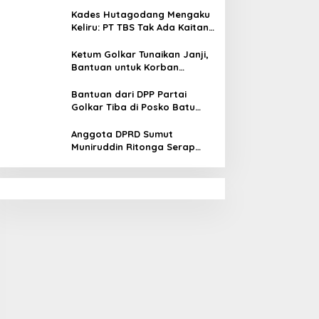
Kades Hutagodang Mengaku
Keliru: PT TBS Tak Ada Kaitan
Penyebab Bencana Banjir
Tapsel
Ketum Golkar Tunaikan Janji,
Bantuan untuk Korban
Bencana Alam Tapsel
Disalurkan
Bantuan dari DPP Partai
Golkar Tiba di Posko Batu
Hula Tapsel
Anggota DPRD Sumut
Muniruddin Ritonga Serap
Aspirasi warga Tapsel