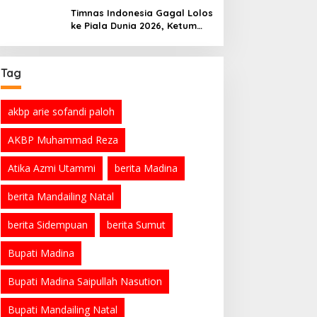
Organisasi
Timnas Indonesia Gagal Lolos
ke Piala Dunia 2026, Ketum
PSSI Minta Maaf
Tag
akbp arie sofandi paloh
AKBP Muhammad Reza
Atika Azmi Utammi
berita Madina
berita Mandailing Natal
berita Sidempuan
berita Sumut
Bupati Madina
Bupati Madina Saipullah Nasution
Bupati Mandailing Natal