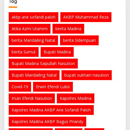
Tag
akbp arie sofandi paloh
AKBP Muhammad Reza
Atika Azmi Utammi
berita Madina
berita Mandailing Natal
berita Sidempuan
berita Sumut
Bupati Madina
Bupati Madina Saipullah Nasution
Bupati Mandailing Natal
bupati sukhairi nasution
Covid-19
Erwin Efendi Lubis
Irsan Efendi Nasution
Kapolres Madina
Kapolres Madina AKBP Arie Sofandi Paloh
Kapolres Madina AKBP Bagus Priandy