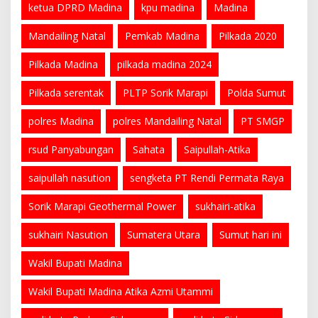
ketua DPRD Madina
kpu madina
Madina
Mandailing Natal
Pemkab Madina
Pilkada 2020
Pilkada Madina
pilkada madina 2024
Pilkada serentak
PLTP Sorik Marapi
Polda Sumut
polres Madina
polres Mandailing Natal
PT SMGP
rsud Panyabungan
Sahata
Saipullah-Atika
saipullah nasution
sengketa PT Rendi Permata Raya
Sorik Marapi Geothermal Power
sukhairi-atika
sukhairi Nasution
Sumatera Utara
Sumut hari ini
Wakil Bupati Madina
Wakil Bupati Madina Atika Azmi Utammi