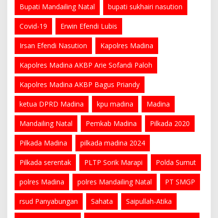
Bupati Mandailing Natal
bupati sukhairi nasution
Covid-19
Erwin Efendi Lubis
Irsan Efendi Nasution
Kapolres Madina
Kapolres Madina AKBP Arie Sofandi Paloh
Kapolres Madina AKBP Bagus Priandy
ketua DPRD Madina
kpu madina
Madina
Mandailing Natal
Pemkab Madina
Pilkada 2020
Pilkada Madina
pilkada madina 2024
Pilkada serentak
PLTP Sorik Marapi
Polda Sumut
polres Madina
polres Mandailing Natal
PT SMGP
rsud Panyabungan
Sahata
Saipullah-Atika