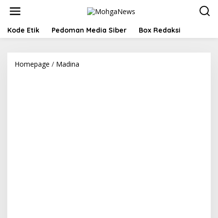
Lewati
ke
konten
Kode Etik
Pedoman Media Siber
Box Redaksi
Lurah
Homepage
/
Madina
Kotasiantar
Terima
Penghargaan
Paralegal
Justice
Award
2025
dari
Kemenkum
RI