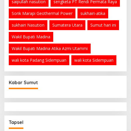
saipullah nasution
sengketa PT Rendi Permata Raya
Sorik Marapi Geothermal Power
sukhairi-atika
sukhairi Nasution
Sumatera Utara
Sumut hari ini
Wakil Bupati Madina
Wakil Bupati Madina Atika Azmi Utammi
wali kota Padang Sidempuan
wali kota Sidempuan
Kabar Sumut
Tapsel