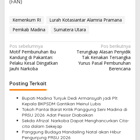
(FAN)
Kemenkum RI
Lurah Kotasiantar Alamria Pramana
Pemkab Madina
Sumatera Utara
Navigasi
Pos sebelumnya
Pos berikutnya
Motif Pembunuhan Ibu
Terungkap Alasan Penyidik
pos
Kandung di Pakantan:
Tak Kenakan Tersangka
Pelaku Kesal Diingatkan
Yunus Pasal Pembunuhan
Jauhi Narkoba
Berencana
Posting Terkait
Bupati Madina Tunjuk Dedi Armansyah jadi Plt
Kepala BKPSDM Gantikan Meinul Lubis
Tokoh Pantai Barat Kritik Panggung Seni Madina di
PRSU 2026: Adat Pesisir Diabaikan
Sekda Afrizal: Narkoba Dapat Menghancurkan Cita-
cita dalam Sekejap
Panggung Budaya Mandailing Natal akan Hibur
Pengunjung PRSU 2026