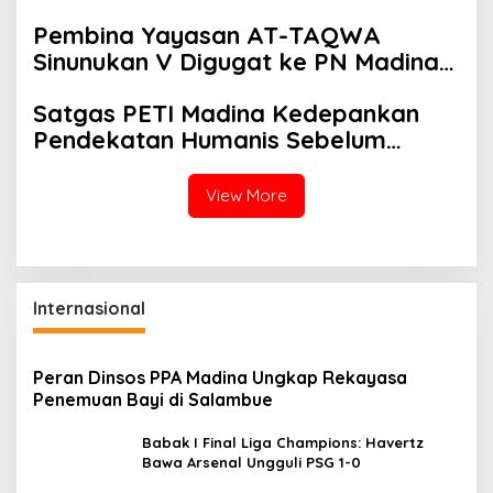
Kotanopan Dimulai
Pembina Yayasan AT-TAQWA
Sinunukan V Digugat ke PN Madina
Terkait Dugaan PMH
Satgas PETI Madina Kedepankan
Pendekatan Humanis Sebelum
Tindak Tegas Tambang Ilegal
View More
Internasional
Peran Dinsos PPA Madina Ungkap Rekayasa
Penemuan Bayi di Salambue
Babak I Final Liga Champions: Havertz
Bawa Arsenal Ungguli PSG 1-0