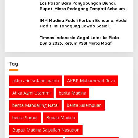
Los Pasar Baru Panyabungan Diundi,
Bupati Minta Pedagang Tempati Sebelum
Ramadan
IMM Madina Peduli Korban Bencana, Abdul
Hadis: Ini Tanggung Jawab Sosial
Organisasi
Timnas Indonesia Gagal Lolos ke Piala
Dunia 2026, Ketum PSSI Minta Maaf
Tag
akbp arie sofandi paloh
AKBP Muhammad Reza
Atika Azmi Utammi
berita Madina
berita Mandailing Natal
berita Sidempuan
berita Sumut
Bupati Madina
Bupati Madina Saipullah Nasution