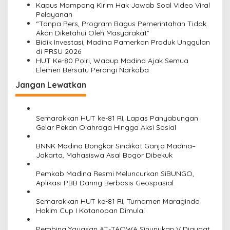
Kapus Mompang Kirim Hak Jawab Soal Video Viral
Pelayanan
“Tanpa Pers, Program Bagus Pemerintahan Tidak
Akan Diketahui Oleh Masyarakat”
Bidik Investasi, Madina Pamerkan Produk Unggulan
di PRSU 2026
HUT Ke-80 Polri, Wabup Madina Ajak Semua
Elemen Bersatu Perangi Narkoba
Jangan Lewatkan
Semarakkan HUT ke-81 RI, Lapas Panyabungan
Gelar Pekan Olahraga Hingga Aksi Sosial
BNNK Madina Bongkar Sindikat Ganja Madina–
Jakarta, Mahasiswa Asal Bogor Dibekuk
Pemkab Madina Resmi Meluncurkan SiBUNGO,
Aplikasi PBB Daring Berbasis Geospasial
Semarakkan HUT ke-81 RI, Turnamen Maraginda
Hakim Cup I Kotanopan Dimulai
Pembina Yayasan AT-TAQWA Sinunukan V Digugat