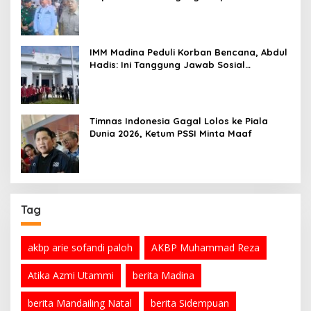
Ramadan
IMM Madina Peduli Korban Bencana, Abdul
Hadis: Ini Tanggung Jawab Sosial
Organisasi
Timnas Indonesia Gagal Lolos ke Piala
Dunia 2026, Ketum PSSI Minta Maaf
Tag
akbp arie sofandi paloh
AKBP Muhammad Reza
Atika Azmi Utammi
berita Madina
berita Mandailing Natal
berita Sidempuan