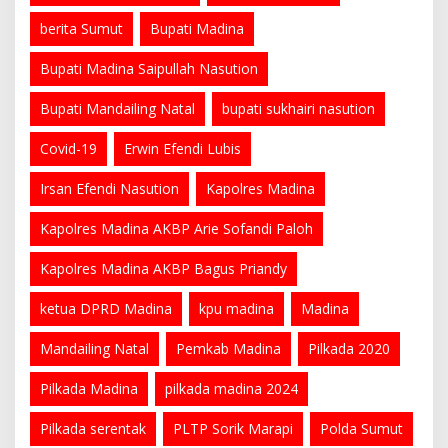
berita Sumut
Bupati Madina
Bupati Madina Saipullah Nasution
Bupati Mandailing Natal
bupati sukhairi nasution
Covid-19
Erwin Efendi Lubis
Irsan Efendi Nasution
Kapolres Madina
Kapolres Madina AKBP Arie Sofandi Paloh
Kapolres Madina AKBP Bagus Priandy
ketua DPRD Madina
kpu madina
Madina
Mandailing Natal
Pemkab Madina
Pilkada 2020
Pilkada Madina
pilkada madina 2024
Pilkada serentak
PLTP Sorik Marapi
Polda Sumut