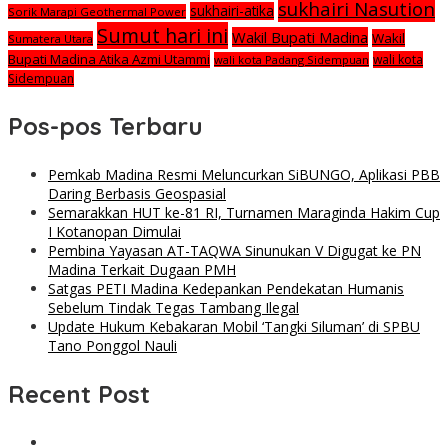
sukhairi Nasution
sukhairi-atika
Sorik Marapi Geothermal Power
Sumut hari ini
Wakil Bupati Madina
Wakil
Sumatera Utara
Bupati Madina Atika Azmi Utammi
wali kota
wali kota Padang Sidempuan
Sidempuan
Pos-pos Terbaru
Pemkab Madina Resmi Meluncurkan SiBUNGO, Aplikasi PBB
Daring Berbasis Geospasial
Semarakkan HUT ke-81 RI, Turnamen Maraginda Hakim Cup
I Kotanopan Dimulai
Pembina Yayasan AT-TAQWA Sinunukan V Digugat ke PN
Madina Terkait Dugaan PMH
Satgas PETI Madina Kedepankan Pendekatan Humanis
Sebelum Tindak Tegas Tambang Ilegal
Update Hukum Kebakaran Mobil ‘Tangki Siluman’ di SPBU
Tano Ponggol Nauli
Recent Post