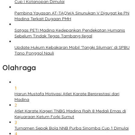
Cup I Kotanopan Dimulai
Pembina Yayasan AT-TAQWA Sinunukan V Digugat ke PN
Madina Terkait Dugaan PMH
Satgas PETI Madina Kedepankan Pendekatan Humanis
Sebelum Tindak Tegas Tambang Ilegal
Update Hukum Kebakaran Mobil ‘Tangki Siluman’ di SPBU
Tano Ponggol Nauli
Olahraga
1
Harun Mustafa Motivasi Atlet Karate Berprestasi dari
Madina
2
Atlet Karate Kageri TNBG Madina Raih 8 Medali Emas di
Kejuaraan Ketum Forki Sumut
3
Turnamen Sepak Bola NNB Purba Sinomba Cup 1 Dimulai
4