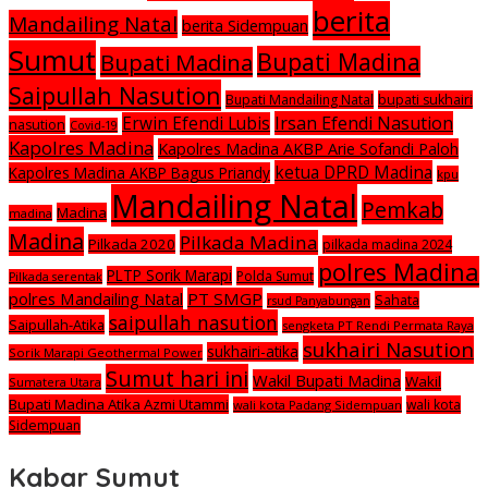
berita
Mandailing Natal
berita Sidempuan
Sumut
Bupati Madina
Bupati Madina
Saipullah Nasution
Bupati Mandailing Natal
bupati sukhairi
Irsan Efendi Nasution
Erwin Efendi Lubis
nasution
Covid-19
Kapolres Madina
Kapolres Madina AKBP Arie Sofandi Paloh
ketua DPRD Madina
Kapolres Madina AKBP Bagus Priandy
kpu
Mandailing Natal
Pemkab
Madina
madina
Madina
Pilkada Madina
Pilkada 2020
pilkada madina 2024
polres Madina
PLTP Sorik Marapi
Polda Sumut
Pilkada serentak
polres Mandailing Natal
PT SMGP
Sahata
rsud Panyabungan
saipullah nasution
Saipullah-Atika
sengketa PT Rendi Permata Raya
sukhairi Nasution
sukhairi-atika
Sorik Marapi Geothermal Power
Sumut hari ini
Wakil Bupati Madina
Wakil
Sumatera Utara
Bupati Madina Atika Azmi Utammi
wali kota
wali kota Padang Sidempuan
Sidempuan
Kabar Sumut