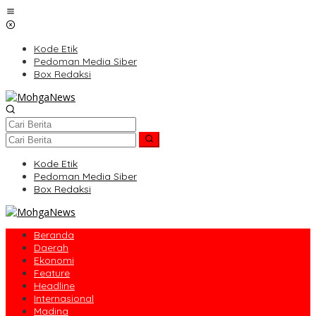
Lewati
ke
konten
Kode Etik
Pedoman Media Siber
Box Redaksi
Kode Etik
Pedoman Media Siber
Box Redaksi
Beranda
Daerah
Ekonomi
Feature
Headline
Internasional
Madina