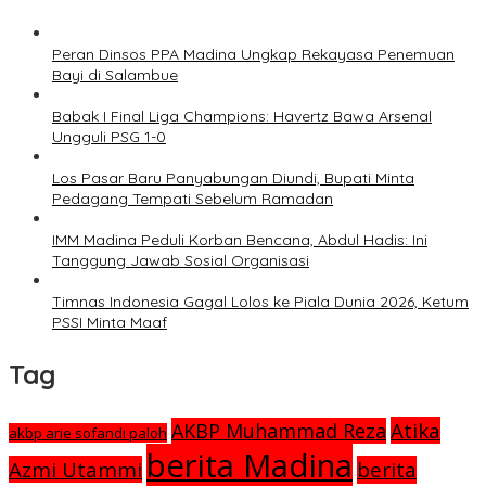
Peran Dinsos PPA Madina Ungkap Rekayasa Penemuan
Bayi di Salambue
Babak I Final Liga Champions: Havertz Bawa Arsenal
Ungguli PSG 1-0
Los Pasar Baru Panyabungan Diundi, Bupati Minta
Pedagang Tempati Sebelum Ramadan
IMM Madina Peduli Korban Bencana, Abdul Hadis: Ini
Tanggung Jawab Sosial Organisasi
Timnas Indonesia Gagal Lolos ke Piala Dunia 2026, Ketum
PSSI Minta Maaf
Tag
Atika
AKBP Muhammad Reza
akbp arie sofandi paloh
berita Madina
Azmi Utammi
berita