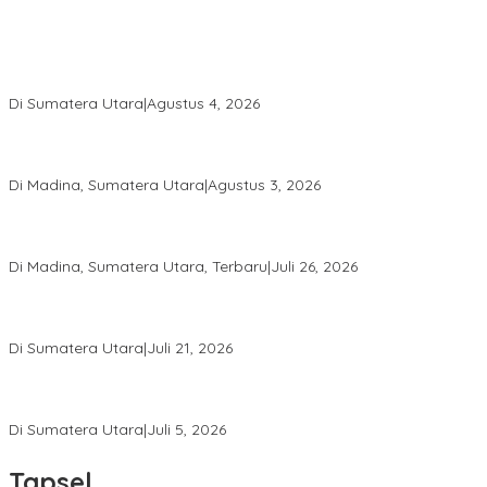
Calon Anggota KPID Sumut Melaju ke DPRD, Fit and Proper Test
jadi Penentu
Di Sumatera Utara
|
Agustus 4, 2026
PRSU ke-50 Resmi Ditutup, Bupati Madina Apresiasi Kerja Keras
Tim Meski Terbatas Anggaran
Di Madina, Sumatera Utara
|
Agustus 3, 2026
Bupati Madina Jadi Pembicara Utama Diskusi Panel di
Universitas Medan Area
Di Madina, Sumatera Utara, Terbaru
|
Juli 26, 2026
PWI Sumut Juga Laporkan Hotman Paris ke Polda soal Dugaan
Penghinaan Wartawan
Di Sumatera Utara
|
Juli 21, 2026
Ketua Umum PWI Bangga Atas Kepemimpinan Farianda Putri
Sinik
Di Sumatera Utara
|
Juli 5, 2026
Tapsel