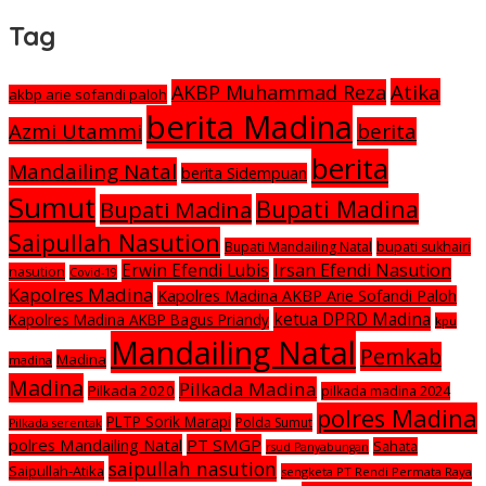
Tag
Atika
AKBP Muhammad Reza
akbp arie sofandi paloh
berita Madina
Azmi Utammi
berita
berita
Mandailing Natal
berita Sidempuan
Sumut
Bupati Madina
Bupati Madina
Saipullah Nasution
Bupati Mandailing Natal
bupati sukhairi
Irsan Efendi Nasution
Erwin Efendi Lubis
nasution
Covid-19
Kapolres Madina
Kapolres Madina AKBP Arie Sofandi Paloh
ketua DPRD Madina
Kapolres Madina AKBP Bagus Priandy
kpu
Mandailing Natal
Pemkab
Madina
madina
Madina
Pilkada Madina
Pilkada 2020
pilkada madina 2024
polres Madina
PLTP Sorik Marapi
Polda Sumut
Pilkada serentak
polres Mandailing Natal
PT SMGP
Sahata
rsud Panyabungan
saipullah nasution
Saipullah-Atika
sengketa PT Rendi Permata Raya