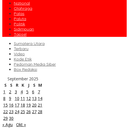
National
Olahraga
Palas
Paluta
Politik
Sidimpuan
Tapsel
Sumatera Utara
Terbaru
Video
Kode Etik
Pedoman Media Siber
Box Redaksi
September 2025
S
S
R
K
J
S
M
1
2
3
4
5
6
7
8
9
10
11
12
13
14
15
16
17
18
19
20
21
22
23
24
25
26
27
28
29
30
« Agu
Okt »