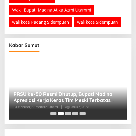
Wakil Bupati Madina Atika Azmi Utammi
wali kota Padang Sidempuan
wali kota Sidempuan
Kabar Sumut
PRSU ke-50 Resmi Ditutup, Bupati Madina
B
Apresiasi Kerja Keras Tim Meski Terbatas
P
Anggaran
Di Madina, Sumatera Utara
|
Agustus 3, 2026
Di