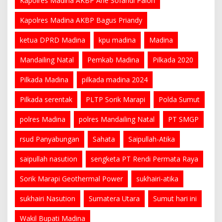
Kapolres Madina AKBP Arie Sofandi Paloh
Kapolres Madina AKBP Bagus Priandy
ketua DPRD Madina
kpu madina
Madina
Mandailing Natal
Pemkab Madina
Pilkada 2020
Pilkada Madina
pilkada madina 2024
Pilkada serentak
PLTP Sorik Marapi
Polda Sumut
polres Madina
polres Mandailing Natal
PT SMGP
rsud Panyabungan
Sahata
Saipullah-Atika
saipullah nasution
sengketa PT Rendi Permata Raya
Sorik Marapi Geothermal Power
sukhairi-atika
sukhairi Nasution
Sumatera Utara
Sumut hari ini
Wakil Bupati Madina