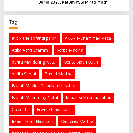
Dunia 2026, Ketum PSSI Minta Maaf
Tag
akbp arie sofandi paloh
AKBP Muhammad Reza
Atika Azmi Utammi
berita Madina
berita Mandailing Natal
berita Sidempuan
berita Sumut
Bupati Madina
Bupati Madina Saipullah Nasution
Bupati Mandailing Natal
bupati sukhairi nasution
Covid-19
Erwin Efendi Lubis
Irsan Efendi Nasution
Kapolres Madina