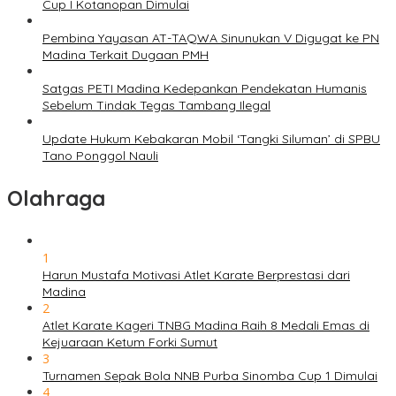
Cup I Kotanopan Dimulai
Pembina Yayasan AT-TAQWA Sinunukan V Digugat ke PN
Madina Terkait Dugaan PMH
Satgas PETI Madina Kedepankan Pendekatan Humanis
Sebelum Tindak Tegas Tambang Ilegal
Update Hukum Kebakaran Mobil ‘Tangki Siluman’ di SPBU
Tano Ponggol Nauli
Olahraga
1
Harun Mustafa Motivasi Atlet Karate Berprestasi dari
Madina
2
Atlet Karate Kageri TNBG Madina Raih 8 Medali Emas di
Kejuaraan Ketum Forki Sumut
3
Turnamen Sepak Bola NNB Purba Sinomba Cup 1 Dimulai
4