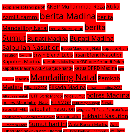
Atika
AKBP Muhammad Reza
akbp arie sofandi paloh
berita Madina
Azmi Utammi
berita
berita
Mandailing Natal
berita Sidempuan
Sumut
Bupati Madina
Bupati Madina
Saipullah Nasution
Bupati Mandailing Natal
bupati sukhairi
Irsan Efendi Nasution
Erwin Efendi Lubis
nasution
Covid-19
Kapolres Madina
Kapolres Madina AKBP Arie Sofandi Paloh
ketua DPRD Madina
Kapolres Madina AKBP Bagus Priandy
kpu
Mandailing Natal
Pemkab
Madina
madina
Madina
Pilkada Madina
Pilkada 2020
pilkada madina 2024
polres Madina
PLTP Sorik Marapi
Polda Sumut
Pilkada serentak
polres Mandailing Natal
PT SMGP
Sahata
rsud Panyabungan
saipullah nasution
Saipullah-Atika
sengketa PT Rendi Permata Raya
sukhairi Nasution
sukhairi-atika
Sorik Marapi Geothermal Power
Sumut hari ini
Wakil Bupati Madina
Wakil
Sumatera Utara
Bupati Madina Atika Azmi Utammi
wali kota
wali kota Padang Sidempuan