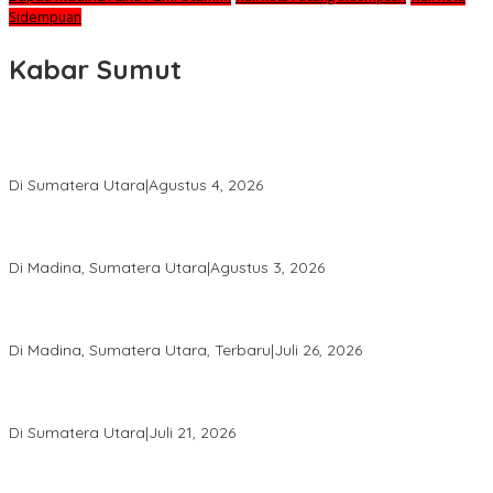
Sidempuan
Kabar Sumut
Calon Anggota KPID Sumut Melaju ke DPRD, Fit and Proper Test
jadi Penentu
Di Sumatera Utara
|
Agustus 4, 2026
PRSU ke-50 Resmi Ditutup, Bupati Madina Apresiasi Kerja Keras
Tim Meski Terbatas Anggaran
Di Madina, Sumatera Utara
|
Agustus 3, 2026
Bupati Madina Jadi Pembicara Utama Diskusi Panel di
Universitas Medan Area
Di Madina, Sumatera Utara, Terbaru
|
Juli 26, 2026
PWI Sumut Juga Laporkan Hotman Paris ke Polda soal Dugaan
Penghinaan Wartawan
Di Sumatera Utara
|
Juli 21, 2026
Ketua Umum PWI Bangga Atas Kepemimpinan Farianda Putri