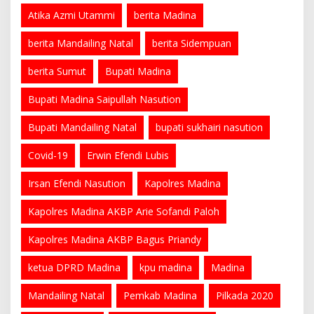
Atika Azmi Utammi
berita Madina
berita Mandailing Natal
berita Sidempuan
berita Sumut
Bupati Madina
Bupati Madina Saipullah Nasution
Bupati Mandailing Natal
bupati sukhairi nasution
Covid-19
Erwin Efendi Lubis
Irsan Efendi Nasution
Kapolres Madina
Kapolres Madina AKBP Arie Sofandi Paloh
Kapolres Madina AKBP Bagus Priandy
ketua DPRD Madina
kpu madina
Madina
Mandailing Natal
Pemkab Madina
Pilkada 2020