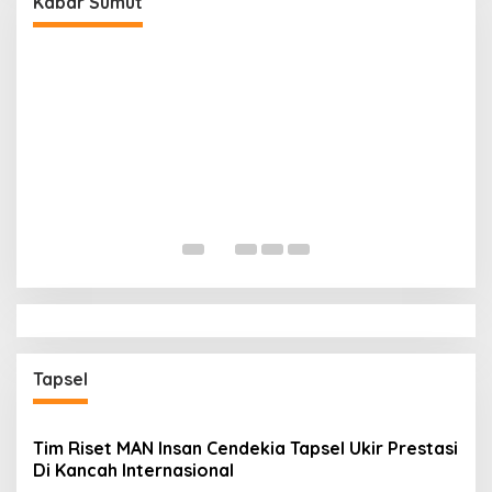
Kabar Sumut
B
P
Di
Tapsel
Tim Riset MAN Insan Cendekia Tapsel Ukir Prestasi
Di Kancah Internasional