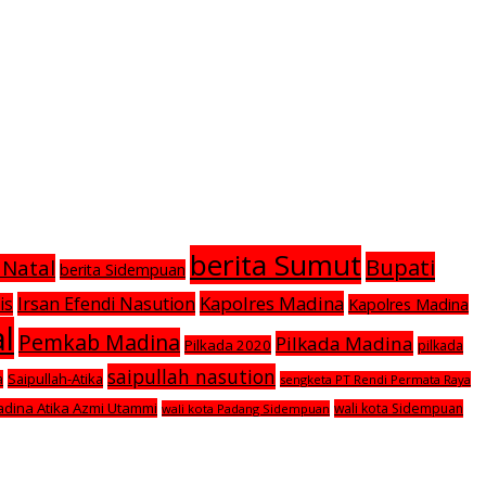
berita Sumut
Bupati
 Natal
berita Sidempuan
Kapolres Madina
Irsan Efendi Nasution
is
Kapolres Madina
l
Pemkab Madina
Pilkada Madina
Pilkada 2020
pilkada
saipullah nasution
Saipullah-Atika
a
sengketa PT Rendi Permata Raya
adina Atika Azmi Utammi
wali kota Sidempuan
wali kota Padang Sidempuan