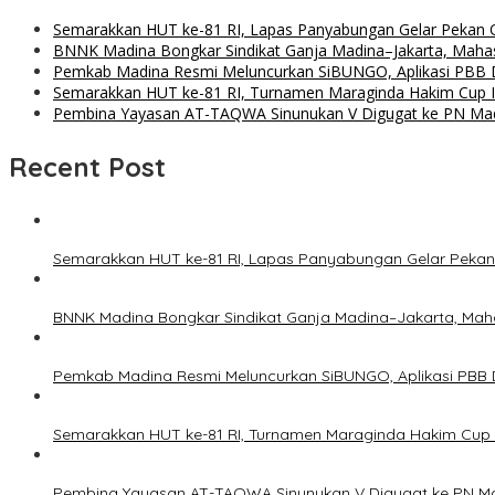
Semarakkan HUT ke-81 RI, Lapas Panyabungan Gelar Pekan Ol
BNNK Madina Bongkar Sindikat Ganja Madina–Jakarta, Maha
Pemkab Madina Resmi Meluncurkan SiBUNGO, Aplikasi PBB D
Semarakkan HUT ke-81 RI, Turnamen Maraginda Hakim Cup I
Pembina Yayasan AT-TAQWA Sinunukan V Digugat ke PN Ma
Recent Post
Semarakkan HUT ke-81 RI, Lapas Panyabungan Gelar Pekan 
BNNK Madina Bongkar Sindikat Ganja Madina–Jakarta, Mah
Pemkab Madina Resmi Meluncurkan SiBUNGO, Aplikasi PBB D
Semarakkan HUT ke-81 RI, Turnamen Maraginda Hakim Cup 
Pembina Yayasan AT-TAQWA Sinunukan V Digugat ke PN Ma