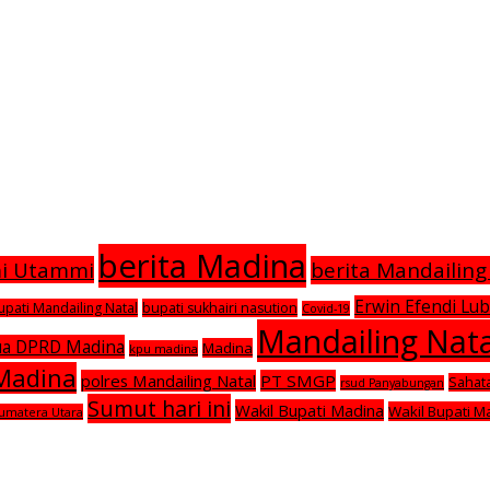
berita Madina
mi Utammi
berita Mandailing
Erwin Efendi Lub
upati Mandailing Natal
bupati sukhairi nasution
Covid-19
Mandailing Nata
ua DPRD Madina
Madina
kpu madina
 Madina
polres Mandailing Natal
PT SMGP
Sahat
rsud Panyabungan
Sumut hari ini
Wakil Bupati Madina
Wakil Bupati M
umatera Utara