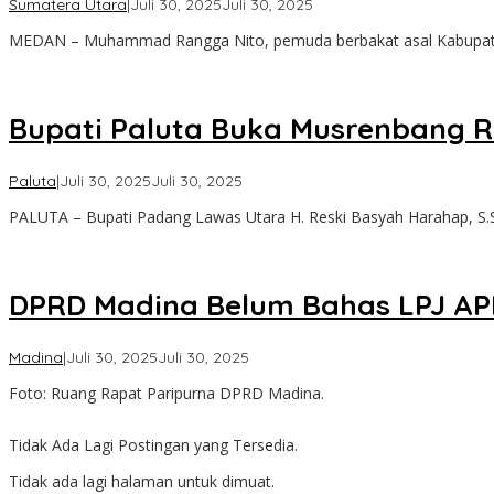
oleh
Sumatera Utara
|
Juli 30, 2025
Juli 30, 2025
Admin
MEDAN – Muhammad Rangga Nito, pemuda berbakat asal Kabupate
Bupati Paluta Buka Musrenbang 
oleh
Paluta
|
Juli 30, 2025
Juli 30, 2025
Admin
PALUTA – Bupati Padang Lawas Utara H. Reski Basyah Harahap, S.S
DPRD Madina Belum Bahas LPJ APB
oleh
Madina
|
Juli 30, 2025
Juli 30, 2025
Admin
Foto: Ruang Rapat Paripurna DPRD Madina.
Tidak Ada Lagi Postingan yang Tersedia.
Tidak ada lagi halaman untuk dimuat.