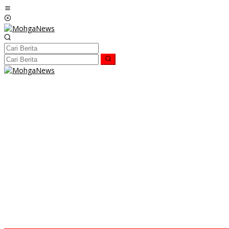
Lewati
ke
konten