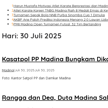
1
Harun Mustafa Motivasi Atlet Karate Berprestasi dari Madi
2
Atlet Karate Kageri TNBG Madina Raih 8 Medali Emas di K
3
Turnamen Sepak Bola NNB Purba Sinomba Cup 1 Dimulai
4
AKBP Arie Paloh Prediksi Indonesia Menang 2:0 Lawan Uzb
5
PMII Madina Open Turnamen Futsal: 32 Tim Bertanding
Hari:
30 Juli 2025
Kasatpol PP Madina Bungkam Dik
oleh
Madina
|
Juli 30, 2025
Juli 30, 2025
Admin
Foto: Kantor Satpol PP dan Damkar Madina
Rangga dan Dea, Duta Madina Sab