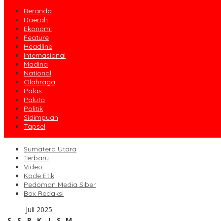
Beranda
Daerah
Ekonomi
Feature
Headline
Internasional
Madina
National
Olahraga
Palas
Paluta
Politik
Sidimpuan
Tapsel
Sumatera Utara
Terbaru
Video
Kode Etik
Pedoman Media Siber
Box Redaksi
Juli 2025
S
S
R
K
J
S
M