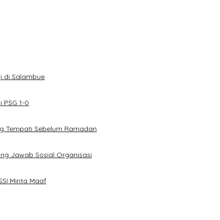
i di Salambue
i PSG 1-0
ang Tempati Sebelum Ramadan
ung Jawab Sosial Organisasi
SSI Minta Maaf