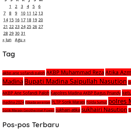
1
2
3
4
5
6
7
8
9
10
11
12
13
14
15
16
17
18
19
20
21
22
23
24
25
26
27
28
29
30
31
« Jun
Agu »
Tag
Atika Az
AKBP Muhammad Reza
akbp arie sofandi paloh
Bupati Madina Saipullah Nasution
Madina
B
ket
AKBP Arie Sofandi Paloh
Kapolres Madina AKBP Bagus Priandy
polres
PLTP Sorik Marapi
madina 2024
Polda Sumut
Pilkada serentak
sukhairi Nasution
sukhairi-atika
Sorik Marapi Geothermal Power
S
Pos-pos Terbaru