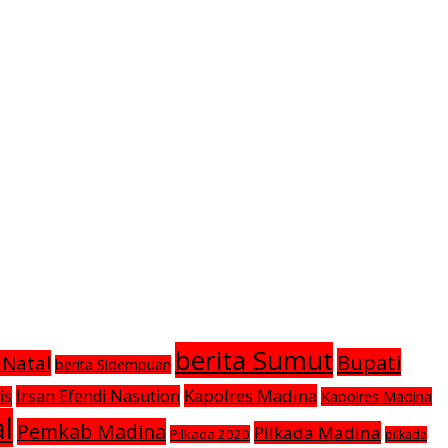
berita Sumut
Bupati
 Natal
berita Sidempuan
Kapolres Madina
Irsan Efendi Nasution
is
Kapolres Madina
l
Pemkab Madina
Pilkada Madina
Pilkada 2020
pilkada