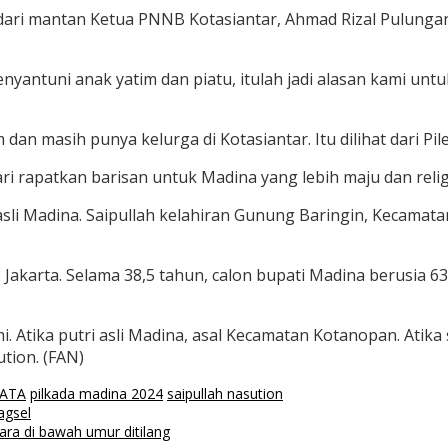
 dari mantan Ketua PNNB Kotasiantar, Ahmad Rizal Pulung
enyantuni anak yatim dan piatu, itulah jadi alasan kami un
 masih punya kelurga di Kotasiantar. Itu dilihat dari Pileg
ri rapatkan barisan untuk Madina yang lebih maju dan religi
sli Madina. Saipullah kelahiran Gunung Baringin, Kecamata
Jakarta. Selama 38,5 tahun, calon bupati Madina berusia 63 
 Atika putri asli Madina, asal Kecamatan Kotanopan. Atika s
tion. (FAN)
HATA
pilkada madina 2024
saipullah nasution
agsel
ra di bawah umur ditilang