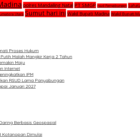
 Madina
polres Mandailing Natal
PT SMGP
Sahat
rsud Panyabungan
Sumut hari ini
Wakil Bupati Madina
Wakil Bupati M
umatera Utara
rmati Proses Hukum
 Putih Malah Mangkir Kerja 2 Tahun
emakin Maju
 Internet
eningkatkan IPM
wakan RSUD Lama Panyabungan
pai Januari 2027
aring Berbasis Geospasial
I Kotanopan Dimulai