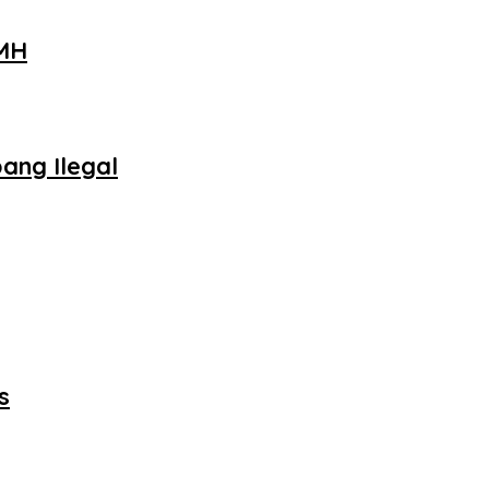
PMH
ang Ilegal
s