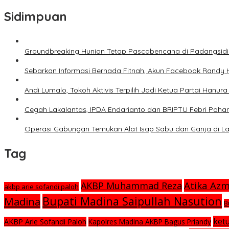
pos
Sidimpuan
Groundbreaking Hunian Tetap Pascabencana di Padangsid
Sebarkan Informasi Bernada Fitnah, Akun Facebook Randy 
Andi Lumalo, Tokoh Aktivis Terpilih Jadi Ketua Partai Hanu
Cegah Lakalantas, IPDA Endarianto dan BRIPTU Febri Poha
Operasi Gabungan Temukan Alat Isap Sabu dan Ganja di 
Tag
Atika Az
AKBP Muhammad Reza
akbp arie sofandi paloh
Bupati Madina Saipullah Nasution
Madina
B
ket
AKBP Arie Sofandi Paloh
Kapolres Madina AKBP Bagus Priandy