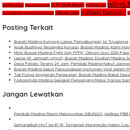
polres
PLTP Sorik Marapi
madina 2024
Polda Sumut
Pilkada serentak
sukhairi Nasution
sukhairi-atika
Sorik Marapi Geothermal Power
S
Posting Terkait
Bupati Madina Kunjungi Lapas Panyabungan, Ini Tujuannya
Anak Buahnya Tersangka Korupsi, Bupati Madina: Kami Ho
Miris! Bupati Madina Fight Gaji PPPK, Oknum Guru SDN Pasir
Lepas 45 Jamaah Umroh, Bupati Madina: Doakan Madina S
Desa Patialo Terang 24 Jam, Pemkab Madina Kebut Jaringan
Bupati Madina Sebut Perpustakaan Instrumen Vital dalam M
Tak Punya Anggaran Perawatan, Bupati Madina Bakal Se
Forkopimda Madina Sepakat Perpanjang Masa Transisi Sam
Jangan Lewatkan
Pemkab Madina Resmi Meluncurkan SiBUNGO, Aplikasi PBB D
Semarakkan HUT ke-81 RI, Turnamen Maraginda Hakim Cup 