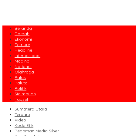
Beranda
Daerah
Ekonomi
Feature
Headline
Internasional
Madina
National
Olahraga
Palas
Paluta
Politik
Sidimpuan
Tapsel
Sumatera Utara
Terbaru
Video
Kode Etik
Pedoman Media Siber