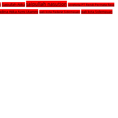
saipullah nasution
Saipullah-Atika
a
sengketa PT Rendi Permata Raya
adina Atika Azmi Utammi
wali kota Sidempuan
wali kota Padang Sidempuan