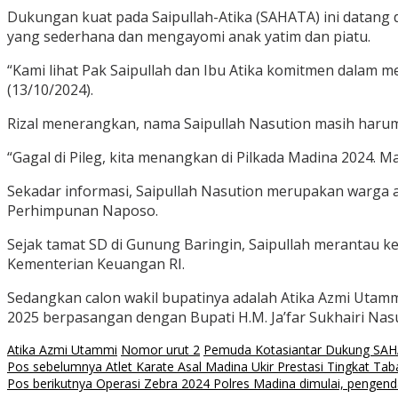
Dukungan kuat pada Saipullah-Atika (SAHATA) ini datang
yang sederhana dan mengayomi anak yatim dan piatu.
“Kami lihat Pak Saipullah dan Ibu Atika komitmen dalam m
(13/10/2024).
Rizal menerangkan, nama Saipullah Nasution masih harum dan
“Gagal di Pileg, kita menangkan di Pilkada Madina 2024. Ma
Sekadar informasi, Saipullah Nasution merupakan warga a
Perhimpunan Naposo.
Sejak tamat SD di Gunung Baringin, Saipullah merantau ke 
Kementerian Keuangan RI.
Sedangkan calon wakil bupatinya adalah Atika Azmi Utammi.
2025 berpasangan dengan Bupati H.M. Ja’far Sukhairi Nasu
Atika Azmi Utammi
Nomor urut 2
Pemuda Kotasiantar Dukung SA
Navigasi
Pos sebelumnya
Atlet Karate Asal Madina Ukir Prestasi Tingkat Tab
Pos berikutnya
Operasi Zebra 2024 Polres Madina dimulai, pengenda