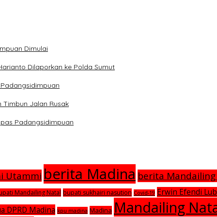
impuan Dimulai
Harianto Dilaporkan ke Polda Sumut
ra Padangsidimpuan
n Timbun Jalan Rusak
Lapas Padangsidimpuan
berita Madina
mi Utammi
berita Mandailing
Erwin Efendi Lub
upati Mandailing Natal
bupati sukhairi nasution
Covid-19
Mandailing Nata
ua DPRD Madina
Madina
kpu madina