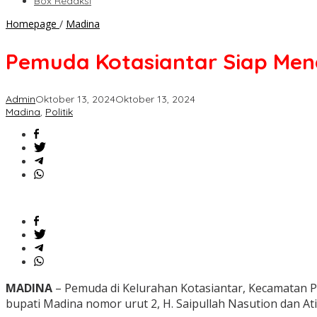
Box Redaksi
Pemuda
Homepage
/
Madina
Kotasiantar
Siap
Pemuda Kotasiantar Siap Men
Menangkan
SAHATA
di
Admin
Oktober 13, 2024
Oktober 13, 2024
Pilkada
Madina
,
Politik
Madina
2024
MADINA
– Pemuda di Kelurahan Kotasiantar, Kecamatan 
bupati Madina nomor urut 2, H. Saipullah Nasution dan Ati