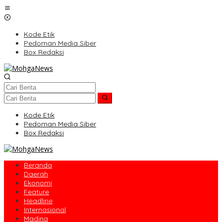
Lewati
ke
konten
Kode Etik
Pedoman Media Siber
Box Redaksi
Kode Etik
Pedoman Media Siber
Box Redaksi
Beranda
Daerah
Ekonomi
Feature
Headline
Internasional
Madina