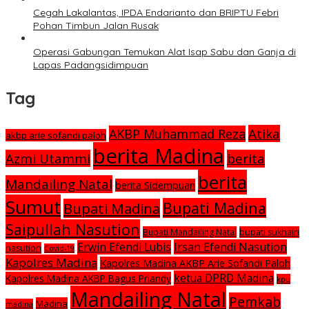
Cegah Lakalantas, IPDA Endarianto dan BRIPTU Febri
Pohan Timbun Jalan Rusak
Operasi Gabungan Temukan Alat Isap Sabu dan Ganja di
Lapas Padangsidimpuan
Tag
Atika
AKBP Muhammad Reza
akbp arie sofandi paloh
berita Madina
Azmi Utammi
berita
berita
Mandailing Natal
berita Sidempuan
Sumut
Bupati Madina
Bupati Madina
Saipullah Nasution
Bupati Mandailing Natal
bupati sukhairi
Irsan Efendi Nasution
Erwin Efendi Lubis
nasution
Covid-19
Kapolres Madina
Kapolres Madina AKBP Arie Sofandi Paloh
ketua DPRD Madina
Kapolres Madina AKBP Bagus Priandy
kpu
Mandailing Natal
Pemkab
Madina
madina