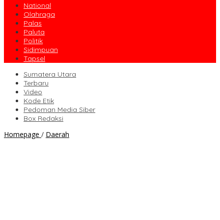
National
Olahraga
Palas
Paluta
Politik
Sidimpuan
Tapsel
Sumatera Utara
Terbaru
Video
Kode Etik
Pedoman Media Siber
Box Redaksi
Pemkab
Homepage
/
Daerah
Madina
Salurkan
Beras
7,2
Ton
untuk
Korban
Banjir
Natal