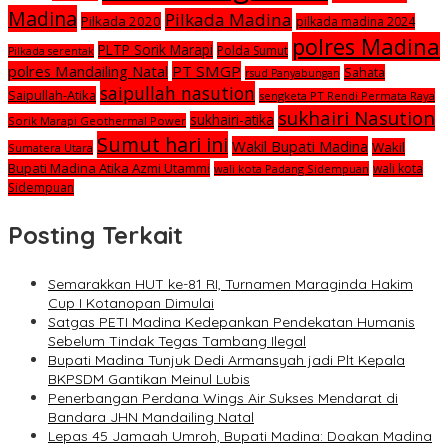
Madina
Pilkada Madina
Pilkada 2020
pilkada madina 2024
polres Madina
PLTP Sorik Marapi
Polda Sumut
Pilkada serentak
polres Mandailing Natal
PT SMGP
Sahata
rsud Panyabungan
saipullah nasution
Saipullah-Atika
sengketa PT Rendi Permata Raya
sukhairi Nasution
sukhairi-atika
Sorik Marapi Geothermal Power
Sumut hari ini
Wakil Bupati Madina
Wakil
Sumatera Utara
Bupati Madina Atika Azmi Utammi
wali kota
wali kota Padang Sidempuan
Sidempuan
Posting Terkait
Semarakkan HUT ke-81 RI, Turnamen Maraginda Hakim
Cup I Kotanopan Dimulai
Satgas PETI Madina Kedepankan Pendekatan Humanis
Sebelum Tindak Tegas Tambang Ilegal
Bupati Madina Tunjuk Dedi Armansyah jadi Plt Kepala
BKPSDM Gantikan Meinul Lubis
Penerbangan Perdana Wings Air Sukses Mendarat di
Bandara JHN Mandailing Natal
Lepas 45 Jamaah Umroh, Bupati Madina: Doakan Madina