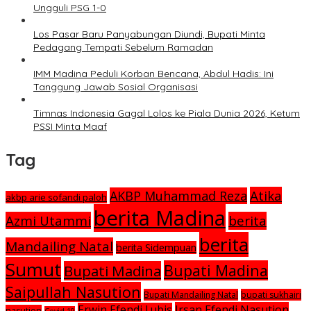
Ungguli PSG 1-0
Los Pasar Baru Panyabungan Diundi, Bupati Minta
Pedagang Tempati Sebelum Ramadan
IMM Madina Peduli Korban Bencana, Abdul Hadis: Ini
Tanggung Jawab Sosial Organisasi
Timnas Indonesia Gagal Lolos ke Piala Dunia 2026, Ketum
PSSI Minta Maaf
Tag
Atika
AKBP Muhammad Reza
akbp arie sofandi paloh
berita Madina
Azmi Utammi
berita
berita
Mandailing Natal
berita Sidempuan
Sumut
Bupati Madina
Bupati Madina
Saipullah Nasution
Bupati Mandailing Natal
bupati sukhairi
Irsan Efendi Nasution
Erwin Efendi Lubis
nasution