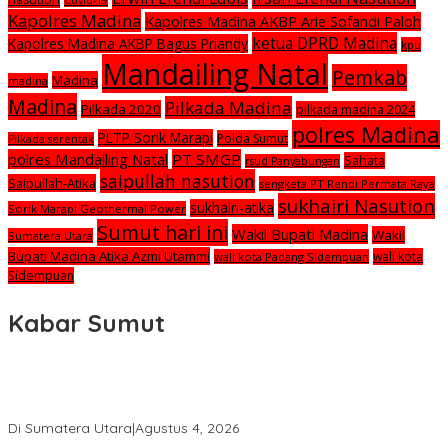
Covid-19
Kapolres Madina
Kapolres Madina AKBP Arie Sofandi Paloh
ketua DPRD Madina
Kapolres Madina AKBP Bagus Priandy
kpu
Mandailing Natal
Pemkab
Madina
madina
Madina
Pilkada Madina
Pilkada 2020
pilkada madina 2024
polres Madina
PLTP Sorik Marapi
Polda Sumut
Pilkada serentak
polres Mandailing Natal
PT SMGP
Sahata
rsud Panyabungan
saipullah nasution
Saipullah-Atika
sengketa PT Rendi Permata Raya
sukhairi Nasution
sukhairi-atika
Sorik Marapi Geothermal Power
Sumut hari ini
Wakil Bupati Madina
Wakil
Sumatera Utara
Bupati Madina Atika Azmi Utammi
wali kota
wali kota Padang Sidempuan
Sidempuan
Kabar Sumut
Calon Anggota KPID Sumut Melaju ke DPRD, Fit and Proper Test
jadi Penentu
Di Sumatera Utara
|
Agustus 4, 2026