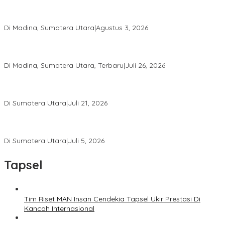
PRSU ke-50 Resmi Ditutup, Bupati Madina Apresiasi Kerja Keras
Tim Meski Terbatas Anggaran
Di Madina, Sumatera Utara
|
Agustus 3, 2026
Bupati Madina Jadi Pembicara Utama Diskusi Panel di
Universitas Medan Area
Di Madina, Sumatera Utara, Terbaru
|
Juli 26, 2026
PWI Sumut Juga Laporkan Hotman Paris ke Polda soal Dugaan
Penghinaan Wartawan
Di Sumatera Utara
|
Juli 21, 2026
Ketua Umum PWI Bangga Atas Kepemimpinan Farianda Putri
Sinik
Di Sumatera Utara
|
Juli 5, 2026
Tapsel
Tim Riset MAN Insan Cendekia Tapsel Ukir Prestasi Di
Kancah Internasional