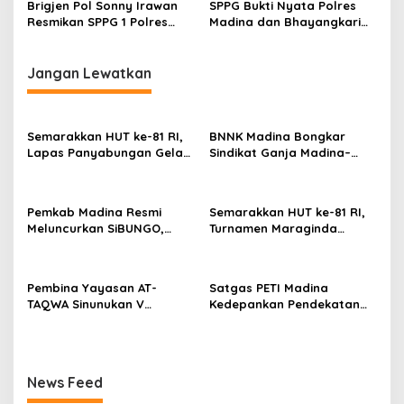
Brigjen Pol Sonny Irawan
SPPG Bukti Nyata Polres
Resmikan SPPG 1 Polres
Madina dan Bhayangkari
Madina, Tampung 1.302
Dukung Program Prioritas
Porsi MBG
Pemerintah
Jangan Lewatkan
Semarakkan HUT ke-81 RI,
BNNK Madina Bongkar
Lapas Panyabungan Gelar
Sindikat Ganja Madina–
Pekan Olahraga Hingga
Jakarta, Mahasiswa Asal
Aksi Sosial
Bogor Dibekuk
Pemkab Madina Resmi
Semarakkan HUT ke-81 RI,
Meluncurkan SiBUNGO,
Turnamen Maraginda
Aplikasi PBB Daring
Hakim Cup I Kotanopan
Berbasis Geospasial
Dimulai
Pembina Yayasan AT-
Satgas PETI Madina
TAQWA Sinunukan V
Kedepankan Pendekatan
Digugat ke PN Madina
Humanis Sebelum Tindak
Terkait Dugaan PMH
Tegas Tambang Ilegal
News Feed