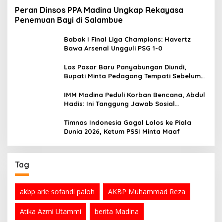
Peran Dinsos PPA Madina Ungkap Rekayasa
Penemuan Bayi di Salambue
Babak I Final Liga Champions: Havertz
Bawa Arsenal Ungguli PSG 1-0
Los Pasar Baru Panyabungan Diundi,
Bupati Minta Pedagang Tempati Sebelum
Ramadan
IMM Madina Peduli Korban Bencana, Abdul
Hadis: Ini Tanggung Jawab Sosial
Organisasi
Timnas Indonesia Gagal Lolos ke Piala
Dunia 2026, Ketum PSSI Minta Maaf
Tag
akbp arie sofandi paloh
AKBP Muhammad Reza
Atika Azmi Utammi
berita Madina