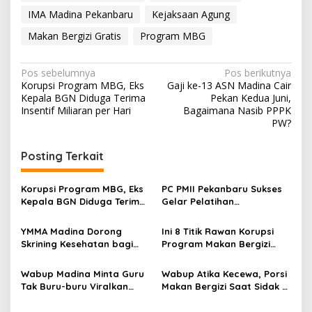
IMA Madina Pekanbaru
Kejaksaan Agung
Makan Bergizi Gratis
Program MBG
Navigasi
Pos sebelumnya
Pos berikutnya
Korupsi Program MBG, Eks
Gaji ke-13 ASN Madina Cair
pos
Kepala BGN Diduga Terima
Pekan Kedua Juni,
Insentif Miliaran per Hari
Bagaimana Nasib PPPK
PW?
Posting Terkait
Korupsi Program MBG, Eks
PC PMII Pekanbaru Sukses
Kepala BGN Diduga Terima
Gelar Pelatihan
Insentif Miliaran per Hari
Kepemimpinan OSIS SMP
Se-Kota
YMMA Madina Dorong
Ini 8 Titik Rawan Korupsi
Skrining Kesehatan bagi
Program Makan Bergizi
Pelaksana Program Makan
Gratis Versi KPK
Bergizi
Wabup Madina Minta Guru
Wabup Atika Kecewa, Porsi
Tak Buru-buru Viralkan
Makan Bergizi Saat Sidak di
Masalah Menu Makan
Bawah Standar BGN
Bergizi Gratis