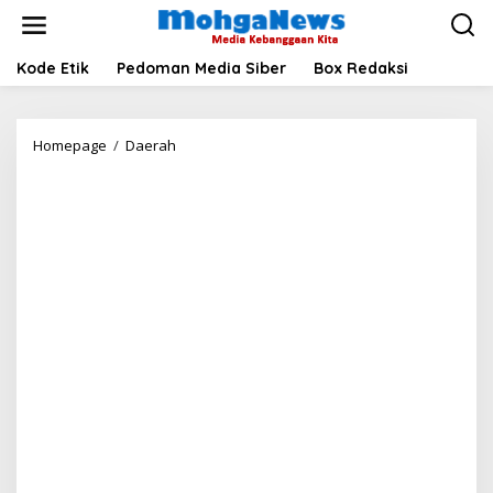
Lewati
ke
konten
Kode Etik
Pedoman Media Siber
Box Redaksi
IMA
Homepage
/
Daerah
Madina
PKU
Minta
Kejagung
Bongkar
Gurita
Korupsi
MBG
di
Daerah