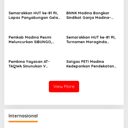
Semarakkan HUT ke-81 RI,
BNNK Madina Bongkar
Lapas Panyabungan Gelar
Sindikat Ganja Madina–
Pekan Olahraga Hingga
Jakarta, Mahasiswa Asal
Aksi Sosial
Bogor Dibekuk
Pemkab Madina Resmi
Semarakkan HUT ke-81 RI,
Meluncurkan SiBUNGO,
Turnamen Maraginda
Aplikasi PBB Daring
Hakim Cup I Kotanopan
Berbasis Geospasial
Dimulai
Pembina Yayasan AT-
Satgas PETI Madina
TAQWA Sinunukan V
Kedepankan Pendekatan
Digugat ke PN Madina
Humanis Sebelum Tindak
Terkait Dugaan PMH
Tegas Tambang Ilegal
View More
Internasional