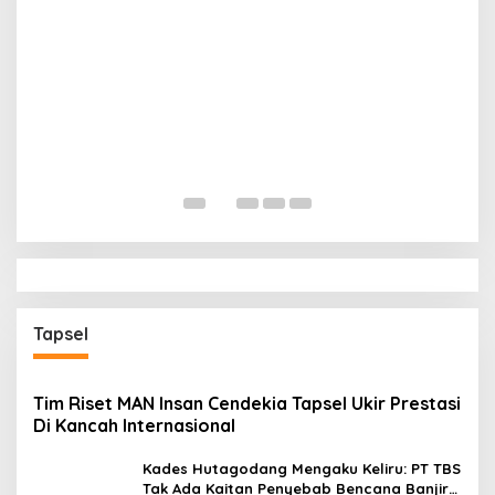
B
P
Di
Tapsel
Tim Riset MAN Insan Cendekia Tapsel Ukir Prestasi
Di Kancah Internasional
Kades Hutagodang Mengaku Keliru: PT TBS
Tak Ada Kaitan Penyebab Bencana Banjir