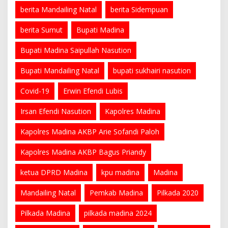
berita Mandailing Natal
berita Sidempuan
berita Sumut
Bupati Madina
Bupati Madina Saipullah Nasution
Bupati Mandailing Natal
bupati sukhairi nasution
Covid-19
Erwin Efendi Lubis
Irsan Efendi Nasution
Kapolres Madina
Kapolres Madina AKBP Arie Sofandi Paloh
Kapolres Madina AKBP Bagus Priandy
ketua DPRD Madina
kpu madina
Madina
Mandailing Natal
Pemkab Madina
Pilkada 2020
Pilkada Madina
pilkada madina 2024