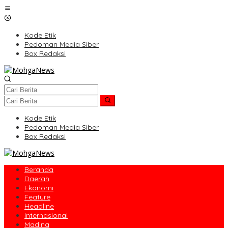
Lewati
ke
konten
Kode Etik
Pedoman Media Siber
Box Redaksi
Kode Etik
Pedoman Media Siber
Box Redaksi
Beranda
Daerah
Ekonomi
Feature
Headline
Internasional
Madina