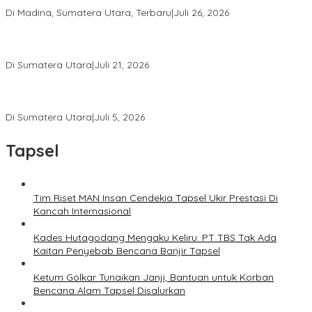
Universitas Medan Area
Di Madina, Sumatera Utara, Terbaru
|
Juli 26, 2026
PWI Sumut Juga Laporkan Hotman Paris ke Polda soal Dugaan
Penghinaan Wartawan
Di Sumatera Utara
|
Juli 21, 2026
Ketua Umum PWI Bangga Atas Kepemimpinan Farianda Putri
Sinik
Di Sumatera Utara
|
Juli 5, 2026
Tapsel
Tim Riset MAN Insan Cendekia Tapsel Ukir Prestasi Di
Kancah Internasional
Kades Hutagodang Mengaku Keliru: PT TBS Tak Ada
Kaitan Penyebab Bencana Banjir Tapsel
Ketum Golkar Tunaikan Janji, Bantuan untuk Korban
Bencana Alam Tapsel Disalurkan