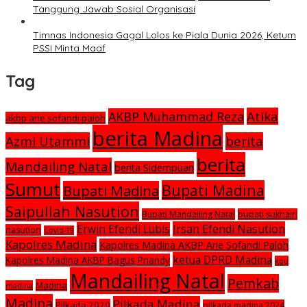
Tanggung Jawab Sosial Organisasi
Timnas Indonesia Gagal Lolos ke Piala Dunia 2026, Ketum
PSSI Minta Maaf
Tag
Atika
AKBP Muhammad Reza
akbp arie sofandi paloh
berita Madina
Azmi Utammi
berita
berita
Mandailing Natal
berita Sidempuan
Sumut
Bupati Madina
Bupati Madina
Saipullah Nasution
Bupati Mandailing Natal
bupati sukhairi
Irsan Efendi Nasution
Erwin Efendi Lubis
nasution
Covid-19
Kapolres Madina
Kapolres Madina AKBP Arie Sofandi Paloh
ketua DPRD Madina
Kapolres Madina AKBP Bagus Priandy
kpu
Mandailing Natal
Pemkab
Madina
madina
Madina
Pilkada Madina
Pilkada 2020
pilkada madina 2024