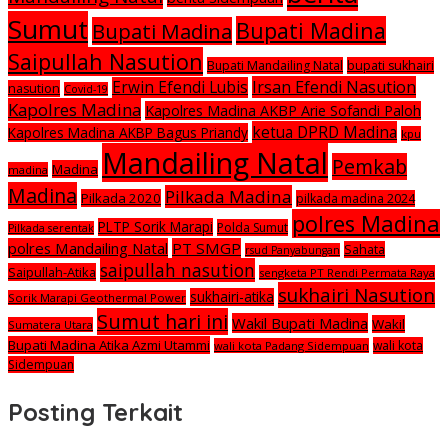
Sumut
Bupati Madina
Bupati Madina
Saipullah Nasution
Bupati Mandailing Natal
bupati sukhairi
Irsan Efendi Nasution
Erwin Efendi Lubis
nasution
Covid-19
Kapolres Madina
Kapolres Madina AKBP Arie Sofandi Paloh
ketua DPRD Madina
Kapolres Madina AKBP Bagus Priandy
kpu
Mandailing Natal
Pemkab
Madina
madina
Madina
Pilkada Madina
Pilkada 2020
pilkada madina 2024
polres Madina
PLTP Sorik Marapi
Polda Sumut
Pilkada serentak
polres Mandailing Natal
PT SMGP
Sahata
rsud Panyabungan
saipullah nasution
Saipullah-Atika
sengketa PT Rendi Permata Raya
sukhairi Nasution
sukhairi-atika
Sorik Marapi Geothermal Power
Sumut hari ini
Wakil Bupati Madina
Wakil
Sumatera Utara
Bupati Madina Atika Azmi Utammi
wali kota
wali kota Padang Sidempuan
Sidempuan
Posting Terkait