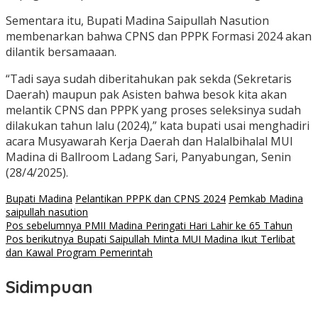
Sementara itu, Bupati Madina Saipullah Nasution
membenarkan bahwa CPNS dan PPPK Formasi 2024 akan
dilantik bersamaaan.
“Tadi saya sudah diberitahukan pak sekda (Sekretaris
Daerah) maupun pak Asisten bahwa besok kita akan
melantik CPNS dan PPPK yang proses seleksinya sudah
dilakukan tahun lalu (2024),” kata bupati usai menghadiri
acara Musyawarah Kerja Daerah dan Halalbihalal MUI
Madina di Ballroom Ladang Sari, Panyabungan, Senin
(28/4/2025).
Bupati Madina
Pelantikan PPPK dan CPNS 2024
Pemkab Madina
saipullah nasution
Navigasi
Pos sebelumnya
PMII Madina Peringati Hari Lahir ke 65 Tahun
Pos berikutnya
Bupati Saipullah Minta MUI Madina Ikut Terlibat
pos
dan Kawal Program Pemerintah
Sidimpuan