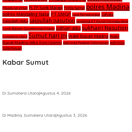
polres Madina
PLTP Sorik Marapi
Polda Sumut
Pilkada serentak
polres Mandailing Natal
PT SMGP
Sahata
rsud Panyabungan
saipullah nasution
Saipullah-Atika
sengketa PT Rendi Permata Raya
sukhairi Nasution
sukhairi-atika
Sorik Marapi Geothermal Power
Sumut hari ini
Wakil Bupati Madina
Wakil
Sumatera Utara
Bupati Madina Atika Azmi Utammi
wali kota
wali kota Padang Sidempuan
Sidempuan
Kabar Sumut
Calon Anggota KPID Sumut Melaju ke DPRD, Fit and Proper Test
jadi Penentu
Di Sumatera Utara
|
Agustus 4, 2026
PRSU ke-50 Resmi Ditutup, Bupati Madina Apresiasi Kerja Keras
Tim Meski Terbatas Anggaran
Di Madina, Sumatera Utara
|
Agustus 3, 2026
Bupati Madina Jadi Pembicara Utama Diskusi Panel di