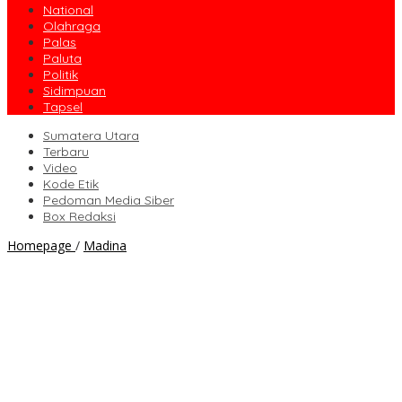
National
Olahraga
Palas
Paluta
Politik
Sidimpuan
Tapsel
Sumatera Utara
Terbaru
Video
Kode Etik
Pedoman Media Siber
Box Redaksi
Bupati
Homepage
/
Madina
Madina
Lantik
CPNS
dan
PPPK
Formasi
2024
Besok,
Segini