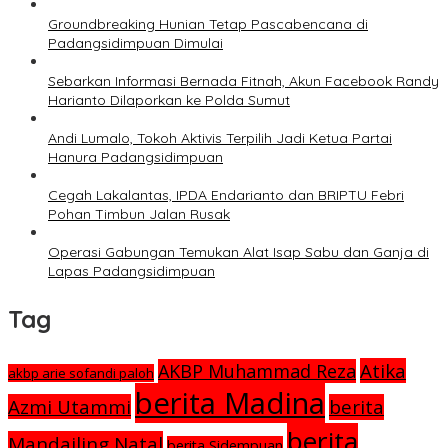
Groundbreaking Hunian Tetap Pascabencana di
Padangsidimpuan Dimulai
Sebarkan Informasi Bernada Fitnah, Akun Facebook Randy
Harianto Dilaporkan ke Polda Sumut
Andi Lumalo, Tokoh Aktivis Terpilih Jadi Ketua Partai
Hanura Padangsidimpuan
Cegah Lakalantas, IPDA Endarianto dan BRIPTU Febri
Pohan Timbun Jalan Rusak
Operasi Gabungan Temukan Alat Isap Sabu dan Ganja di
Lapas Padangsidimpuan
Tag
Atika
AKBP Muhammad Reza
akbp arie sofandi paloh
berita Madina
Azmi Utammi
berita
berita
Mandailing Natal
berita Sidempuan