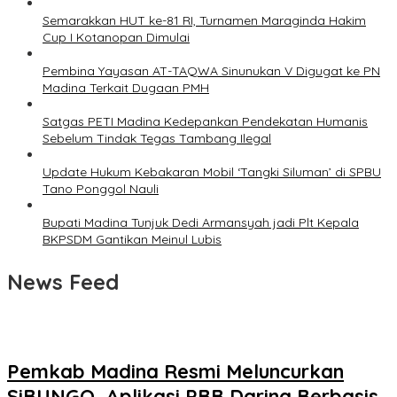
Semarakkan HUT ke-81 RI, Turnamen Maraginda Hakim
Cup I Kotanopan Dimulai
Pembina Yayasan AT-TAQWA Sinunukan V Digugat ke PN
Madina Terkait Dugaan PMH
Satgas PETI Madina Kedepankan Pendekatan Humanis
Sebelum Tindak Tegas Tambang Ilegal
Update Hukum Kebakaran Mobil ‘Tangki Siluman’ di SPBU
Tano Ponggol Nauli
Bupati Madina Tunjuk Dedi Armansyah jadi Plt Kepala
BKPSDM Gantikan Meinul Lubis
News Feed
Pemkab Madina Resmi Meluncurkan
SiBUNGO, Aplikasi PBB Daring Berbasis