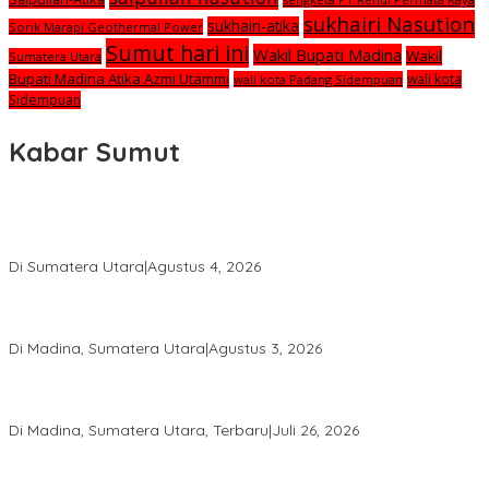
sukhairi Nasution
sukhairi-atika
Sorik Marapi Geothermal Power
Sumut hari ini
Wakil Bupati Madina
Wakil
Sumatera Utara
Bupati Madina Atika Azmi Utammi
wali kota
wali kota Padang Sidempuan
Sidempuan
Kabar Sumut
Calon Anggota KPID Sumut Melaju ke DPRD, Fit and Proper Test
jadi Penentu
Di Sumatera Utara
|
Agustus 4, 2026
PRSU ke-50 Resmi Ditutup, Bupati Madina Apresiasi Kerja Keras
Tim Meski Terbatas Anggaran
Di Madina, Sumatera Utara
|
Agustus 3, 2026
Bupati Madina Jadi Pembicara Utama Diskusi Panel di
Universitas Medan Area
Di Madina, Sumatera Utara, Terbaru
|
Juli 26, 2026
PWI Sumut Juga Laporkan Hotman Paris ke Polda soal Dugaan