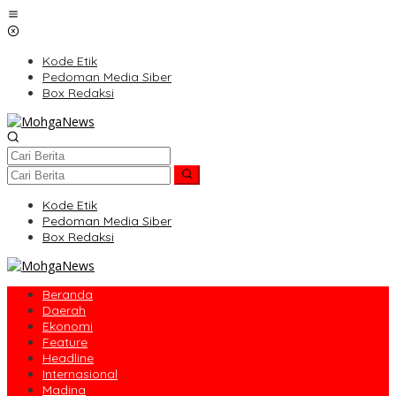
Lewati
ke
konten
Kode Etik
Pedoman Media Siber
Box Redaksi
Kode Etik
Pedoman Media Siber
Box Redaksi
Beranda
Daerah
Ekonomi
Feature
Headline
Internasional
Madina