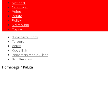
National
Olahraga
Palas
Paluta
Politik
Sidimpuan
Tapsel
Sumatera Utara
Terbaru
Video
Kode Etik
Pedoman Media Siber
Box Redaksi
Homepage
/
Paluta
Bawaslu
Paluta
Awasi
Penyerahan
Dokumen
Perbaikan
Bapaslon