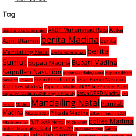
Tag
Atika
AKBP Muhammad Reza
akbp arie sofandi paloh
berita Madina
Azmi Utammi
berita
berita
Mandailing Natal
berita Sidempuan
Sumut
Bupati Madina
Bupati Madina
Saipullah Nasution
Bupati Mandailing Natal
bupati sukhairi
Irsan Efendi Nasution
Erwin Efendi Lubis
nasution
Covid-19
Kapolres Madina
Kapolres Madina AKBP Arie Sofandi Paloh
ketua DPRD Madina
Kapolres Madina AKBP Bagus Priandy
kpu
Mandailing Natal
Pemkab
Madina
madina
Madina
Pilkada Madina
Pilkada 2020
pilkada madina 2024
polres Madina
PLTP Sorik Marapi
Polda Sumut
Pilkada serentak
polres Mandailing Natal
PT SMGP
Sahata
rsud Panyabungan
saipullah nasution
Saipullah-Atika
sengketa PT Rendi Permata Raya