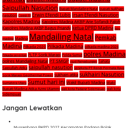
Saipullah Nasution
Bupati Mandailing Natal
bupati sukhairi
Irsan Efendi Nasution
Erwin Efendi Lubis
nasution
Covid-19
Kapolres Madina
Kapolres Madina AKBP Arie Sofandi Paloh
ketua DPRD Madina
Kapolres Madina AKBP Bagus Priandy
kpu
Mandailing Natal
Pemkab
Madina
madina
Madina
Pilkada Madina
Pilkada 2020
pilkada madina 2024
polres Madina
PLTP Sorik Marapi
Polda Sumut
Pilkada serentak
polres Mandailing Natal
PT SMGP
Sahata
rsud Panyabungan
saipullah nasution
Saipullah-Atika
sengketa PT Rendi Permata Raya
sukhairi Nasution
sukhairi-atika
Sorik Marapi Geothermal Power
Sumut hari ini
Wakil Bupati Madina
Wakil
Sumatera Utara
Bupati Madina Atika Azmi Utammi
wali kota
wali kota Padang Sidempuan
Sidempuan
Jangan Lewatkan
Musrenbang RKPD 2027, Kecamatan Padang Bolak