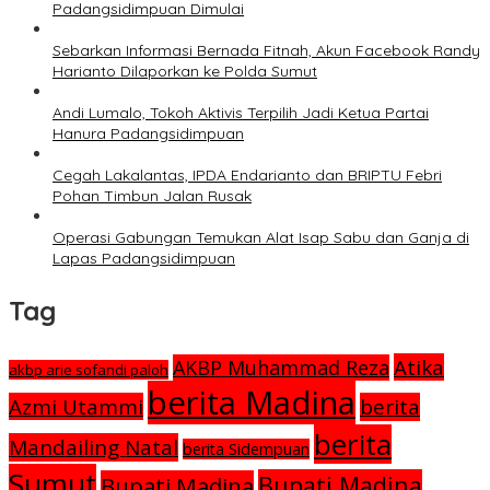
Padangsidimpuan Dimulai
Sebarkan Informasi Bernada Fitnah, Akun Facebook Randy
Harianto Dilaporkan ke Polda Sumut
Andi Lumalo, Tokoh Aktivis Terpilih Jadi Ketua Partai
Hanura Padangsidimpuan
Cegah Lakalantas, IPDA Endarianto dan BRIPTU Febri
Pohan Timbun Jalan Rusak
Operasi Gabungan Temukan Alat Isap Sabu dan Ganja di
Lapas Padangsidimpuan
Tag
Atika
AKBP Muhammad Reza
akbp arie sofandi paloh
berita Madina
Azmi Utammi
berita
berita
Mandailing Natal
berita Sidempuan
Sumut
Bupati Madina
Bupati Madina