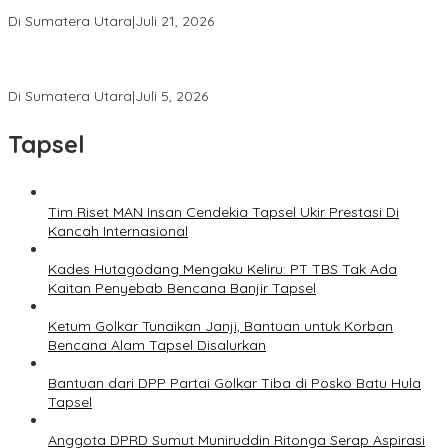
Penghinaan Wartawan
Di Sumatera Utara
|
Juli 21, 2026
Ketua Umum PWI Bangga Atas Kepemimpinan Farianda Putri
Sinik
Di Sumatera Utara
|
Juli 5, 2026
Tapsel
Tim Riset MAN Insan Cendekia Tapsel Ukir Prestasi Di
Kancah Internasional
Kades Hutagodang Mengaku Keliru: PT TBS Tak Ada
Kaitan Penyebab Bencana Banjir Tapsel
Ketum Golkar Tunaikan Janji, Bantuan untuk Korban
Bencana Alam Tapsel Disalurkan
Bantuan dari DPP Partai Golkar Tiba di Posko Batu Hula
Tapsel
Anggota DPRD Sumut Muniruddin Ritonga Serap Aspirasi