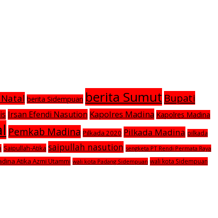
berita Sumut
Bupati
 Natal
berita Sidempuan
Kapolres Madina
Irsan Efendi Nasution
is
Kapolres Madina
l
Pemkab Madina
Pilkada Madina
Pilkada 2020
pilkada
saipullah nasution
Saipullah-Atika
a
sengketa PT Rendi Permata Raya
adina Atika Azmi Utammi
wali kota Sidempuan
wali kota Padang Sidempuan