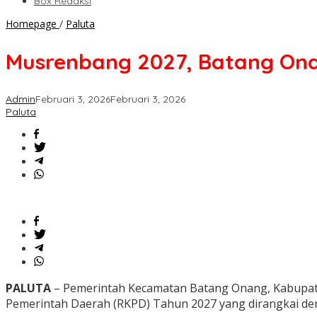
Box Redaksi
Musrenbang
Homepage
/
Paluta
2027,
Batang
Musrenbang 2027, Batang Ona
Onang
Genjot
Infrastruktur
Admin
Februari 3, 2026
Februari 3, 2026
Paluta
PALUTA
– Pemerintah Kecamatan Batang Onang, Kabupat
Pemerintah Daerah (RKPD) Tahun 2027 yang dirangkai den