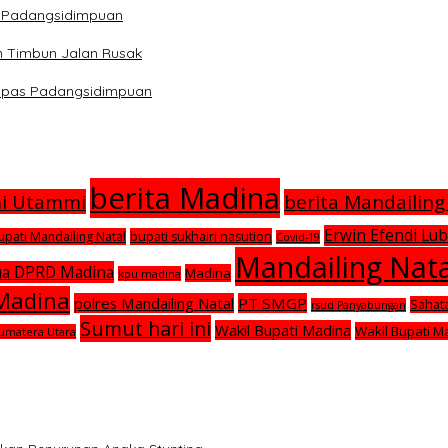
ra Padangsidimpuan
n Timbun Jalan Rusak
Lapas Padangsidimpuan
berita Madina
mi Utammi
berita Mandailing
Erwin Efendi Lub
upati Mandailing Natal
bupati sukhairi nasution
Covid-19
Mandailing Nata
ua DPRD Madina
Madina
kpu madina
 Madina
polres Mandailing Natal
PT SMGP
Sahat
rsud Panyabungan
Sumut hari ini
Wakil Bupati Madina
Wakil Bupati M
umatera Utara