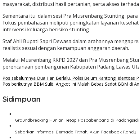
masyarakat, distribusi hasil pertanian, serta akses terha
Sementara itu, dalam sesi Pra Musrenbang Stunting, par
Fokus pembahasan meliputi peningkatan layanan kesehatan
intervensi keluarga berisiko stunting.
Staf Ahli Bupati Sapri Dewasa dalam arahannya mengapresi
realistis sesuai dengan kemampuan anggaran daerah.
Melalui Musrenbang RKPD 2027 dan Pra Musrenbang Stunt
perencanaan pembangunan Kabupaten Padang Lawas Utara
Navigasi
Pos sebelumnya
Dua Hari Berlalu, Polisi Belum Kantongi Identita
Pos berikutnya
BBM Sulit, Angkot Ini Malah Bebas Sedot BBM di A
pos
Sidimpuan
Groundbreaking Hunian Tetap Pascabencana di Padangsid
Sebarkan Informasi Bernada Fitnah, Akun Facebook Randy 