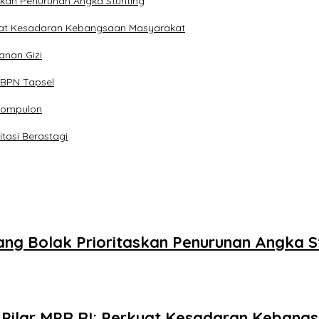
kan Penurunan Angka Stunting
rkuat Kesadaran Kebangsaan Masyarakat
nan Gizi
 BPN Tapsel
igompulon
tasi Berastagi
g Bolak Prioritaskan Penurunan Angka S
4 Pilar MPR RI: Perkuat Kesadaran Keban