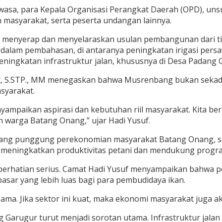
Dewasa, para Kepala Organisasi Perangkat Daerah (OPD), uns
masyarakat, serta peserta undangan lainnya.
 menyerap dan menyelaraskan usulan pembangunan dari tin
dalam pembahasan, di antaranya peningkatan irigasi per
ingkatan infrastruktur jalan, khususnya di Desa Padang 
, S.STP., MM menegaskan bahwa Musrenbang bukan sekada
syarakat.
ampaikan aspirasi dan kebutuhan riil masyarakat. Kita be
 warga Batang Onang,” ujar Hadi Yusuf.
lang punggung perekonomian masyarakat Batang Onang, seh
n meningkatkan produktivitas petani dan mendukung prog
 perhatian serius. Camat Hadi Yusuf menyampaikan bahwa p
pasar yang lebih luas bagi para pembudidaya ikan.
ma. Jika sektor ini kuat, maka ekonomi masyarakat juga ak
Garugur turut menjadi sorotan utama. Infrastruktur jalan 