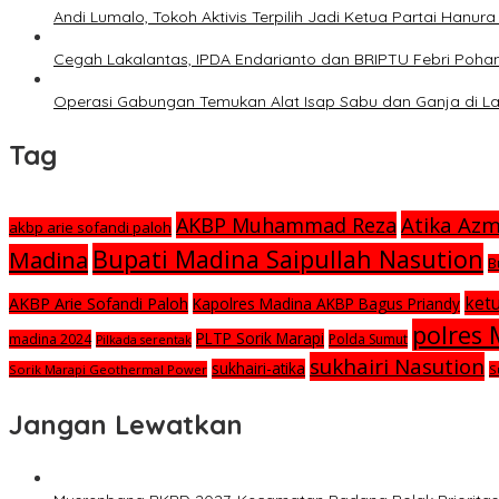
Andi Lumalo, Tokoh Aktivis Terpilih Jadi Ketua Partai Hanu
Cegah Lakalantas, IPDA Endarianto dan BRIPTU Febri Poha
Operasi Gabungan Temukan Alat Isap Sabu dan Ganja di 
Tag
Atika Az
AKBP Muhammad Reza
akbp arie sofandi paloh
Bupati Madina Saipullah Nasution
Madina
B
ket
AKBP Arie Sofandi Paloh
Kapolres Madina AKBP Bagus Priandy
polres
PLTP Sorik Marapi
madina 2024
Polda Sumut
Pilkada serentak
sukhairi Nasution
sukhairi-atika
Sorik Marapi Geothermal Power
S
Jangan Lewatkan