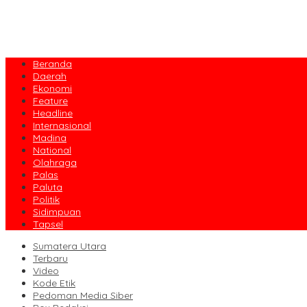
Beranda
Daerah
Ekonomi
Feature
Headline
Internasional
Madina
National
Olahraga
Palas
Paluta
Politik
Sidimpuan
Tapsel
Sumatera Utara
Terbaru
Video
Kode Etik
Pedoman Media Siber