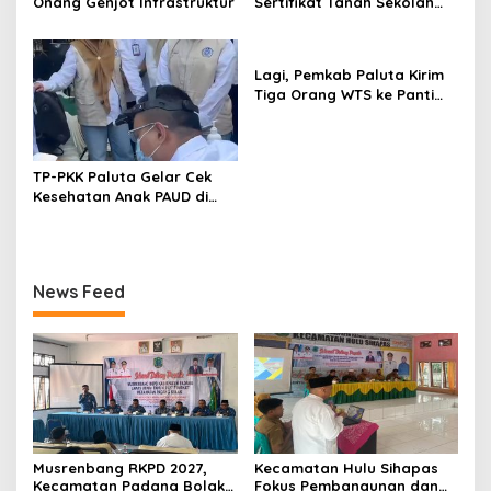
Onang Genjot Infrastruktur
Sertifikat Tanah Sekolah
Rakyat dari BPN Tapsel
Lagi, Pemkab Paluta Kirim
Tiga Orang WTS ke Panti
Rehabilitasi Berastagi
TP-PKK Paluta Gelar Cek
Kesehatan Anak PAUD di
Dolok Sigompulon
News Feed
Musrenbang RKPD 2027,
Kecamatan Hulu Sihapas
Kecamatan Padang Bolak
Fokus Pembangunan dan