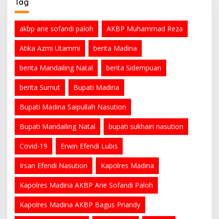
Tag
akbp arie sofandi paloh
AKBP Muhammad Reza
Atika Azmi Utammi
berita Madina
berita Mandailing Natal
berita Sidempuan
berita Sumut
Bupati Madina
Bupati Madina Saipullah Nasution
Bupati Mandailing Natal
bupati sukhairi nasution
Covid-19
Erwin Efendi Lubis
Irsan Efendi Nasution
Kapolres Madina
Kapolres Madina AKBP Arie Sofandi Paloh
Kapolres Madina AKBP Bagus Priandy