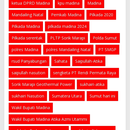
ketua DPRD Madina
kpu madina
Madina
Mandailing Natal
Pemkab Madina
Pilkada 2020
Pilkada Madina
pilkada madina 2024
Pilkada serentak
PLTP Sorik Marapi
Polda Sumut
polres Madina
polres Mandailing Natal
PT SMGP
rsud Panyabungan
Sahata
Saipullah-Atika
saipullah nasution
sengketa PT Rendi Permata Raya
Sorik Marapi Geothermal Power
sukhairi-atika
sukhairi Nasution
Sumatera Utara
Sumut hari ini
Wakil Bupati Madina
Wakil Bupati Madina Atika Azmi Utammi