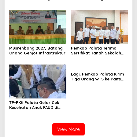
Prioritaskan Penurunan
Penanganan Gizi
Angka Stunting
Musrenbang 2027, Batang
Pemkab Paluta Terima
Onang Genjot Infrastruktur
Sertifikat Tanah Sekolah
Rakyat dari BPN Tapsel
Lagi, Pemkab Paluta Kirim
Tiga Orang WTS ke Panti
Rehabilitasi Berastagi
TP-PKK Paluta Gelar Cek
Kesehatan Anak PAUD di
Dolok Sigompulon
View More