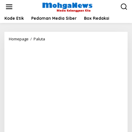
Lewati
ke
konten
Kode Etik
Pedoman Media Siber
Box Redaksi
Anggota
Homepage
/
Paluta
DPR
RI
Andar
Amin
Sosialisasi
4
Pilar
MPR
RI:
Perkuat
Kesadaran
Kebangsaan
Masyarakat