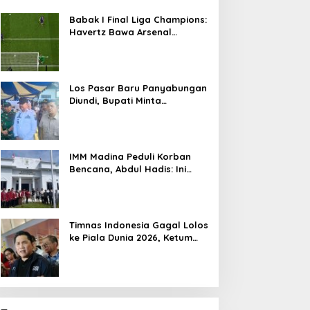
Babak I Final Liga Champions:
Havertz Bawa Arsenal
Ungguli PSG 1-0
Los Pasar Baru Panyabungan
Diundi, Bupati Minta
Pedagang Tempati Sebelum
Ramadan
IMM Madina Peduli Korban
Bencana, Abdul Hadis: Ini
Tanggung Jawab Sosial
Organisasi
Timnas Indonesia Gagal Lolos
ke Piala Dunia 2026, Ketum
PSSI Minta Maaf