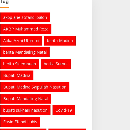
Tag
akbp arie sofandi paloh
AKBP Muhammad Reza
Atika Azmi Utammi
berita Madina
berita Mandailing Natal
berita Sidempuan
berita Sumut
Bupati Madina
Bupati Madina Saipullah Nasution
Bupati Mandailing Natal
bupati sukhairi nasution
Covid-19
Erwin Efendi Lubis