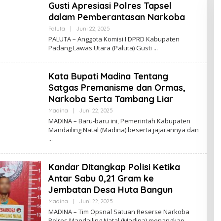
Gusti Apresiasi Polres Tapsel
dalam Pemberantasan Narkoba
Oleh
Paluta
|
Juni 22, 2025
Admin
PALUTA – Anggota Komisi I DPRD Kabupaten
Padang Lawas Utara (Paluta) Gusti
Kata Bupati Madina Tentang
Satgas Premanisme dan Ormas,
Narkoba Serta Tambang Liar
Oleh
Madina
|
Juni 22, 2025
Admin
MADINA – Baru-baru ini, Pemerintah Kabupaten
Mandailing Natal (Madina) beserta jajarannya dan
Kandar Ditangkap Polisi Ketika
Antar Sabu 0,21 Gram ke
Jembatan Desa Huta Bangun
Oleh
Madina
|
Juni 22, 2025
Admin
MADINA – Tim Opsnal Satuan Reserse Narkoba
Polres Mandailing Natal (Madina) menangkap