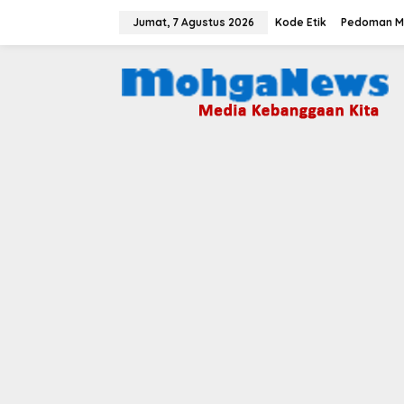
Lewati
ke
Jumat, 7 Agustus 2026
Kode Etik
Pedoman Me
konten