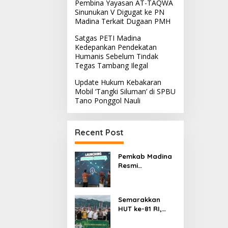
Pembina Yayasan AT-TAQWA
Sinunukan V Digugat ke PN
Madina Terkait Dugaan PMH
Satgas PETI Madina
Kedepankan Pendekatan
Humanis Sebelum Tindak
Tegas Tambang Ilegal
Update Hukum Kebakaran
Mobil ‘Tangki Siluman’ di SPBU
Tano Ponggol Nauli
Recent Post
Pemkab Madina
Resmi
Meluncurkan
SiBUNGO,
Aplikasi PBB
Semarakkan
Daring Berbasis
HUT ke-81 RI,
Geospasial
Turnamen
Maraginda