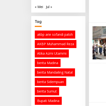
« Mei
Jul »
Tag
akbp arie sofandi paloh
AKBP Muhammad Reza
Atika Azmi Utammi
berita Madina
berita Mandailing Natal
berita Sidempuan
berita Sumut
Bupati Madina