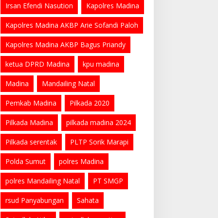
Irsan Efendi Nasution
Kapolres Madina
Kapolres Madina AKBP Arie Sofandi Paloh
Kapolres Madina AKBP Bagus Priandy
ketua DPRD Madina
kpu madina
Madina
Mandailing Natal
Pemkab Madina
Pilkada 2020
Pilkada Madina
pilkada madina 2024
Pilkada serentak
PLTP Sorik Marapi
Polda Sumut
polres Madina
polres Mandailing Natal
PT SMGP
rsud Panyabungan
Sahata