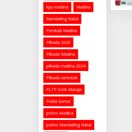
kpu madina
Madina
Mandailing Natal
Pemkab Madina
Pilkada 2020
Pilkada Madina
pilkada madina 2024
Pilkada serentak
PLTP Sorik Marapi
Polda Sumut
polres Madina
polres Mandailing Natal