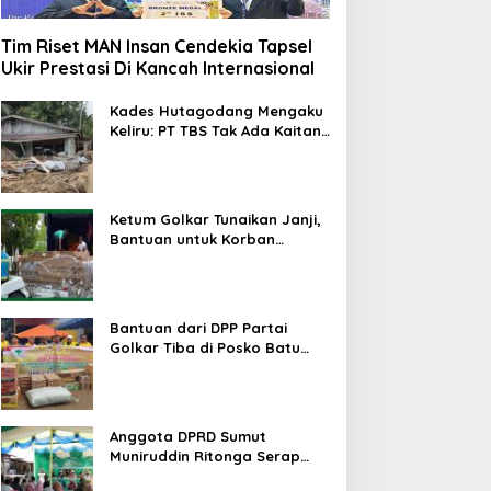
Tim Riset MAN Insan Cendekia Tapsel
Ukir Prestasi Di Kancah Internasional
Kades Hutagodang Mengaku
Keliru: PT TBS Tak Ada Kaitan
Penyebab Bencana Banjir
Tapsel
Ketum Golkar Tunaikan Janji,
Bantuan untuk Korban
Bencana Alam Tapsel
Disalurkan
Bantuan dari DPP Partai
Golkar Tiba di Posko Batu
Hula Tapsel
Anggota DPRD Sumut
Muniruddin Ritonga Serap
Aspirasi warga Tapsel