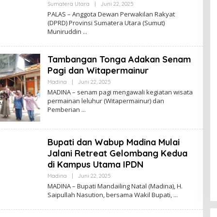
Oleh
Sumatera Utara
|
Juni 22, 2025
Admin
PALAS – Anggota Dewan Perwakilan Rakyat
(DPRD) Provinsi Sumatera Utara (Sumut)
Muniruddin
Tambangan Tonga Adakan Senam
Pagi dan Witapermainur
Oleh
Madina
|
Juni 22, 2025
Admin
MADINA – senam pagi mengawali kegiatan wisata
permainan leluhur (Witapermainur) dan
Pemberian
Bupati dan Wabup Madina Mulai
Jalani Retreat Gelombang Kedua
di Kampus Utama IPDN
Oleh
Madina
|
Juni 22, 2025
Admin
MADINA – Bupati Mandailing Natal (Madina), H.
Saipullah Nasution, bersama Wakil Bupati,