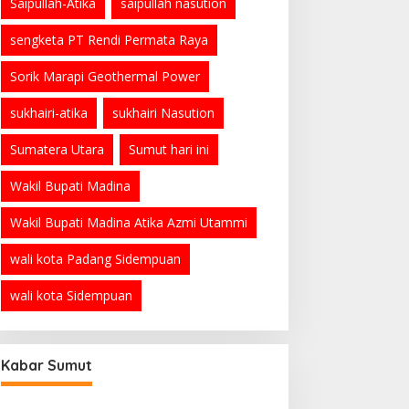
Saipullah-Atika
saipullah nasution
sengketa PT Rendi Permata Raya
Sorik Marapi Geothermal Power
sukhairi-atika
sukhairi Nasution
Sumatera Utara
Sumut hari ini
Wakil Bupati Madina
Wakil Bupati Madina Atika Azmi Utammi
wali kota Padang Sidempuan
wali kota Sidempuan
PRSU ke-50 Resmi Ditutup, Bupati
Madina Apresiasi Kerja Keras Tim
Meski Terbatas Anggaran
Di Madina, Sumatera Utara
|
Agustus 3, 2026
Kabar Sumut