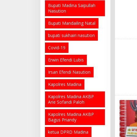
Bupati Madina Saipullah
Nasution
Bupati Mandailing Natal
bupati sukhairi nasution
Covid-19
Erwin Efendi Lubis
Irsan Efendi Nasution
Kapolres Madina
Kapolres Madina AKBP
Arie Sofandi Paloh
Kapolres Madina AKBP
Bagus Priandy
ketua DPRD Madina