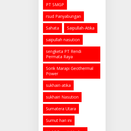
PT SMGP
rsud Panyabungan
Sahata
Saipullah-Atika
saipullah nasution
sengketa PT Rendi
Permata Raya
Sorik Marapi Geothermal
Power
sukhairi-atika
sukhairi Nasution
Sumatera Utara
Sumut hari ini