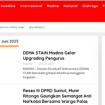
Headline
Internasional
Madina
National
Olahraga
P
doman Media Siber
Box Redaksi
 Juni 2025
DEMA STAIN Madina Gelar
Upgrading Pengurus
Oleh
Madina
|
Juni 22, 2025
Admin
MADINA – Dewan Eksekutif Mahasiswa (DEMA)
STAIN Mandailing Natal (Madina) menggelar
kegiatan
Reses III DPRD Sumut, Munir
Ritonga Gaungkan Semangat Anti
Narkoba Bersama Warga Palas