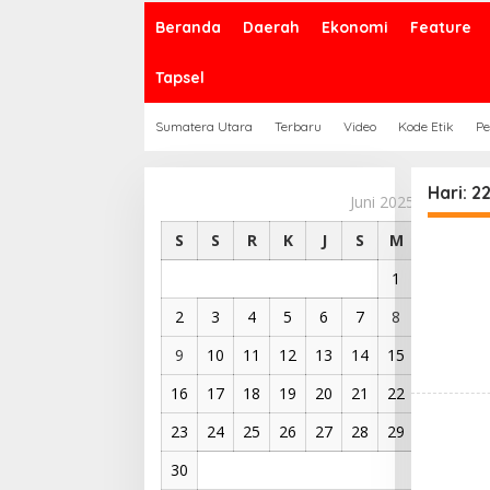
Beranda
Daerah
Ekonomi
Feature
Tapsel
Sumatera Utara
Terbaru
Video
Kode Etik
Pe
Hari:
22
Juni 2025
S
S
R
K
J
S
M
1
2
3
4
5
6
7
8
9
10
11
12
13
14
15
16
17
18
19
20
21
22
23
24
25
26
27
28
29
30