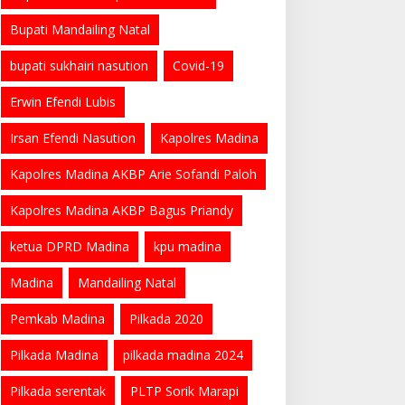
Bupati Mandailing Natal
bupati sukhairi nasution
Covid-19
Erwin Efendi Lubis
Irsan Efendi Nasution
Kapolres Madina
Kapolres Madina AKBP Arie Sofandi Paloh
Kapolres Madina AKBP Bagus Priandy
ketua DPRD Madina
kpu madina
Madina
Mandailing Natal
Pemkab Madina
Pilkada 2020
Pilkada Madina
pilkada madina 2024
Pilkada serentak
PLTP Sorik Marapi