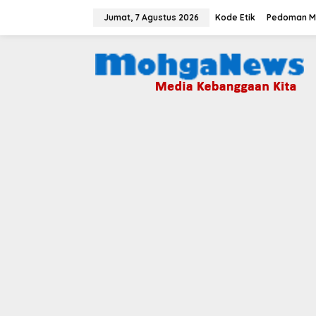
Lewati
ke
Jumat, 7 Agustus 2026
Kode Etik
Pedoman Me
konten