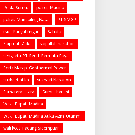
Polda Sumut
polres Madina
polres Mandailing Natal
PT SMGP
rsud Panyabungan
Sahata
Saipullah-Atika
saipullah nasution
sengketa PT Rendi Permata Raya
Sorik Marapi Geothermal Power
sukhairi-atika
sukhairi Nasution
Sumatera Utara
Sumut hari ini
Wakil Bupati Madina
Wakil Bupati Madina Atika Azmi Utammi
wali kota Padang Sidempuan