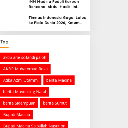
IMM Madina Peduli Korban
Bencana, Abdul Hadis: Ini
Tanggung Jawab Sosial
Organisasi
Timnas Indonesia Gagal Lolos
ke Piala Dunia 2026, Ketum
PSSI Minta Maaf
Tag
akbp arie sofandi paloh
AKBP Muhammad Reza
Atika Azmi Utammi
berita Madina
berita Mandailing Natal
berita Sidempuan
berita Sumut
Bupati Madina
Bupati Madina Saipullah Nasution