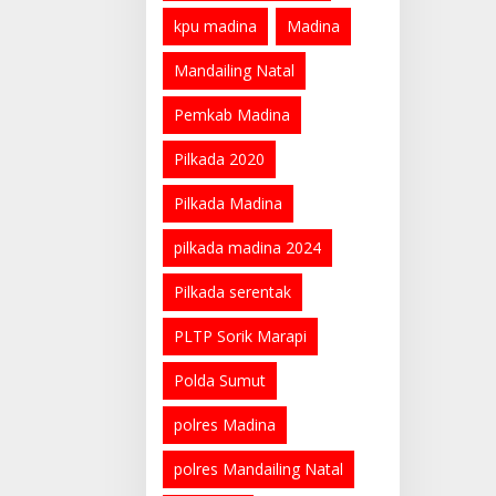
kpu madina
Madina
Mandailing Natal
Pemkab Madina
Pilkada 2020
Pilkada Madina
pilkada madina 2024
Pilkada serentak
PLTP Sorik Marapi
Polda Sumut
polres Madina
polres Mandailing Natal