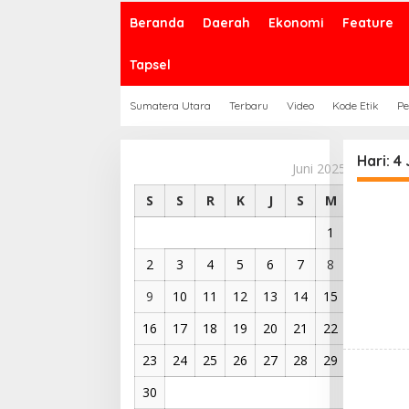
Beranda
Daerah
Ekonomi
Feature
Tapsel
Sumatera Utara
Terbaru
Video
Kode Etik
Pe
Hari:
4 
Juni 2025
S
S
R
K
J
S
M
1
2
3
4
5
6
7
8
9
10
11
12
13
14
15
16
17
18
19
20
21
22
23
24
25
26
27
28
29
30