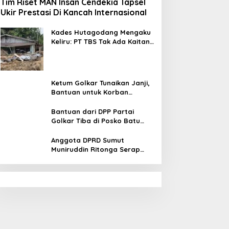
Tim Riset MAN Insan Cendekia Tapsel
Ukir Prestasi Di Kancah Internasional
Kades Hutagodang Mengaku
Keliru: PT TBS Tak Ada Kaitan
Penyebab Bencana Banjir
Tapsel
Ketum Golkar Tunaikan Janji,
Bantuan untuk Korban
Bencana Alam Tapsel
Disalurkan
Bantuan dari DPP Partai
Golkar Tiba di Posko Batu
Hula Tapsel
Anggota DPRD Sumut
Muniruddin Ritonga Serap
Aspirasi warga Tapsel