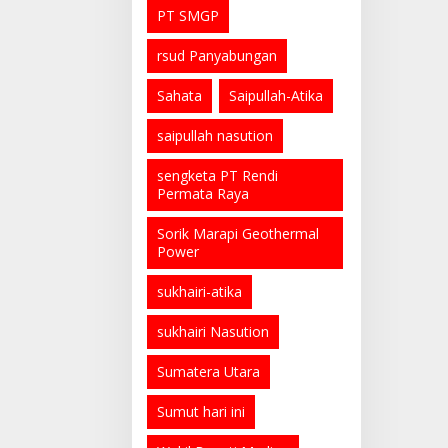
PT SMGP
rsud Panyabungan
Sahata
Saipullah-Atika
saipullah nasution
sengketa PT Rendi
Permata Raya
Sorik Marapi Geothermal
Power
sukhairi-atika
sukhairi Nasution
Sumatera Utara
Sumut hari ini