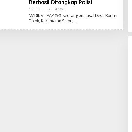
Berhasil Ditangkap Polisi
Oleh
Madina
|
Juni 4, 2025
Admin
MADINA – AAP (54), seorang pria asal Desa Bonan
Dolok, Kecamatan Siabu,