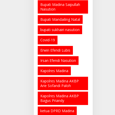
Bupati Madina Saipullah
Nasution
Bupati Mandailing Natal
bupati sukhairi nasution
Covid-19
Erwin Efendi Lubis
Irsan Efendi Nasution
Kapolres Madina
Kapolres Madina AKBP
Arie Sofandi Paloh
Kapolres Madina AKBP
Bagus Priandy
ketua DPRD Madina