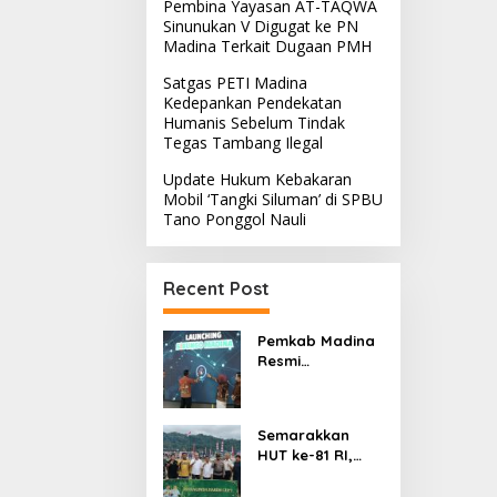
Pembina Yayasan AT-TAQWA
Sinunukan V Digugat ke PN
Madina Terkait Dugaan PMH
Satgas PETI Madina
Kedepankan Pendekatan
Humanis Sebelum Tindak
Tegas Tambang Ilegal
Update Hukum Kebakaran
Mobil ‘Tangki Siluman’ di SPBU
Tano Ponggol Nauli
Recent Post
Pemkab Madina
Resmi
Meluncurkan
SiBUNGO,
Aplikasi PBB
Semarakkan
Daring Berbasis
HUT ke-81 RI,
Geospasial
Turnamen
Maraginda