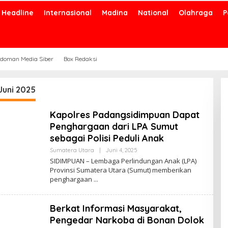
Headline
Internasional
Madina
National
Olahraga
P
doman Media Siber
Box Redaksi
Juni 2025
Kapolres Padangsidimpuan Dapat
Penghargaan dari LPA Sumut
sebagai Polisi Peduli Anak
Oleh
Sumatera Utara
|
Juni 4, 2025
Admin
SIDIMPUAN – Lembaga Perlindungan Anak (LPA)
Provinsi Sumatera Utara (Sumut) memberikan
penghargaan
Berkat Informasi Masyarakat,
Pengedar Narkoba di Bonan Dolok