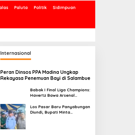
alas
Paluta
Politik
Sidimpuan
Internasional
Peran Dinsos PPA Madina Ungkap
Rekayasa Penemuan Bayi di Salambue
Babak I Final Liga Champions:
Havertz Bawa Arsenal
Ungguli PSG 1-0
Los Pasar Baru Panyabungan
Diundi, Bupati Minta
Pedagang Tempati Sebelum
Ramadan