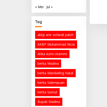
« Mei
Jul »
Tag
akbp arie sofandi paloh
AKBP Muhammad Reza
Atika Azmi Utammi
berita Madina
berita Mandailing Natal
berita Sidempuan
berita Sumut
Bupati Madina