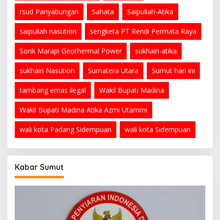
rsud Panyabungan
Sahata
Saipullah-Atika
saipullah nasution
sengketa PT Rendi Permata Raya
Sorik Marapi Geothermal Power
sukhairi-atika
sukhairi Nasution
Sumatera Utara
Sumut hari ini
tambang emas ilegal
Wakil Bupati Madina
Wakil Bupati Madina Atika Azmi Utammi
wali kota Padang Sidempuan
wali kota Sidempuan
Kabar Sumut