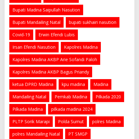
Bupati Madina Saipullah Nasution
Bupati Mandailing Natal
bupati sukhairi nasution
Covid-19
Erwin Efendi Lubis
Irsan Efendi Nasution
Kapolres Madina
Kapolres Madina AKBP Arie Sofandi Paloh
Kapolres Madina AKBP Bagus Priandy
ketua DPRD Madina
kpu madina
Madina
Mandailing Natal
Pemkab Madina
Pilkada 2020
Pilkada Madina
pilkada madina 2024
PLTP Sorik Marapi
Polda Sumut
polres Madina
polres Mandailing Natal
PT SMGP