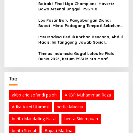
Babak I Final Liga Champions: Havertz
Bawa Arsenal Ungguli PSG 1-0
Los Pasar Baru Panyabungan Diundi,
Bupati Minta Pedagang Tempati Sebelum
Ramadan
IMM Madina Peduli Korban Bencana, Abdul
Hadis: Ini Tanggung Jawab Sosial
Organisasi
Timnas Indonesia Gagal Lolos ke Piala
Dunia 2026, Ketum PSSI Minta Maaf
Tag
akbp arie sofandi paloh
AKBP Muhammad Reza
Atika Azmi Utammi
berita Madina
berita Mandailing Natal
berita Sidempuan
berita Sumut
Bupati Madina