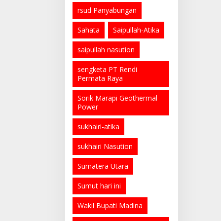
rsud Panyabungan
Sahata
Saipullah-Atika
saipullah nasution
sengketa PT Rendi
Permata Raya
Sorik Marapi Geothermal
Power
sukhairi-atika
sukhairi Nasution
Sumatera Utara
Sumut hari ini
Wakil Bupati Madina