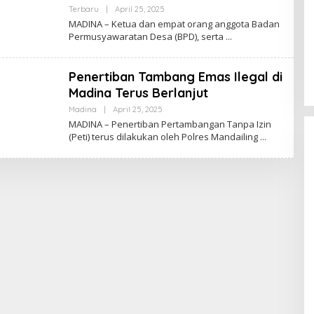
Oleh
Terbaru
|
April 25, 2025
Admin
MADINA – Ketua dan empat orang anggota Badan
Permusyawaratan Desa (BPD), serta
Penertiban Tambang Emas Ilegal di
Madina Terus Berlanjut
Oleh
Madina
|
April 25, 2025
Admin
MADINA – Penertiban Pertambangan Tanpa Izin
(Peti) terus dilakukan oleh Polres Mandailing