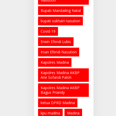
Nasution
Bupati Mandailing Natal
bupati sukhairi nasution
Covid-19
Erwin Efendi Lubis
Irsan Efendi Nasution
Kapolres Madina
Kapolres Madina AKBP
Arie Sofandi Paloh
Kapolres Madina AKBP
Bagus Priandy
ketua DPRD Madina
kpu madina
Madina