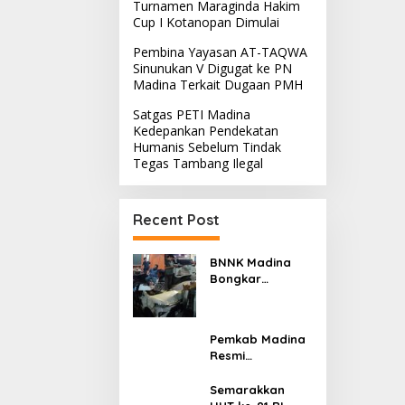
Turnamen Maraginda Hakim
Cup I Kotanopan Dimulai
Pembina Yayasan AT-TAQWA
Sinunukan V Digugat ke PN
Madina Terkait Dugaan PMH
Satgas PETI Madina
Kedepankan Pendekatan
Humanis Sebelum Tindak
Tegas Tambang Ilegal
Recent Post
BNNK Madina
Bongkar
Sindikat Ganja
Madina–
Jakarta,
Pemkab Madina
Mahasiswa Asal
Resmi
Bogor Dibekuk
Meluncurkan
SiBUNGO,
Semarakkan
Aplikasi PBB