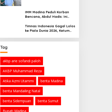
Ramadan
IMM Madina Peduli Korban
Bencana, Abdul Hadis: Ini
Tanggung Jawab Sosial
Organisasi
Timnas Indonesia Gagal Lolos
ke Piala Dunia 2026, Ketum
PSSI Minta Maaf
Tag
akbp arie sofandi paloh
AKBP Muhammad Reza
Atika Azmi Utammi
berita Madina
berita Mandailing Natal
berita Sidempuan
berita Sumut
Bupati Madina