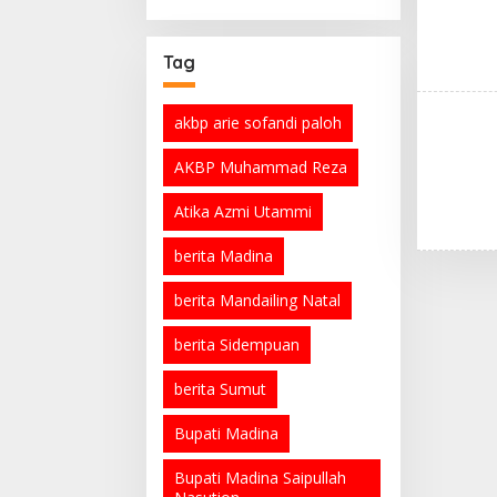
Tag
akbp arie sofandi paloh
AKBP Muhammad Reza
Atika Azmi Utammi
berita Madina
berita Mandailing Natal
berita Sidempuan
berita Sumut
Bupati Madina
Bupati Madina Saipullah