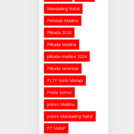
Mandailing Natal
Pemkab Madina
Pilkada 2020
Pilkada Madina
pilkada madina 2024
Pilkada serentak
PLTP Sorik Marapi
Polda Sumut
polres Madina
polres Mandailing Natal
PT SMGP