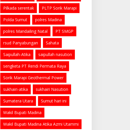
Pilkada serentak
PLTP Sorik Marapi
Polda Sumut
polres Madina
polres Mandailing Natal
PT SMGP
rsud Panyabungan
Sahata
Saipullah-Atika
saipullah nasution
sengketa PT Rendi Permata Raya
Sorik Marapi Geothermal Power
sukhairi-atika
sukhairi Nasution
Sumatera Utara
Sumut hari ini
Wakil Bupati Madina
Wakil Bupati Madina Atika Azmi Utammi