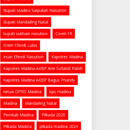
Bupati Madina Saipullah Nasution
Bupati Mandailing Natal
bupati sukhairi nasution
Covid-19
Erwin Efendi Lubis
Irsan Efendi Nasution
Kapolres Madina
Kapolres Madina AKBP Arie Sofandi Paloh
Kapolres Madina AKBP Bagus Priandy
ketua DPRD Madina
kpu madina
Madina
Mandailing Natal
Pemkab Madina
Pilkada 2020
Pilkada Madina
pilkada madina 2024