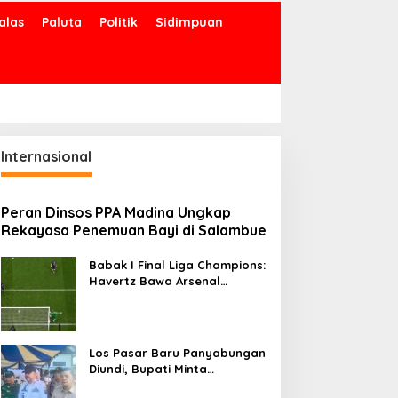
alas
Paluta
Politik
Sidimpuan
Internasional
Peran Dinsos PPA Madina Ungkap
Rekayasa Penemuan Bayi di Salambue
Babak I Final Liga Champions:
Havertz Bawa Arsenal
Ungguli PSG 1-0
Los Pasar Baru Panyabungan
Diundi, Bupati Minta
Pedagang Tempati Sebelum