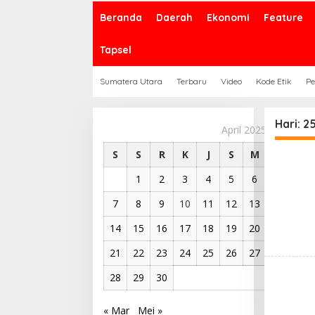
Beranda
Daerah
Ekonomi
Feature
Tapsel
Sumatera Utara
Terbaru
Video
Kode Etik
Pe
Hari:
25
April 2025
S
S
R
K
J
S
M
1
2
3
4
5
6
7
8
9
10
11
12
13
14
15
16
17
18
19
20
21
22
23
24
25
26
27
28
29
30
« Mar
Mei »