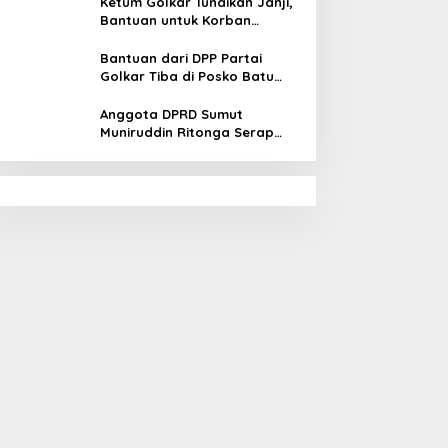
Tapsel
Ketum Golkar Tunaikan Janji,
Bantuan untuk Korban
Bencana Alam Tapsel
Disalurkan
Bantuan dari DPP Partai
Golkar Tiba di Posko Batu
Hula Tapsel
Anggota DPRD Sumut
Muniruddin Ritonga Serap
Aspirasi warga Tapsel