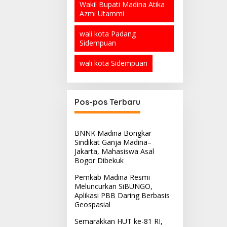
Wakil Bupati Madina Atika
Azmi Utammi
wali kota Padang
Sidempuan
wali kota Sidempuan
Pos-pos Terbaru
BNNK Madina Bongkar
Sindikat Ganja Madina–
Jakarta, Mahasiswa Asal
Bogor Dibekuk
Pemkab Madina Resmi
Meluncurkan SiBUNGO,
Aplikasi PBB Daring Berbasis
Geospasial
Semarakkan HUT ke-81 RI,