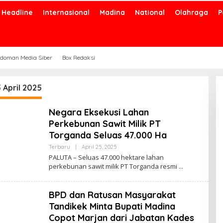
Headline
Internasional
Madina
National
Olahraga
P
doman Media Siber
Box Redaksi
 April 2025
Negara Eksekusi Lahan
Perkebunan Sawit Milik PT
Torganda Seluas 47.000 Ha
Oleh
Terbaru
|
April 25, 2025
Admin
PALUTA – Seluas 47.000 hektare lahan
perkebunan sawit milik PT Torganda resmi
BPD dan Ratusan Masyarakat
Tandikek Minta Bupati Madina
Copot Marjan dari Jabatan Kades