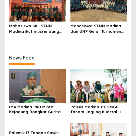
Mahasiswa KKL STAIN
Mahasiswa STAIN Madina
Madina ikut musrenbang
dan UNP Gelar Turnamen
Nagari di Pasaman
Volli
News Feed
IMA Madina PKU Minta
Polres Madina-PT SMGP
Kejagung Bongkar Gurita
Tanam Jagung Kuartal II
Korupsi MBG di Daerah
Tahun 2026 di Desa Purba
Baru
Polemik 13 Tandan Sawit: