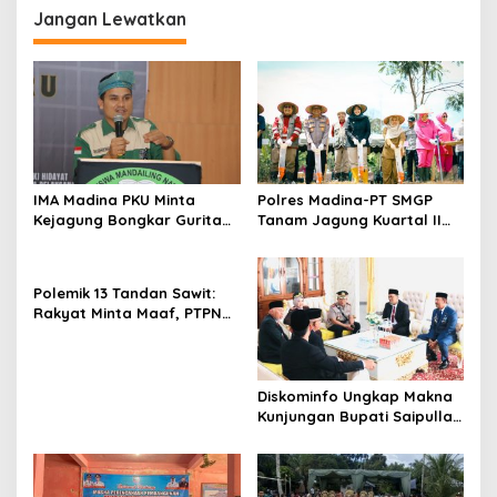
Jangan Lewatkan
IMA Madina PKU Minta
Polres Madina-PT SMGP
Kejagung Bongkar Gurita
Tanam Jagung Kuartal II
Korupsi MBG di Daerah
Tahun 2026 di Desa Purba
Baru
Polemik 13 Tandan Sawit:
Rakyat Minta Maaf, PTPN
IV Minta Hukum
Diskominfo Ungkap Makna
Kunjungan Bupati Saipullah
ke Pasaman Barat