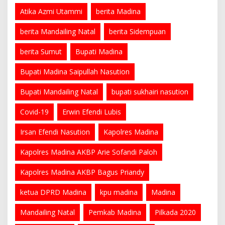
Atika Azmi Utammi
berita Madina
berita Mandailing Natal
berita Sidempuan
berita Sumut
Bupati Madina
Bupati Madina Saipullah Nasution
Bupati Mandailing Natal
bupati sukhairi nasution
Covid-19
Erwin Efendi Lubis
Irsan Efendi Nasution
Kapolres Madina
Kapolres Madina AKBP Arie Sofandi Paloh
Kapolres Madina AKBP Bagus Priandy
ketua DPRD Madina
kpu madina
Madina
Mandailing Natal
Pemkab Madina
Pilkada 2020