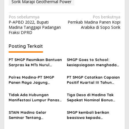
Sorik Marapi Geothermal Power
Navigasi
Pos sebelumnya
Pos berikutnya
P-APBD 2022, Bupati
Pemkab Madina Panen Kopi
pos
Madina Tanggapi Padangan
Arabika di Sopo Sorik
Fraksi DPRD
Posting Terkait
PT SMGP Resmikan Bantuan
SMGP Goes to School:
Sarpras ke MTs Nurul
kesiapsiagaan menghadapi
Tauhid Sibanggor Julu
bencana
Polres Madina-PT SMGP
PT SMGP Catatkan Capaian
Panen Raya Jagung
Positif Kuartal III Tahun
Serentak: Pemkab Madina
2025
Beri Apresiasi
Tidak Ada Hubungan
Tiga Desa di Madina Tak
Manifestasi Lumpur Panas
Sepakat Nominal Bonus
Roburan Dolok dengan
Produksi PT.SMGP Setara
Operasional PT SMGP
Ring 1
STAIN Madina Gelar
SMGP kembali berikan
Seminar Tentang
beasiswa kepada
Tantangan Pembangunan
mahasiswa kurang mampu
Ekonomi Berkelanjutan
dan beprestasi