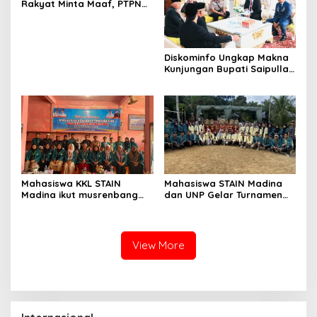
Rakyat Minta Maaf, PTPN
IV Minta Hukum
Diskominfo Ungkap Makna
Kunjungan Bupati Saipullah
ke Pasaman Barat
Mahasiswa KKL STAIN
Mahasiswa STAIN Madina
Madina ikut musrenbang
dan UNP Gelar Turnamen
Nagari di Pasaman
Volli
View More