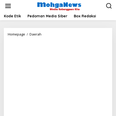
Lewati
ke
konten
Kode Etik
Pedoman Media Siber
Box Redaksi
EBTKE
Homepage
/
Daerah
Jelaskan
Kronologi
Kejadian
di
PLTP
Sorik
Marapi
Madina