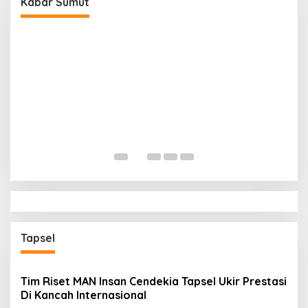
Kabar Sumut
B
P
Di
Tapsel
Tim Riset MAN Insan Cendekia Tapsel Ukir Prestasi
Di Kancah Internasional