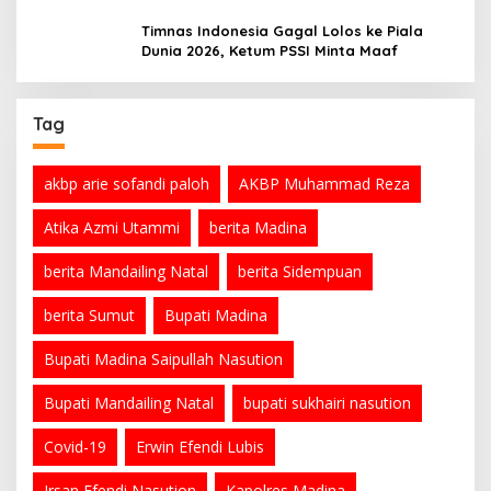
Organisasi
Timnas Indonesia Gagal Lolos ke Piala
Dunia 2026, Ketum PSSI Minta Maaf
Tag
akbp arie sofandi paloh
AKBP Muhammad Reza
Atika Azmi Utammi
berita Madina
berita Mandailing Natal
berita Sidempuan
berita Sumut
Bupati Madina
Bupati Madina Saipullah Nasution
Bupati Mandailing Natal
bupati sukhairi nasution
Covid-19
Erwin Efendi Lubis
Irsan Efendi Nasution
Kapolres Madina