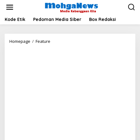
Lewati
ke
konten
Kode Etik
Pedoman Media Siber
Box Redaksi
Blackout
Homepage
/
Feature
dan
Nalar
Rakyat