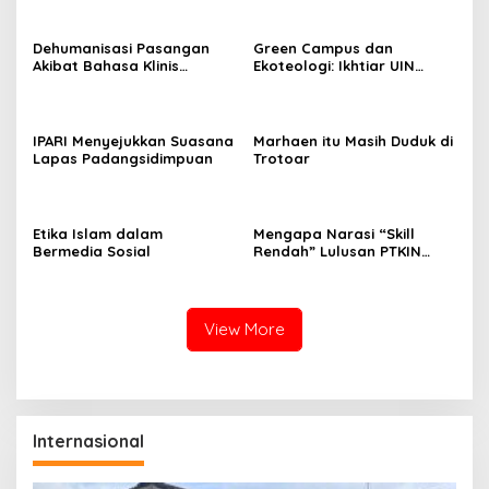
Dehumanisasi Pasangan
Green Campus dan
Akibat Bahasa Klinis
Ekoteologi: Ikhtiar UIN
Populer di Media Sosial
Padangsidimpuan Merawat
Bumi
IPARI Menyejukkan Suasana
Marhaen itu Masih Duduk di
Lapas Padangsidimpuan
Trotoar
Etika Islam dalam
Mengapa Narasi “Skill
Bermedia Sosial
Rendah” Lulusan PTKIN
Adalah Kesesatan Logika
Digital
View More
Internasional