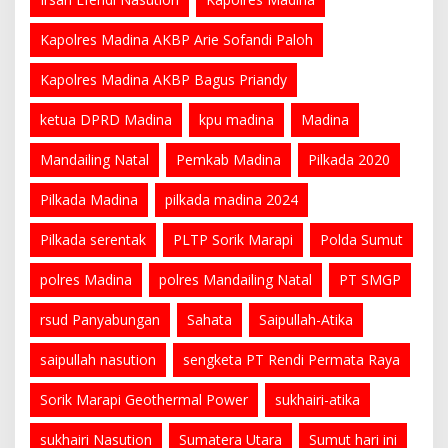
Kapolres Madina AKBP Arie Sofandi Paloh
Kapolres Madina AKBP Bagus Priandy
ketua DPRD Madina
kpu madina
Madina
Mandailing Natal
Pemkab Madina
Pilkada 2020
Pilkada Madina
pilkada madina 2024
Pilkada serentak
PLTP Sorik Marapi
Polda Sumut
polres Madina
polres Mandailing Natal
PT SMGP
rsud Panyabungan
Sahata
Saipullah-Atika
saipullah nasution
sengketa PT Rendi Permata Raya
Sorik Marapi Geothermal Power
sukhairi-atika
sukhairi Nasution
Sumatera Utara
Sumut hari ini