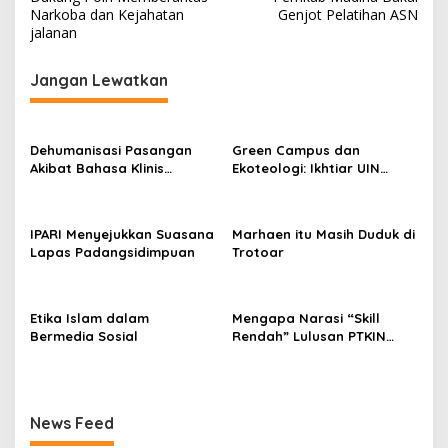
Narkoba dan Kejahatan
Genjot Pelatihan ASN
jalanan
Jangan Lewatkan
Dehumanisasi Pasangan
Green Campus dan
Akibat Bahasa Klinis
Ekoteologi: Ikhtiar UIN
Populer di Media Sosial
Padangsidimpuan Merawat
Bumi
IPARI Menyejukkan Suasana
Marhaen itu Masih Duduk di
Lapas Padangsidimpuan
Trotoar
Etika Islam dalam
Mengapa Narasi “Skill
Bermedia Sosial
Rendah” Lulusan PTKIN
Adalah Kesesatan Logika
Digital
News Feed