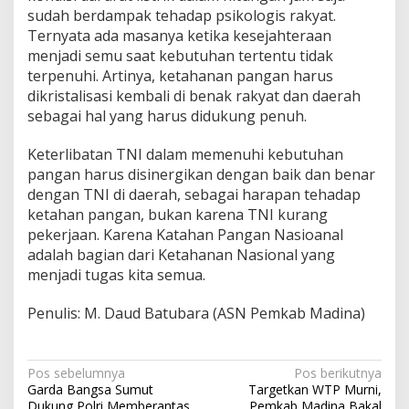
sudah berdampak tehadap psikologis rakyat.
Ternyata ada masanya ketika kesejahteraan
menjadi semu saat kebutuhan tertentu tidak
terpenuhi. Artinya, ketahanan pangan harus
dikristalisasi kembali di benak rakyat dan daerah
sebagai hal yang harus didukung penuh.
Keterlibatan TNI dalam memenuhi kebutuhan
pangan harus disinergikan dengan baik dan benar
dengan TNI di daerah, sebagai harapan tehadap
ketahan pangan, bukan karena TNI kurang
pekerjaan. Karena Katahan Pangan Nasioanal
adalah bagian dari Ketahanan Nasional yang
menjadi tugas kita semua.
Penulis: M. Daud Batubara (ASN Pemkab Madina)
Navigasi
Pos sebelumnya
Pos berikutnya
Garda Bangsa Sumut
Targetkan WTP Murni,
pos
Dukung Polri Memberantas
Pemkab Madina Bakal