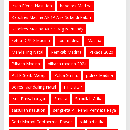
Irsan Efendi Nasution
Kapolres Madina
Kapolres Madina AKBP Arie Sofandi Paloh
Kapolres Madina AKBP Bagus Priandy
ketua DPRD Madina
kpu madina
Madina
Mandailing Natal
Pemkab Madina
Pilkada 2020
Pilkada Madina
pilkada madina 2024
PLTP Sorik Marapi
Polda Sumut
polres Madina
polres Mandailing Natal
PT SMGP
rsud Panyabungan
Sahata
Saipullah-Atika
saipullah nasution
sengketa PT Rendi Permata Raya
Sorik Marapi Geothermal Power
sukhairi-atika