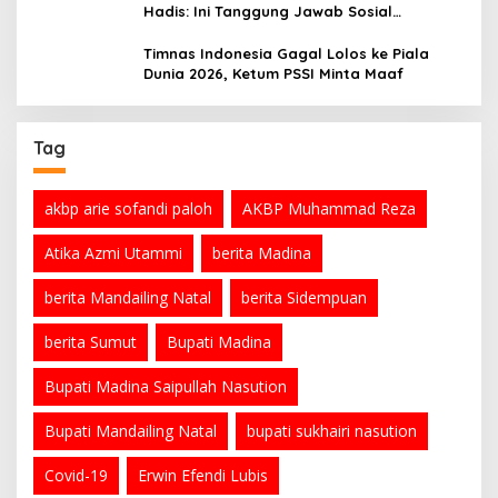
Hadis: Ini Tanggung Jawab Sosial
Organisasi
Timnas Indonesia Gagal Lolos ke Piala
Dunia 2026, Ketum PSSI Minta Maaf
Tag
akbp arie sofandi paloh
AKBP Muhammad Reza
Atika Azmi Utammi
berita Madina
berita Mandailing Natal
berita Sidempuan
berita Sumut
Bupati Madina
Bupati Madina Saipullah Nasution
Bupati Mandailing Natal
bupati sukhairi nasution
Covid-19
Erwin Efendi Lubis