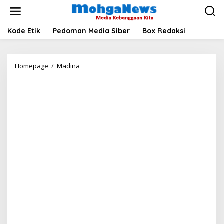
Lewati
ke
konten
Kode Etik
Pedoman Media Siber
Box Redaksi
Targetkan
Homepage
/
Madina
WTP
Murni,
Pemkab
Madina
Bakal
Genjot
Pelatihan
ASN