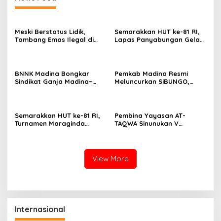
Meski Berstatus Lidik,
Semarakkan HUT ke-81 RI,
Tambang Emas Ilegal di
Lapas Panyabungan Gelar
Lahan KUD Rimbo Tuo
Pekan Olahraga Hingga
Bebas Beroperasi
Aksi Sosial
BNNK Madina Bongkar
Pemkab Madina Resmi
Sindikat Ganja Madina–
Meluncurkan SiBUNGO,
Jakarta, Mahasiswa Asal
Aplikasi PBB Daring
Bogor Dibekuk
Berbasis Geospasial
Semarakkan HUT ke-81 RI,
Pembina Yayasan AT-
Turnamen Maraginda
TAQWA Sinunukan V
Hakim Cup I Kotanopan
Digugat ke PN Madina
Dimulai
Terkait Dugaan PMH
View More
Internasional