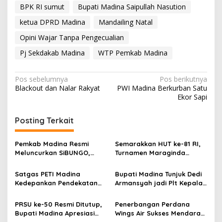
BPK RI sumut
Bupati Madina Saipullah Nasution
ketua DPRD Madina
Mandailing Natal
Opini Wajar Tanpa Pengecualian
Pj Sekdakab Madina
WTP Pemkab Madina
Navigasi
Pos sebelumnya
Pos berikutnya
Blackout dan Nalar Rakyat
PWI Madina Berkurban Satu
pos
Ekor Sapi
Posting Terkait
Pemkab Madina Resmi
Semarakkan HUT ke-81 RI,
Meluncurkan SiBUNGO,
Turnamen Maraginda
Aplikasi PBB Daring
Hakim Cup I Kotanopan
Berbasis Geospasial
Dimulai
Satgas PETI Madina
Bupati Madina Tunjuk Dedi
Kedepankan Pendekatan
Armansyah jadi Plt Kepala
Humanis Sebelum Tindak
BKPSDM Gantikan Meinul
Tegas Tambang Ilegal
Lubis
PRSU ke-50 Resmi Ditutup,
Penerbangan Perdana
Bupati Madina Apresiasi
Wings Air Sukses Mendarat