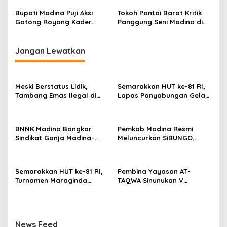
Kerja Keras Tim Meski
di Bandara JHN Mandailing
Terbatas Anggaran
Natal
Bupati Madina Puji Aksi
Tokoh Pantai Barat Kritik
Gotong Royong Kader
Panggung Seni Madina di
Demokrat di Panyabungan
PRSU 2026: Adat Pesisir
Timur
Diabaikan
Jangan Lewatkan
Meski Berstatus Lidik,
Semarakkan HUT ke-81 RI,
Tambang Emas Ilegal di
Lapas Panyabungan Gelar
Lahan KUD Rimbo Tuo
Pekan Olahraga Hingga
Bebas Beroperasi
Aksi Sosial
BNNK Madina Bongkar
Pemkab Madina Resmi
Sindikat Ganja Madina–
Meluncurkan SiBUNGO,
Jakarta, Mahasiswa Asal
Aplikasi PBB Daring
Bogor Dibekuk
Berbasis Geospasial
Semarakkan HUT ke-81 RI,
Pembina Yayasan AT-
Turnamen Maraginda
TAQWA Sinunukan V
Hakim Cup I Kotanopan
Digugat ke PN Madina
Dimulai
Terkait Dugaan PMH
News Feed