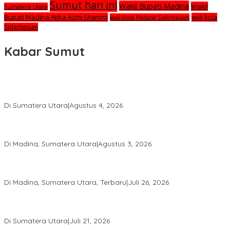
Sumut hari ini
Wakil Bupati Madina
Wakil
Sumatera Utara
Bupati Madina Atika Azmi Utammi
wali kota
wali kota Padang Sidempuan
Sidempuan
Kabar Sumut
Calon Anggota KPID Sumut Melaju ke DPRD, Fit and Proper Test
jadi Penentu
Di Sumatera Utara
|
Agustus 4, 2026
PRSU ke-50 Resmi Ditutup, Bupati Madina Apresiasi Kerja Keras
Tim Meski Terbatas Anggaran
Di Madina, Sumatera Utara
|
Agustus 3, 2026
Bupati Madina Jadi Pembicara Utama Diskusi Panel di
Universitas Medan Area
Di Madina, Sumatera Utara, Terbaru
|
Juli 26, 2026
PWI Sumut Juga Laporkan Hotman Paris ke Polda soal Dugaan
Penghinaan Wartawan
Di Sumatera Utara
|
Juli 21, 2026