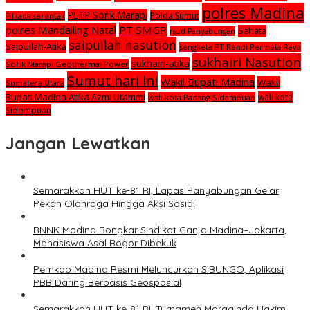
polres Madina
PLTP Sorik Marapi
Polda Sumut
Pilkada serentak
polres Mandailing Natal
PT SMGP
Sahata
rsud Panyabungan
saipullah nasution
Saipullah-Atika
sengketa PT Rendi Permata Raya
sukhairi Nasution
sukhairi-atika
Sorik Marapi Geothermal Power
Sumut hari ini
Wakil Bupati Madina
Wakil
Sumatera Utara
Bupati Madina Atika Azmi Utammi
wali kota
wali kota Padang Sidempuan
Sidempuan
Jangan Lewatkan
Semarakkan HUT ke-81 RI, Lapas Panyabungan Gelar
Pekan Olahraga Hingga Aksi Sosial
BNNK Madina Bongkar Sindikat Ganja Madina–Jakarta,
Mahasiswa Asal Bogor Dibekuk
Pemkab Madina Resmi Meluncurkan SiBUNGO, Aplikasi
PBB Daring Berbasis Geospasial
Semarakkan HUT ke-81 RI, Turnamen Maraginda Hakim