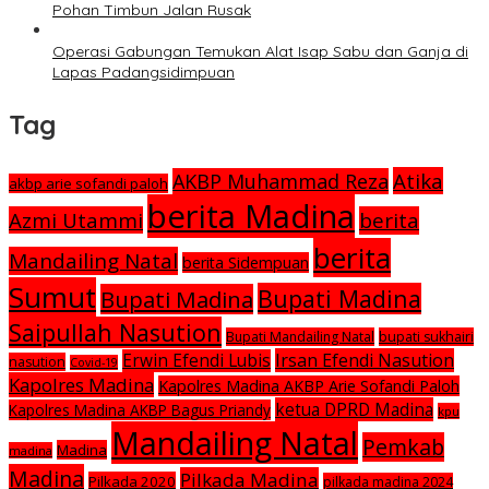
Pohan Timbun Jalan Rusak
Operasi Gabungan Temukan Alat Isap Sabu dan Ganja di
Lapas Padangsidimpuan
Tag
Atika
AKBP Muhammad Reza
akbp arie sofandi paloh
berita Madina
Azmi Utammi
berita
berita
Mandailing Natal
berita Sidempuan
Sumut
Bupati Madina
Bupati Madina
Saipullah Nasution
Bupati Mandailing Natal
bupati sukhairi
Irsan Efendi Nasution
Erwin Efendi Lubis
nasution
Covid-19
Kapolres Madina
Kapolres Madina AKBP Arie Sofandi Paloh
ketua DPRD Madina
Kapolres Madina AKBP Bagus Priandy
kpu
Mandailing Natal
Pemkab
Madina
madina
Madina
Pilkada Madina
Pilkada 2020
pilkada madina 2024