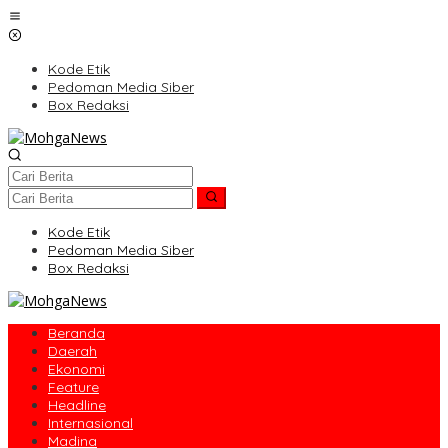
Lewati
ke
konten
Kode Etik
Pedoman Media Siber
Box Redaksi
Kode Etik
Pedoman Media Siber
Box Redaksi
Beranda
Daerah
Ekonomi
Feature
Headline
Internasional
Madina