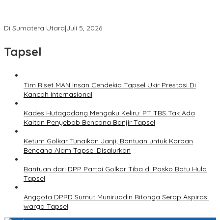
Ketua Umum PWI Bangga Atas Kepemimpinan Farianda Putri
Sinik
Di Sumatera Utara
|
Juli 5, 2026
Tapsel
Tim Riset MAN Insan Cendekia Tapsel Ukir Prestasi Di
Kancah Internasional
Kades Hutagodang Mengaku Keliru: PT TBS Tak Ada
Kaitan Penyebab Bencana Banjir Tapsel
Ketum Golkar Tunaikan Janji, Bantuan untuk Korban
Bencana Alam Tapsel Disalurkan
Bantuan dari DPP Partai Golkar Tiba di Posko Batu Hula
Tapsel
Anggota DPRD Sumut Muniruddin Ritonga Serap Aspirasi
warga Tapsel