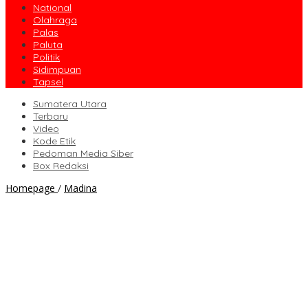
National
Olahraga
Palas
Paluta
Politik
Sidimpuan
Tapsel
Sumatera Utara
Terbaru
Video
Kode Etik
Pedoman Media Siber
Box Redaksi
PWI
Homepage
/
Madina
Madina
Berkurban
Satu
Ekor
Sapi