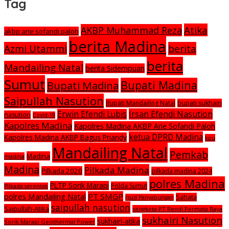
Tag
Atika
AKBP Muhammad Reza
akbp arie sofandi paloh
berita Madina
Azmi Utammi
berita
berita
Mandailing Natal
berita Sidempuan
Sumut
Bupati Madina
Bupati Madina
Saipullah Nasution
Bupati Mandailing Natal
bupati sukhairi
Irsan Efendi Nasution
Erwin Efendi Lubis
nasution
Covid-19
Kapolres Madina
Kapolres Madina AKBP Arie Sofandi Paloh
ketua DPRD Madina
Kapolres Madina AKBP Bagus Priandy
kpu
Mandailing Natal
Pemkab
Madina
madina
Madina
Pilkada Madina
Pilkada 2020
pilkada madina 2024
polres Madina
PLTP Sorik Marapi
Polda Sumut
Pilkada serentak
polres Mandailing Natal
PT SMGP
Sahata
rsud Panyabungan
saipullah nasution
Saipullah-Atika
sengketa PT Rendi Permata Raya
sukhairi Nasution
sukhairi-atika
Sorik Marapi Geothermal Power