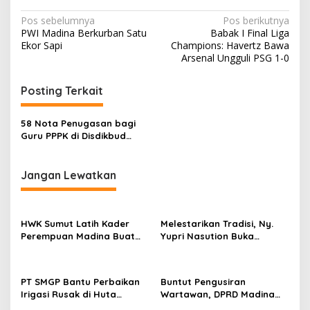
Navigasi
Pos sebelumnya
Pos berikutnya
PWI Madina Berkurban Satu
Babak I Final Liga
pos
Ekor Sapi
Champions: Havertz Bawa
Arsenal Ungguli PSG 1-0
Posting Terkait
58 Nota Penugasan bagi
Guru PPPK di Disdikbud
Madina Resmi Dibatalkan
Jangan Lewatkan
HWK Sumut Latih Kader
Melestarikan Tradisi, Ny.
Perempuan Madina Buat
Yupri Nasution Buka
Produk Bernilai Jual
Festival Seni Budaya
Madina
PT SMGP Bantu Perbaikan
Buntut Pengusiran
Irigasi Rusak di Huta
Wartawan, DPRD Madina
Lombang
Tegaskan RDP PT Rendi