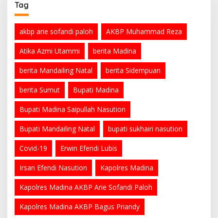
Tag
akbp arie sofandi paloh
AKBP Muhammad Reza
Atika Azmi Utammi
berita Madina
berita Mandailing Natal
berita Sidempuan
berita Sumut
Bupati Madina
Bupati Madina Saipullah Nasution
Bupati Mandailing Natal
bupati sukhairi nasution
Covid-19
Erwin Efendi Lubis
Irsan Efendi Nasution
Kapolres Madina
Kapolres Madina AKBP Arie Sofandi Paloh
Kapolres Madina AKBP Bagus Priandy