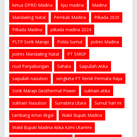
ketua DPRD Madina
kpu madina
Madina
Mandailing Natal
Pemkab Madina
Pilkada 2020
Pilkada Madina
pilkada madina 2024
PLTP Sorik Marapi
Polda Sumut
polres Madina
polres Mandailing Natal
PT SMGP
rsud Panyabungan
Sahata
Saipullah-Atika
saipullah nasution
sengketa PT Rendi Permata Raya
Sorik Marapi Geothermal Power
sukhairi-atika
sukhairi Nasution
Sumatera Utara
Sumut hari ini
tambang emas ilegal
Wakil Bupati Madina
Wakil Bupati Madina Atika Azmi Utammi