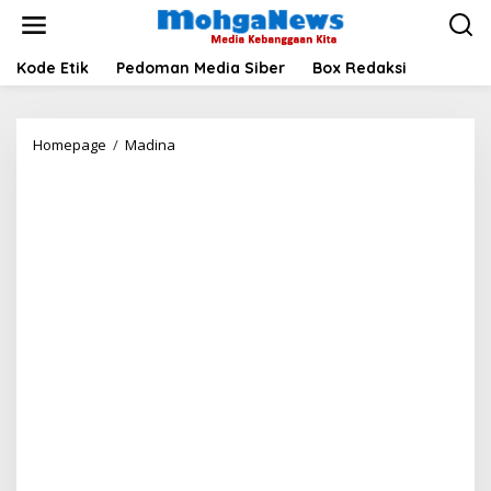
Lewati
ke
konten
Kode Etik
Pedoman Media Siber
Box Redaksi
Disdikbud
Homepage
/
Madina
Madina
Restui
Pentas
Seni
Rutin
di
Alun-
alun
Panyabungan