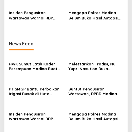
Tertutup
Insiden Pengusiran
Mengapa Polres Madina
Wartawan Warnai RDP
Belum Buka Hasil Autopsi
Komisi II DPRD Madina
Muhammad Solih?
dengan PT Rendi
News Feed
HWK Sumut Latih Kader
Melestarikan Tradisi, Ny.
Perempuan Madina Buat
Yupri Nasution Buka
Produk Bernilai Jual
Festival Seni Budaya
Madina
PT SMGP Bantu Perbaikan
Buntut Pengusiran
Irigasi Rusak di Huta
Wartawan, DPRD Madina
Lombang
Tegaskan RDP PT Rendi
Tertutup
Insiden Pengusiran
Mengapa Polres Madina
Wartawan Warnai RDP
Belum Buka Hasil Autopsi
Komisi II DPRD Madina
Muhammad Solih?
dengan PT Rendi