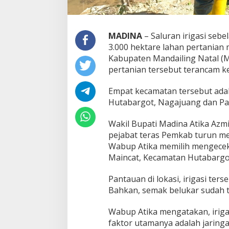
MADINA
– Saluran irigasi sebe
3.000 hektare lahan pertanian
Kabupaten Mandailing Natal (M
pertanian tersebut terancam k
Empat kecamatan tersebut ada
Hutabargot, Nagajuang dan P
Wakil Bupati Madina Atika Az
pejabat teras Pemkab turun men
Wabup Atika memilih mengecek i
Maincat, Kecamatan Hutabargo
Pantauan di lokasi, irigasi ters
Bahkan, semak belukar sudah tu
Wabup Atika mengatakan, iriga
faktor utamanya adalah jaring