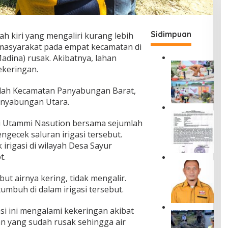
Sidimpuan
lah kiri yang mengaliri kurang lebih
 masyarakat pada empat kecamatan di
adina) rusak. Akibatnya, lahan
G
ekeringan.
r
o
lah Kecamatan Panyabungan Barat,
u
anyabungan Utara.
n
d
S
b
mi Utammi Nasution bersama sejumlah
e
r
gecek saluran irigasi tersebut.
b
e
a
rigasi di wilayah Desa Sayur
a
r
t.
k
k
A
i
a
n
n
ebut airnya kering, tidak mengalir.
n
d
g
mbuh di dalam irigasi tersebut.
I
i
H
n
L
u
f
si ini mengalami kekeringan akibat
u
n
C
o
m
an yang sudah rusak sehingga air
i
e
r