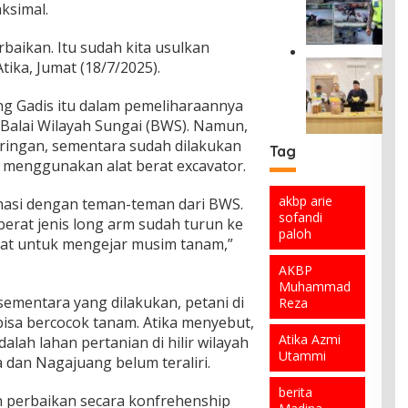
a
a
aksimal.
g
m
l
n
a
a
o
T
h
s
baikan. Itu sudah kita usulkan
,
e
L
i
tika, Jumat (18/7/2025).
O
T
t
a
B
p
o
a
k
e
e
k
p
ang Gadis itu dalam pemeliharaannya
a
r
r
o
P
Balai Wilayah Sungai (BWS). Namun,
l
n
a
h
a
a
a
eringan, sementara sudah dilakukan
s
A
Tag
s
n
d
menggunakan alat berat excavator.
i
k
c
t
a
G
t
a
a
F
a
i
akbp arie
b
asi dengan teman-teman dari BWS.
s
i
b
v
sofandi
e
erat jenis long arm sudah turun ke
,
t
u
i
paloh
n
I
n
mbat untuk mengejar musim tanam,”
n
s
c
P
a
g
T
a
AKBP
D
h
a
e
n
Muhammad
A
,
n
r
a
 sementara yang dilakukan, petani di
Reza
E
A
T
p
d
isa bercocok tanam. Atika menyebut,
n
k
e
i
i
d
Atika Azmi
u
alah lahan pertanian di hilir wilayah
m
l
P
a
Utammi
n
dan Nagajuang belum teraliri.
u
i
a
r
F
k
h
d
i
a
berita
a
J
a
an perbaikan secara konfrehenship
a
c