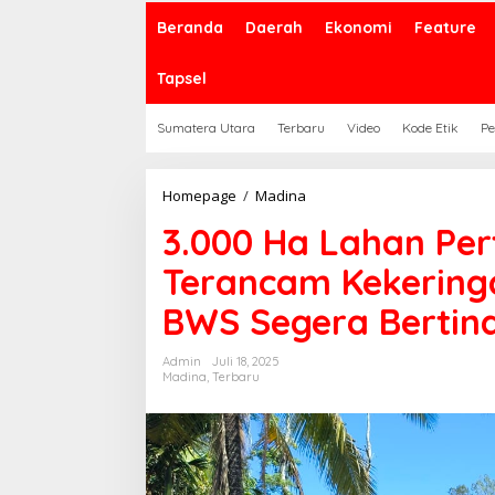
Beranda
Daerah
Ekonomi
Feature
Tapsel
Sumatera Utara
Terbaru
Video
Kode Etik
Pe
3.000
Homepage
/
Madina
Ha
3.000 Ha Lahan Per
Lahan
Pertanian
Terancam Kekering
di
Madina
BWS Segera Bertin
Terancam
Kekeringan,
Wabup
Admin
Juli 18, 2025
Atika
Madina
,
Terbaru
Minta
BWS
Segera
Bertindak