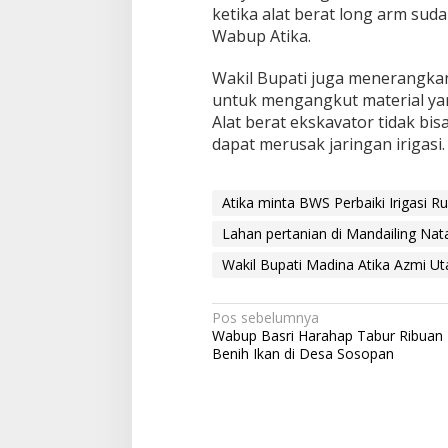
ketika alat berat long arm suda
Wabup Atika.
Wakil Bupati juga menerangkan,
untuk mengangkut material yan
Alat berat ekskavator tidak bi
dapat merusak jaringan irigasi.
Atika minta BWS Perbaiki Irigasi R
Lahan pertanian di Mandailing Nat
Wakil Bupati Madina Atika Azmi U
Navigasi
Pos sebelumnya
Wabup Basri Harahap Tabur Ribuan
pos
Benih Ikan di Desa Sosopan