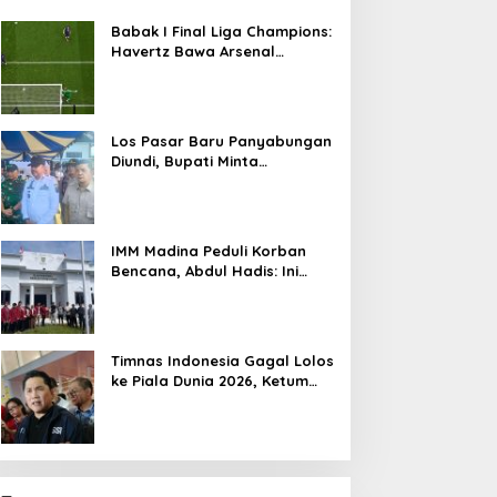
Babak I Final Liga Champions:
Havertz Bawa Arsenal
Ungguli PSG 1-0
Los Pasar Baru Panyabungan
Diundi, Bupati Minta
Pedagang Tempati Sebelum
Ramadan
IMM Madina Peduli Korban
Bencana, Abdul Hadis: Ini
Tanggung Jawab Sosial
Organisasi
Timnas Indonesia Gagal Lolos
ke Piala Dunia 2026, Ketum
PSSI Minta Maaf