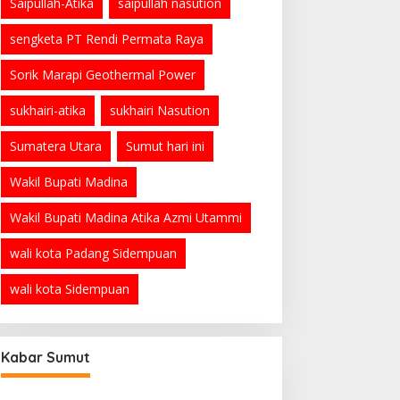
Saipullah-Atika
saipullah nasution
sengketa PT Rendi Permata Raya
Sorik Marapi Geothermal Power
sukhairi-atika
sukhairi Nasution
Sumatera Utara
Sumut hari ini
Wakil Bupati Madina
Wakil Bupati Madina Atika Azmi Utammi
wali kota Padang Sidempuan
wali kota Sidempuan
PRSU ke-50 Resmi Ditutup, Bupati
Madina Apresiasi Kerja Keras Tim
Meski Terbatas Anggaran
Di Madina, Sumatera Utara
|
Agustus 3, 2026
Kabar Sumut