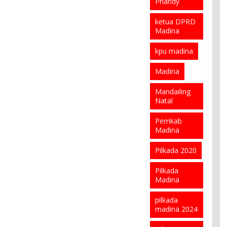
Priandy
ketua DPRD
Madina
kpu madina
Madina
Mandailing
Natal
Pemkab
Madina
Pilkada 2020
Pilkada
Madina
pilkada
madina 2024