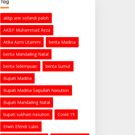
Tag
akbp arie sofandi paloh
AKBP Muhammad Reza
Atika Azmi Utammi
berita Madina
berita Mandailing Natal
berita Sidempuan
berita Sumut
Bupati Madina
Bupati Madina Saipullah Nasution
Bupati Mandailing Natal
bupati sukhairi nasution
Covid-19
Erwin Efendi Lubis