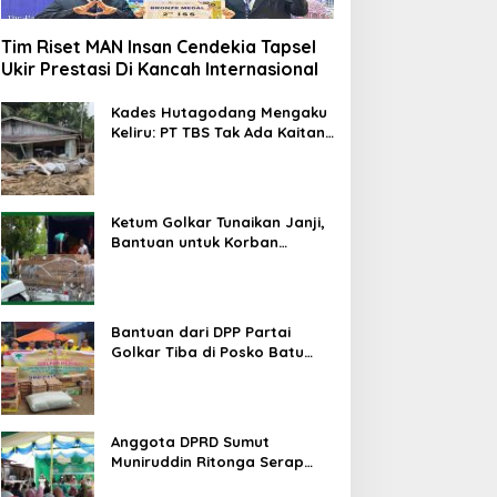
Tim Riset MAN Insan Cendekia Tapsel
Ukir Prestasi Di Kancah Internasional
Kades Hutagodang Mengaku
Keliru: PT TBS Tak Ada Kaitan
Penyebab Bencana Banjir
Tapsel
Ketum Golkar Tunaikan Janji,
Bantuan untuk Korban
Bencana Alam Tapsel
Disalurkan
Bantuan dari DPP Partai
Golkar Tiba di Posko Batu
Hula Tapsel
Anggota DPRD Sumut
Muniruddin Ritonga Serap
Aspirasi warga Tapsel