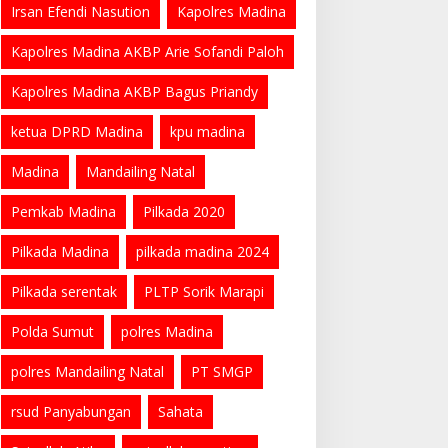
Irsan Efendi Nasution
Kapolres Madina
Kapolres Madina AKBP Arie Sofandi Paloh
Kapolres Madina AKBP Bagus Priandy
ketua DPRD Madina
kpu madina
Madina
Mandailing Natal
Pemkab Madina
Pilkada 2020
Pilkada Madina
pilkada madina 2024
Pilkada serentak
PLTP Sorik Marapi
Polda Sumut
polres Madina
polres Mandailing Natal
PT SMGP
rsud Panyabungan
Sahata