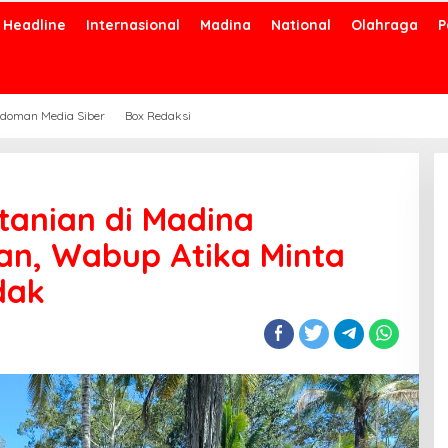
Headline
Internasional
Madina
National
Olahraga
P
doman Media Siber
Box Redaksi
tanian di Madina
an, Wabup Atika Minta
dak