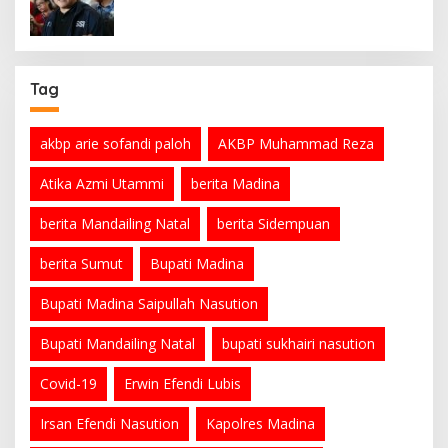
Tag
akbp arie sofandi paloh
AKBP Muhammad Reza
Atika Azmi Utammi
berita Madina
berita Mandailing Natal
berita Sidempuan
berita Sumut
Bupati Madina
Bupati Madina Saipullah Nasution
Bupati Mandailing Natal
bupati sukhairi nasution
Covid-19
Erwin Efendi Lubis
Irsan Efendi Nasution
Kapolres Madina