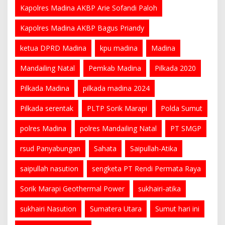
Kapolres Madina AKBP Arie Sofandi Paloh
Kapolres Madina AKBP Bagus Priandy
ketua DPRD Madina
kpu madina
Madina
Mandailing Natal
Pemkab Madina
Pilkada 2020
Pilkada Madina
pilkada madina 2024
Pilkada serentak
PLTP Sorik Marapi
Polda Sumut
polres Madina
polres Mandailing Natal
PT SMGP
rsud Panyabungan
Sahata
Saipullah-Atika
saipullah nasution
sengketa PT Rendi Permata Raya
Sorik Marapi Geothermal Power
sukhairi-atika
sukhairi Nasution
Sumatera Utara
Sumut hari ini