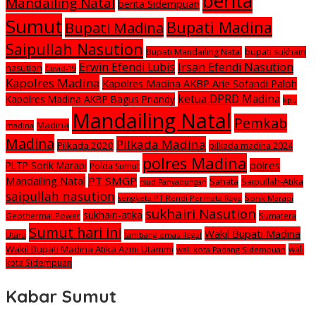
berita
Mandailing Natal
berita Sidempuan
Sumut
Bupati Madina
Bupati Madina
Saipullah Nasution
Bupati Mandailing Natal
bupati sukhairi
Irsan Efendi Nasution
Erwin Efendi Lubis
nasution
Covid-19
Kapolres Madina
Kapolres Madina AKBP Arie Sofandi Paloh
ketua DPRD Madina
Kapolres Madina AKBP Bagus Priandy
kpu
Mandailing Natal
Pemkab
Madina
madina
Madina
Pilkada Madina
Pilkada 2020
pilkada madina 2024
polres Madina
polres
PLTP Sorik Marapi
Polda Sumut
Mandailing Natal
PT SMGP
Saipullah-Atika
Sahata
rsud Panyabungan
saipullah nasution
sengketa PT Rendi Permata Raya
Sorik Marapi
sukhairi Nasution
sukhairi-atika
Geothermal Power
Sumatera
Sumut hari ini
Wakil Bupati Madina
Utara
tambang emas ilegal
Wakil Bupati Madina Atika Azmi Utammi
wali
wali kota Padang Sidempuan
kota Sidempuan
Kabar Sumut