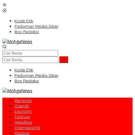
Lewati
ke
konten
Kode Etik
Pedoman Media Siber
Box Redaksi
Kode Etik
Pedoman Media Siber
Box Redaksi
Beranda
Daerah
Ekonomi
Feature
Headline
Internasional
Madina