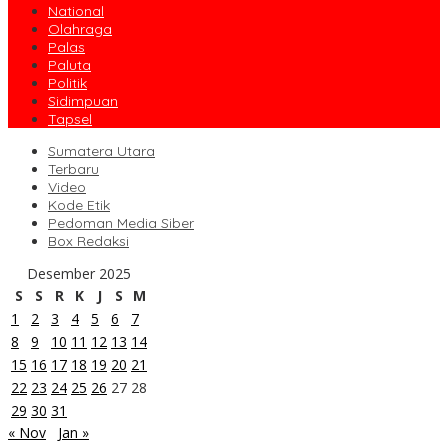
National
Olahraga
Palas
Paluta
Politik
Sidimpuan
Tapsel
Sumatera Utara
Terbaru
Video
Kode Etik
Pedoman Media Siber
Box Redaksi
Desember 2025
S
S
R
K
J
S
M
1
2
3
4
5
6
7
8
9
10
11
12
13
14
15
16
17
18
19
20
21
22
23
24
25
26
27
28
29
30
31
« Nov
Jan »