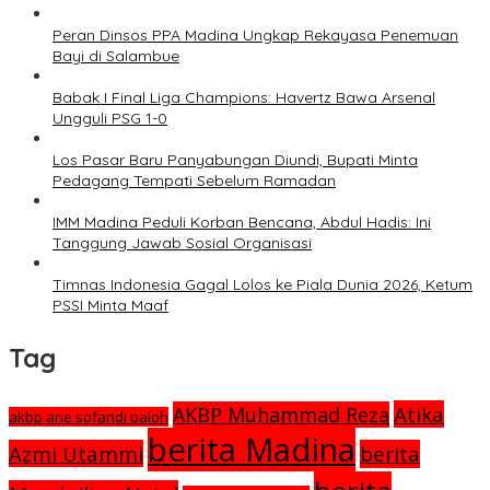
Peran Dinsos PPA Madina Ungkap Rekayasa Penemuan
Bayi di Salambue
Babak I Final Liga Champions: Havertz Bawa Arsenal
Ungguli PSG 1-0
Los Pasar Baru Panyabungan Diundi, Bupati Minta
Pedagang Tempati Sebelum Ramadan
IMM Madina Peduli Korban Bencana, Abdul Hadis: Ini
Tanggung Jawab Sosial Organisasi
Timnas Indonesia Gagal Lolos ke Piala Dunia 2026, Ketum
PSSI Minta Maaf
Tag
Atika
AKBP Muhammad Reza
akbp arie sofandi paloh
berita Madina
Azmi Utammi
berita