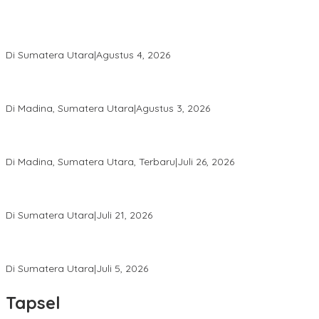
Calon Anggota KPID Sumut Melaju ke DPRD, Fit and Proper Test
jadi Penentu
Di Sumatera Utara
|
Agustus 4, 2026
PRSU ke-50 Resmi Ditutup, Bupati Madina Apresiasi Kerja Keras
Tim Meski Terbatas Anggaran
Di Madina, Sumatera Utara
|
Agustus 3, 2026
Bupati Madina Jadi Pembicara Utama Diskusi Panel di
Universitas Medan Area
Di Madina, Sumatera Utara, Terbaru
|
Juli 26, 2026
PWI Sumut Juga Laporkan Hotman Paris ke Polda soal Dugaan
Penghinaan Wartawan
Di Sumatera Utara
|
Juli 21, 2026
Ketua Umum PWI Bangga Atas Kepemimpinan Farianda Putri
Sinik
Di Sumatera Utara
|
Juli 5, 2026
Tapsel