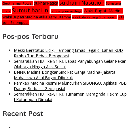
sukhairi Nasution
sukhairi-atika
Geothermal Power
Sumatera
Sumut hari ini
Wakil Bupati Madina
Utara
tambang emas ilegal
Wakil Bupati Madina Atika Azmi Utammi
wali
wali kota Padang Sidempuan
kota Sidempuan
Pos-pos Terbaru
Meski Berstatus Lidik, Tambang Emas Ilegal di Lahan KUD
Rimbo Tuo Bebas Beroperasi
Semarakkan HUT ke-81 RI, Lapas Panyabungan Gelar Pekan
Olahraga Hingga Aksi Sosial
BNNK Madina Bongkar Sindikat Ganja Madina–Jakarta,
Mahasiswa Asal Bogor Dibekuk
Pemkab Madina Resmi Meluncurkan SiBUNGO, Aplikasi PBB
Daring Berbasis Geospasial
Semarakkan HUT ke-81 RI, Turnamen Maraginda Hakim Cup
I Kotanopan Dimulai
Recent Post