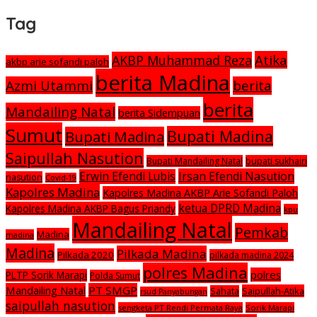
Tag
Atika
AKBP Muhammad Reza
akbp arie sofandi paloh
berita Madina
Azmi Utammi
berita
berita
Mandailing Natal
berita Sidempuan
Sumut
Bupati Madina
Bupati Madina
Saipullah Nasution
Bupati Mandailing Natal
bupati sukhairi
Irsan Efendi Nasution
Erwin Efendi Lubis
nasution
Covid-19
Kapolres Madina
Kapolres Madina AKBP Arie Sofandi Paloh
ketua DPRD Madina
Kapolres Madina AKBP Bagus Priandy
kpu
Mandailing Natal
Pemkab
Madina
madina
Madina
Pilkada Madina
Pilkada 2020
pilkada madina 2024
polres Madina
polres
PLTP Sorik Marapi
Polda Sumut
Mandailing Natal
PT SMGP
Saipullah-Atika
Sahata
rsud Panyabungan
saipullah nasution
sengketa PT Rendi Permata Raya
Sorik Marapi