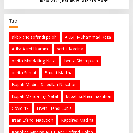
Dunia 2026, Ketum PSSI Minta Maaf
Tag
akbp arie sofandi paloh
AKBP Muhammad Reza
Atika Azmi Utammi
berita Madina
berita Mandailing Natal
berita Sidempuan
berita Sumut
Bupati Madina
Bupati Madina Saipullah Nasution
Bupati Mandailing Natal
bupati sukhairi nasution
Covid-19
Erwin Efendi Lubis
Irsan Efendi Nasution
Kapolres Madina
Kapolres Madina AKBP Arie Sofandi Paloh