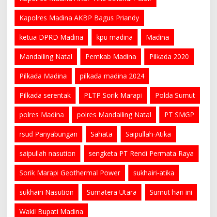
Kapolres Madina AKBP Bagus Priandy
ketua DPRD Madina
kpu madina
Madina
Mandailing Natal
Pemkab Madina
Pilkada 2020
Pilkada Madina
pilkada madina 2024
Pilkada serentak
PLTP Sorik Marapi
Polda Sumut
polres Madina
polres Mandailing Natal
PT SMGP
rsud Panyabungan
Sahata
Saipullah-Atika
saipullah nasution
sengketa PT Rendi Permata Raya
Sorik Marapi Geothermal Power
sukhairi-atika
sukhairi Nasution
Sumatera Utara
Sumut hari ini
Wakil Bupati Madina