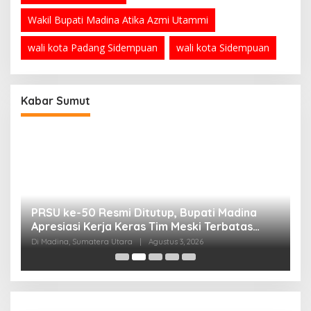
Wakil Bupati Madina Atika Azmi Utammi
wali kota Padang Sidempuan
wali kota Sidempuan
Kabar Sumut
PRSU ke-50 Resmi Ditutup, Bupati Madina
B
Apresiasi Kerja Keras Tim Meski Terbatas
P
Anggaran
Di Madina, Sumatera Utara
|
Agustus 3, 2026
Di