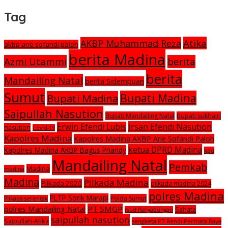
Tag
Atika
AKBP Muhammad Reza
akbp arie sofandi paloh
berita Madina
Azmi Utammi
berita
berita
Mandailing Natal
berita Sidempuan
Sumut
Bupati Madina
Bupati Madina
Saipullah Nasution
Bupati Mandailing Natal
bupati sukhairi
Irsan Efendi Nasution
Erwin Efendi Lubis
nasution
Covid-19
Kapolres Madina
Kapolres Madina AKBP Arie Sofandi Paloh
ketua DPRD Madina
Kapolres Madina AKBP Bagus Priandy
kpu
Mandailing Natal
Pemkab
Madina
madina
Madina
Pilkada Madina
Pilkada 2020
pilkada madina 2024
polres Madina
PLTP Sorik Marapi
Polda Sumut
Pilkada serentak
polres Mandailing Natal
PT SMGP
Sahata
rsud Panyabungan
saipullah nasution
Saipullah-Atika
sengketa PT Rendi Permata Raya