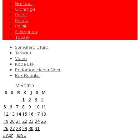
National
Olahraga
Palas
Paluta
Politik
Sidimpuan
Tapsel
Sumatera Utara
Terbaru
Video
Kode Etik
Pedoman Media Siber
Box Redaksi
Mei 2025
S
S
R
K
J
S
M
1
2
3
4
5
6
7
8
9
10
11
12
13
14
15
16
17
18
19
20
21
22
23
24
25
26
27
28
29
30
31
« Apr
Jun »