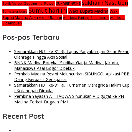
sukhairi Nasution
sukhairi-atika
Sorik Marapi Geothermal Power
Sumut hari ini
Wakil Bupati Madina
Wakil
Sumatera Utara
Bupati Madina Atika Azmi Utammi
wali kota
wali kota Padang Sidempuan
Sidempuan
Pos-pos Terbaru
Semarakkan HUT ke-81 RI, Lapas Panyabungan Gelar Pekan
Olahraga Hingga Aksi Sosial
BNNK Madina Bongkar Sindikat Ganja Madina–Jakarta,
Mahasiswa Asal Bogor Dibekuk
Pemkab Madina Resmi Meluncurkan SiBUNGO, Aplikasi PBB
Daring Berbasis Geospasial
Semarakkan HUT ke-81 RI, Turnamen Maraginda Hakim Cup
I Kotanopan Dimulai
Pembina Yayasan AT-TAQWA Sinunukan V Digugat ke PN
Madina Terkait Dugaan PMH
Recent Post