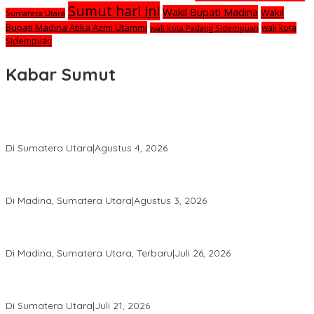
Sumut hari ini
Wakil Bupati Madina
Wakil
Sumatera Utara
Bupati Madina Atika Azmi Utammi
wali kota
wali kota Padang Sidempuan
Sidempuan
Kabar Sumut
Calon Anggota KPID Sumut Melaju ke DPRD, Fit and Proper Test
jadi Penentu
Di Sumatera Utara
|
Agustus 4, 2026
PRSU ke-50 Resmi Ditutup, Bupati Madina Apresiasi Kerja Keras
Tim Meski Terbatas Anggaran
Di Madina, Sumatera Utara
|
Agustus 3, 2026
Bupati Madina Jadi Pembicara Utama Diskusi Panel di
Universitas Medan Area
Di Madina, Sumatera Utara, Terbaru
|
Juli 26, 2026
PWI Sumut Juga Laporkan Hotman Paris ke Polda soal Dugaan
Penghinaan Wartawan
Di Sumatera Utara
|
Juli 21, 2026