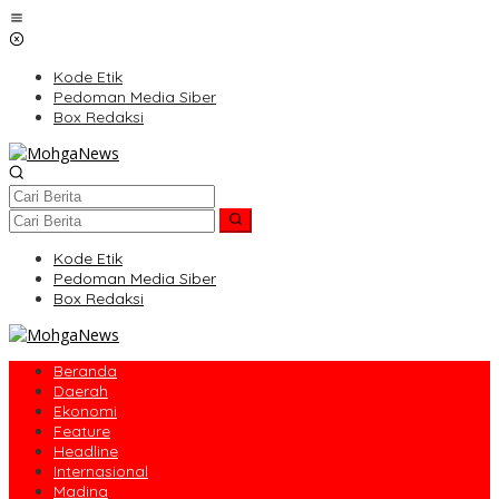
Lewati
ke
konten
Kode Etik
Pedoman Media Siber
Box Redaksi
Kode Etik
Pedoman Media Siber
Box Redaksi
Beranda
Daerah
Ekonomi
Feature
Headline
Internasional
Madina