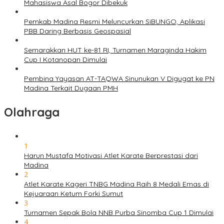
Mahasiswa Asal Bogor Dibekuk
Pemkab Madina Resmi Meluncurkan SiBUNGO, Aplikasi
PBB Daring Berbasis Geospasial
Semarakkan HUT ke-81 RI, Turnamen Maraginda Hakim
Cup I Kotanopan Dimulai
Pembina Yayasan AT-TAQWA Sinunukan V Digugat ke PN
Madina Terkait Dugaan PMH
Olahraga
1
Harun Mustafa Motivasi Atlet Karate Berprestasi dari
Madina
2
Atlet Karate Kageri TNBG Madina Raih 8 Medali Emas di
Kejuaraan Ketum Forki Sumut
3
Turnamen Sepak Bola NNB Purba Sinomba Cup 1 Dimulai
4