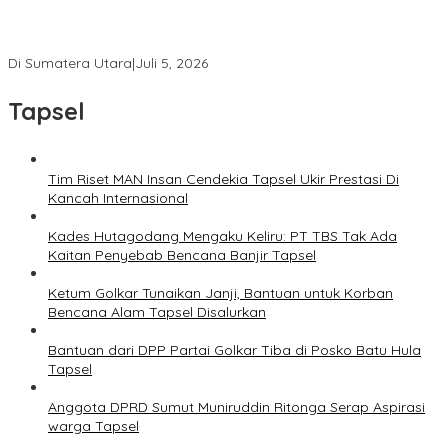
Ketua Umum PWI Bangga Atas Kepemimpinan Farianda Putri
Sinik
Di Sumatera Utara
|
Juli 5, 2026
Tapsel
Tim Riset MAN Insan Cendekia Tapsel Ukir Prestasi Di
Kancah Internasional
Kades Hutagodang Mengaku Keliru: PT TBS Tak Ada
Kaitan Penyebab Bencana Banjir Tapsel
Ketum Golkar Tunaikan Janji, Bantuan untuk Korban
Bencana Alam Tapsel Disalurkan
Bantuan dari DPP Partai Golkar Tiba di Posko Batu Hula
Tapsel
Anggota DPRD Sumut Muniruddin Ritonga Serap Aspirasi
warga Tapsel