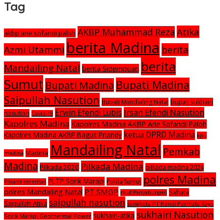
Tag
Atika
AKBP Muhammad Reza
akbp arie sofandi paloh
berita Madina
Azmi Utammi
berita
berita
Mandailing Natal
berita Sidempuan
Sumut
Bupati Madina
Bupati Madina
Saipullah Nasution
Bupati Mandailing Natal
bupati sukhairi
Irsan Efendi Nasution
Erwin Efendi Lubis
nasution
Covid-19
Kapolres Madina
Kapolres Madina AKBP Arie Sofandi Paloh
ketua DPRD Madina
Kapolres Madina AKBP Bagus Priandy
kpu
Mandailing Natal
Pemkab
Madina
madina
Madina
Pilkada Madina
Pilkada 2020
pilkada madina 2024
polres Madina
PLTP Sorik Marapi
Polda Sumut
Pilkada serentak
polres Mandailing Natal
PT SMGP
Sahata
rsud Panyabungan
saipullah nasution
Saipullah-Atika
sengketa PT Rendi Permata Raya
sukhairi Nasution
sukhairi-atika
Sorik Marapi Geothermal Power