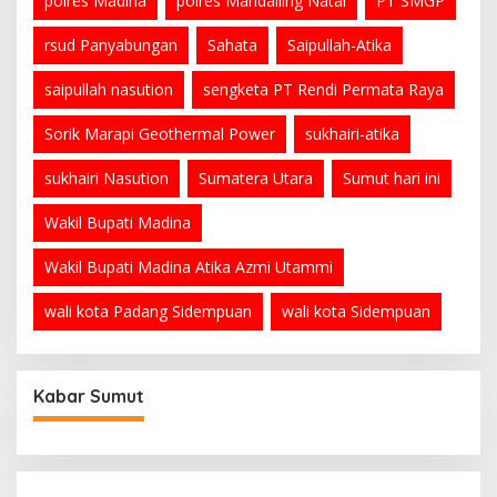
polres Madina
polres Mandailing Natal
PT SMGP
rsud Panyabungan
Sahata
Saipullah-Atika
saipullah nasution
sengketa PT Rendi Permata Raya
Sorik Marapi Geothermal Power
sukhairi-atika
sukhairi Nasution
Sumatera Utara
Sumut hari ini
Wakil Bupati Madina
Wakil Bupati Madina Atika Azmi Utammi
wali kota Padang Sidempuan
wali kota Sidempuan
Kabar Sumut