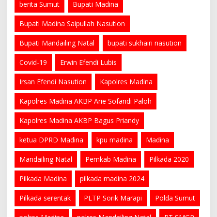
berita Sumut
Bupati Madina
Bupati Madina Saipullah Nasution
Bupati Mandailing Natal
bupati sukhairi nasution
Covid-19
Erwin Efendi Lubis
Irsan Efendi Nasution
Kapolres Madina
Kapolres Madina AKBP Arie Sofandi Paloh
Kapolres Madina AKBP Bagus Priandy
ketua DPRD Madina
kpu madina
Madina
Mandailing Natal
Pemkab Madina
Pilkada 2020
Pilkada Madina
pilkada madina 2024
Pilkada serentak
PLTP Sorik Marapi
Polda Sumut