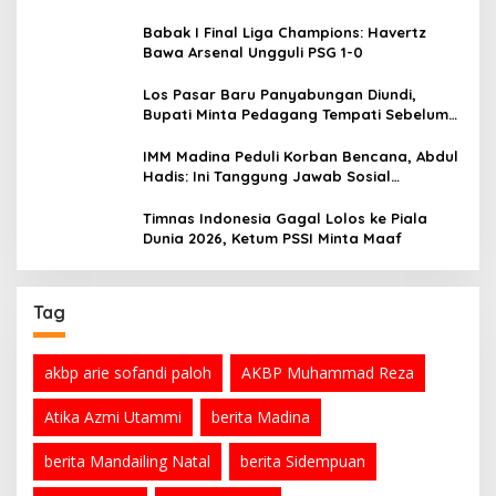
Babak I Final Liga Champions: Havertz
Bawa Arsenal Ungguli PSG 1-0
Los Pasar Baru Panyabungan Diundi,
Bupati Minta Pedagang Tempati Sebelum
Ramadan
IMM Madina Peduli Korban Bencana, Abdul
Hadis: Ini Tanggung Jawab Sosial
Organisasi
Timnas Indonesia Gagal Lolos ke Piala
Dunia 2026, Ketum PSSI Minta Maaf
Tag
akbp arie sofandi paloh
AKBP Muhammad Reza
Atika Azmi Utammi
berita Madina
berita Mandailing Natal
berita Sidempuan