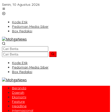
Lewati
Senin, 10 Agustus 2026
ke
konten
Kode Etik
Pedoman Media Siber
Box Redaksi
Kode Etik
Pedoman Media Siber
Box Redaksi
Beranda
Daerah
Ekonomi
Feature
Headline
Internasional