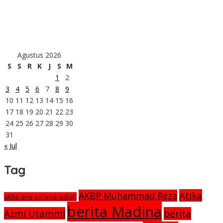
KLP Bonca Jaya dan PT SMGP Kembangkan Budidaya Lebah
Trigona
Kopri PMII Penegak Kesetaraan Gender
Agustus 2026
S
S
R
K
J
S
M
1
2
3
4
5
6
7
8
9
10
11
12
13
14
15
16
17
18
19
20
21
22
23
24
25
26
27
28
29
30
31
« Jul
Tag
Atika
AKBP Muhammad Reza
akbp arie sofandi paloh
berita Madina
Azmi Utammi
berita