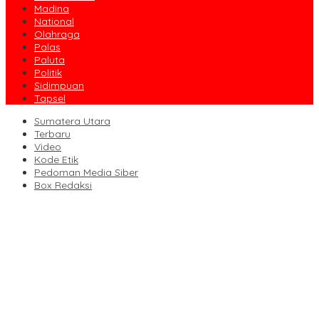
Madina
National
Olahraga
Palas
Paluta
Politik
Sidimpuan
Tapsel
Sumatera Utara
Terbaru
Video
Kode Etik
Pedoman Media Siber
Box Redaksi
Seret Nama ‘Tuan Muda’, KUD Rimbo Tou Tutup Paksa Tambang
Emas Ilegal
VIDEO: Proses Pemakaman Diva Febriani, Korban Pembunuhan
di Kecamatan Natal
Kecelakaan Bus ALS di Padang Panjang, Dirlantas: Kita Usulkan
Lajur Penyelamat Lalin