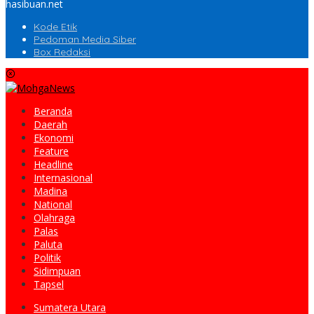
hasibuan.net
Kode Etik
Pedoman Media Siber
Box Redaksi
Beranda
Daerah
Ekonomi
Feature
Headline
Internasional
Madina
National
Olahraga
Palas
Paluta
Politik
Sidimpuan
Tapsel
Sumatera Utara