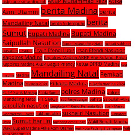
Atika
AKBP Muhammad Reza
akbp arie sofandi paloh
berita Madina
Azmi Utammi
berita
berita
Mandailing Natal
berita Sidempuan
Sumut
Bupati Madina
Bupati Madina
Saipullah Nasution
Bupati Mandailing Natal
bupati sukhairi
Irsan Efendi Nasution
Erwin Efendi Lubis
nasution
Covid-19
Kapolres Madina
Kapolres Madina AKBP Arie Sofandi Paloh
ketua DPRD Madina
Kapolres Madina AKBP Bagus Priandy
kpu
Mandailing Natal
Pemkab
Madina
madina
Madina
Pilkada Madina
Pilkada 2020
pilkada madina 2024
polres Madina
polres
PLTP Sorik Marapi
Polda Sumut
Mandailing Natal
PT SMGP
Saipullah-Atika
Sahata
rsud Panyabungan
saipullah nasution
sengketa PT Rendi Permata Raya
Sorik Marapi
sukhairi Nasution
sukhairi-atika
Geothermal Power
Sumatera
Sumut hari ini
Wakil Bupati Madina
Utara
tambang emas ilegal
Wakil Bupati Madina Atika Azmi Utammi
wali
wali kota Padang Sidempuan
kota Sidempuan