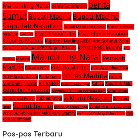
berita
Mandailing Natal
berita Sidempuan
Sumut
Bupati Madina
Bupati Madina
Saipullah Nasution
Bupati Mandailing Natal
bupati sukhairi
Irsan Efendi Nasution
Erwin Efendi Lubis
nasution
Covid-19
Kapolres Madina
Kapolres Madina AKBP Arie Sofandi Paloh
ketua DPRD Madina
Kapolres Madina AKBP Bagus Priandy
kpu
Mandailing Natal
Pemkab
Madina
madina
Madina
Pilkada Madina
Pilkada 2020
pilkada madina 2024
polres Madina
polres
PLTP Sorik Marapi
Polda Sumut
Mandailing Natal
PT SMGP
Saipullah-Atika
Sahata
rsud Panyabungan
saipullah nasution
sengketa PT Rendi Permata Raya
Sorik Marapi
sukhairi Nasution
sukhairi-atika
Geothermal Power
Sumatera
Sumut hari ini
Wakil Bupati Madina
Utara
tambang emas ilegal
Wakil Bupati Madina Atika Azmi Utammi
wali
wali kota Padang Sidempuan
kota Sidempuan
Pos-pos Terbaru