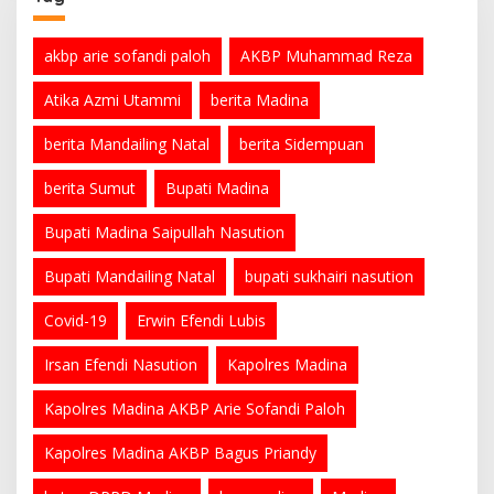
akbp arie sofandi paloh
AKBP Muhammad Reza
Atika Azmi Utammi
berita Madina
berita Mandailing Natal
berita Sidempuan
berita Sumut
Bupati Madina
Bupati Madina Saipullah Nasution
Bupati Mandailing Natal
bupati sukhairi nasution
Covid-19
Erwin Efendi Lubis
Irsan Efendi Nasution
Kapolres Madina
Kapolres Madina AKBP Arie Sofandi Paloh
Kapolres Madina AKBP Bagus Priandy