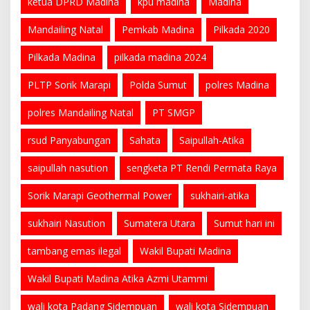
ketua DPRD Madina
kpu madina
Madina
Mandailing Natal
Pemkab Madina
Pilkada 2020
Pilkada Madina
pilkada madina 2024
PLTP Sorik Marapi
Polda Sumut
polres Madina
polres Mandailing Natal
PT SMGP
rsud Panyabungan
Sahata
Saipullah-Atika
saipullah nasution
sengketa PT Rendi Permata Raya
Sorik Marapi Geothermal Power
sukhairi-atika
sukhairi Nasution
Sumatera Utara
Sumut hari ini
tambang emas ilegal
Wakil Bupati Madina
Wakil Bupati Madina Atika Azmi Utammi
wali kota Padang Sidempuan
wali kota Sidempuan