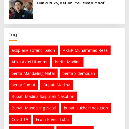
Dunia 2026, Ketum PSSI Minta Maaf
Tag
akbp arie sofandi paloh
AKBP Muhammad Reza
Atika Azmi Utammi
berita Madina
berita Mandailing Natal
berita Sidempuan
berita Sumut
Bupati Madina
Bupati Madina Saipullah Nasution
Bupati Mandailing Natal
bupati sukhairi nasution
Covid-19
Erwin Efendi Lubis