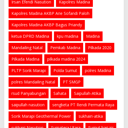
Irsan Efendi Nasution
Kapolres Madina
Kapolres Madina AKBP Arie Sofandi Paloh
Kapolres Madina AKBP Bagus Priandy
ketua DPRD Madina
kpu madina
Madina
Mandailing Natal
Pemkab Madina
Pilkada 2020
Pilkada Madina
pilkada madina 2024
PLTP Sorik Marapi
Polda Sumut
polres Madina
polres Mandailing Natal
PT SMGP
rsud Panyabungan
Sahata
Saipullah-Atika
saipullah nasution
sengketa PT Rendi Permata Raya
Sorik Marapi Geothermal Power
sukhairi-atika
sukhairi Nasution
Sumatera Utara
Sumut hari ini