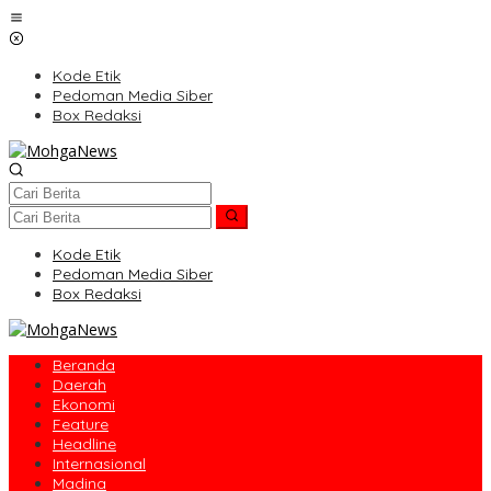
Lewati
ke
konten
Kode Etik
Pedoman Media Siber
Box Redaksi
Kode Etik
Pedoman Media Siber
Box Redaksi
Beranda
Daerah
Ekonomi
Feature
Headline
Internasional
Madina