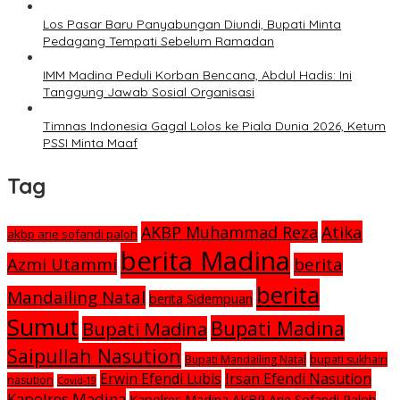
Los Pasar Baru Panyabungan Diundi, Bupati Minta
Pedagang Tempati Sebelum Ramadan
IMM Madina Peduli Korban Bencana, Abdul Hadis: Ini
Tanggung Jawab Sosial Organisasi
Timnas Indonesia Gagal Lolos ke Piala Dunia 2026, Ketum
PSSI Minta Maaf
Tag
Atika
AKBP Muhammad Reza
akbp arie sofandi paloh
berita Madina
Azmi Utammi
berita
berita
Mandailing Natal
berita Sidempuan
Sumut
Bupati Madina
Bupati Madina
Saipullah Nasution
Bupati Mandailing Natal
bupati sukhairi
Irsan Efendi Nasution
Erwin Efendi Lubis
nasution
Covid-19
Kapolres Madina
Kapolres Madina AKBP Arie Sofandi Paloh