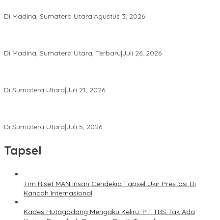
Tim Meski Terbatas Anggaran
Di Madina, Sumatera Utara
|
Agustus 3, 2026
Bupati Madina Jadi Pembicara Utama Diskusi Panel di
Universitas Medan Area
Di Madina, Sumatera Utara, Terbaru
|
Juli 26, 2026
PWI Sumut Juga Laporkan Hotman Paris ke Polda soal Dugaan
Penghinaan Wartawan
Di Sumatera Utara
|
Juli 21, 2026
Ketua Umum PWI Bangga Atas Kepemimpinan Farianda Putri
Sinik
Di Sumatera Utara
|
Juli 5, 2026
Tapsel
Tim Riset MAN Insan Cendekia Tapsel Ukir Prestasi Di
Kancah Internasional
Kades Hutagodang Mengaku Keliru: PT TBS Tak Ada