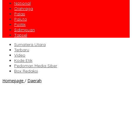
National
Olahraga
Palas
Paluta
Politik
Sidimpuan
Tapsel
Sumatera Utara
Terbaru
Video
Kode Etik
Pedoman Media Siber
Box Redaksi
PT
Homepage
/
Daerah
Karya
Muda
Sahuti
Permohonan
Warga
Batahan