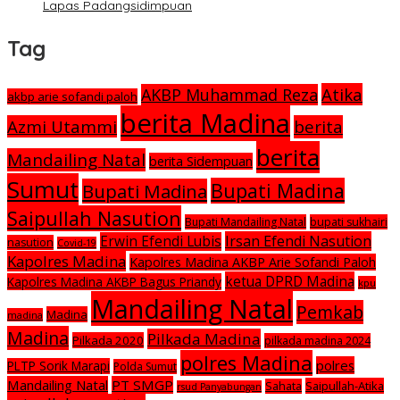
Lapas Padangsidimpuan
Tag
Atika
AKBP Muhammad Reza
akbp arie sofandi paloh
berita Madina
Azmi Utammi
berita
berita
Mandailing Natal
berita Sidempuan
Sumut
Bupati Madina
Bupati Madina
Saipullah Nasution
Bupati Mandailing Natal
bupati sukhairi
Irsan Efendi Nasution
Erwin Efendi Lubis
nasution
Covid-19
Kapolres Madina
Kapolres Madina AKBP Arie Sofandi Paloh
ketua DPRD Madina
Kapolres Madina AKBP Bagus Priandy
kpu
Mandailing Natal
Pemkab
Madina
madina
Madina
Pilkada Madina
Pilkada 2020
pilkada madina 2024
polres Madina
polres
PLTP Sorik Marapi
Polda Sumut
Mandailing Natal
PT SMGP
Saipullah-Atika
Sahata
rsud Panyabungan