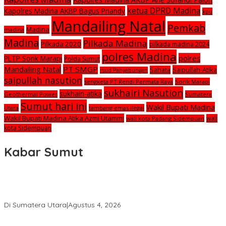
ketua DPRD Madina
Kapolres Madina AKBP Bagus Priandy
kpu
Mandailing Natal
Pemkab
Madina
madina
Madina
Pilkada Madina
Pilkada 2020
pilkada madina 2024
polres Madina
polres
PLTP Sorik Marapi
Polda Sumut
Mandailing Natal
PT SMGP
Saipullah-Atika
Sahata
rsud Panyabungan
saipullah nasution
sengketa PT Rendi Permata Raya
Sorik Marapi
sukhairi Nasution
sukhairi-atika
Geothermal Power
Sumatera
Sumut hari ini
Wakil Bupati Madina
Utara
tambang emas ilegal
Wakil Bupati Madina Atika Azmi Utammi
wali
wali kota Padang Sidempuan
kota Sidempuan
Kabar Sumut
Calon Anggota KPID Sumut Melaju ke DPRD, Fit and Proper Test
jadi Penentu
Di Sumatera Utara
|
Agustus 4, 2026
PRSU ke-50 Resmi Ditutup, Bupati Madina Apresiasi Kerja Keras