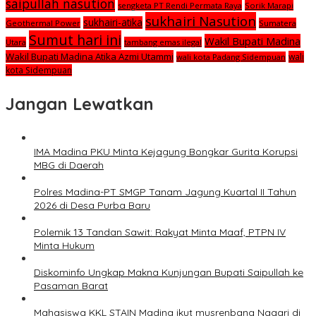
saipullah nasution
sengketa PT Rendi Permata Raya
Sorik Marapi
sukhairi Nasution
sukhairi-atika
Geothermal Power
Sumatera
Sumut hari ini
Wakil Bupati Madina
Utara
tambang emas ilegal
Wakil Bupati Madina Atika Azmi Utammi
wali
wali kota Padang Sidempuan
kota Sidempuan
Jangan Lewatkan
IMA Madina PKU Minta Kejagung Bongkar Gurita Korupsi
MBG di Daerah
Polres Madina-PT SMGP Tanam Jagung Kuartal II Tahun
2026 di Desa Purba Baru
Polemik 13 Tandan Sawit: Rakyat Minta Maaf, PTPN IV
Minta Hukum
Diskominfo Ungkap Makna Kunjungan Bupati Saipullah ke
Pasaman Barat
Mahasiswa KKL STAIN Madina ikut musrenbang Nagari di