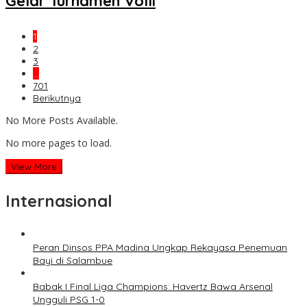
Gelar Turnamen Volli
1
2
3
…
701
Berikutnya
No More Posts Available.
No more pages to load.
View More
Internasional
Peran Dinsos PPA Madina Ungkap Rekayasa Penemuan
Bayi di Salambue
Babak I Final Liga Champions: Havertz Bawa Arsenal
Ungguli PSG 1-0