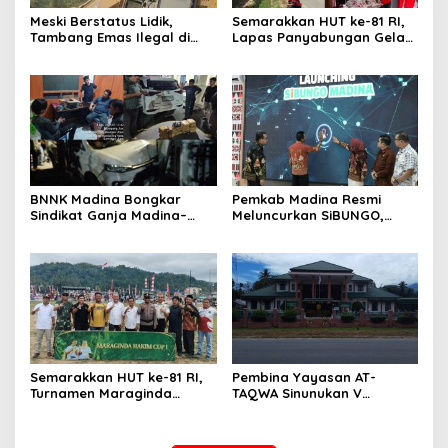
Meski Berstatus Lidik,
Semarakkan HUT ke-81 RI,
Tambang Emas Ilegal di
Lapas Panyabungan Gelar
Lahan KUD Rimbo Tuo
Pekan Olahraga Hingga
Bebas Beroperasi
Aksi Sosial
BNNK Madina Bongkar
Pemkab Madina Resmi
Sindikat Ganja Madina–
Meluncurkan SiBUNGO,
Jakarta, Mahasiswa Asal
Aplikasi PBB Daring
Bogor Dibekuk
Berbasis Geospasial
Semarakkan HUT ke-81 RI,
Pembina Yayasan AT-
Turnamen Maraginda
TAQWA Sinunukan V
Hakim Cup I Kotanopan
Digugat ke PN Madina
Dimulai
Terkait Dugaan PMH