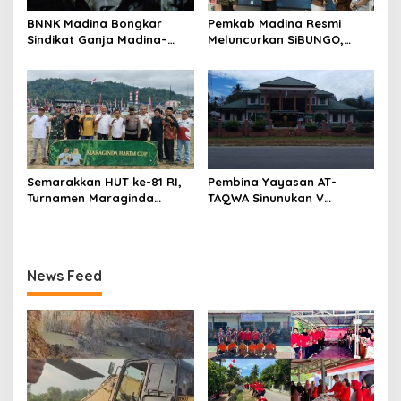
BNNK Madina Bongkar
Pemkab Madina Resmi
Sindikat Ganja Madina–
Meluncurkan SiBUNGO,
Jakarta, Mahasiswa Asal
Aplikasi PBB Daring
Bogor Dibekuk
Berbasis Geospasial
Semarakkan HUT ke-81 RI,
Pembina Yayasan AT-
Turnamen Maraginda
TAQWA Sinunukan V
Hakim Cup I Kotanopan
Digugat ke PN Madina
Dimulai
Terkait Dugaan PMH
News Feed