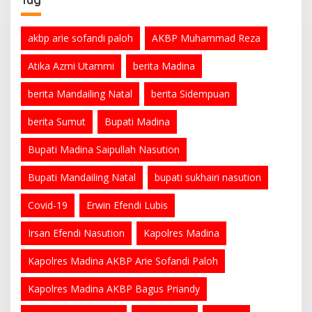
akbp arie sofandi paloh
AKBP Muhammad Reza
Atika Azmi Utammi
berita Madina
berita Mandailing Natal
berita Sidempuan
berita Sumut
Bupati Madina
Bupati Madina Saipullah Nasution
Bupati Mandailing Natal
bupati sukhairi nasution
Covid-19
Erwin Efendi Lubis
Irsan Efendi Nasution
Kapolres Madina
Kapolres Madina AKBP Arie Sofandi Paloh
Kapolres Madina AKBP Bagus Priandy