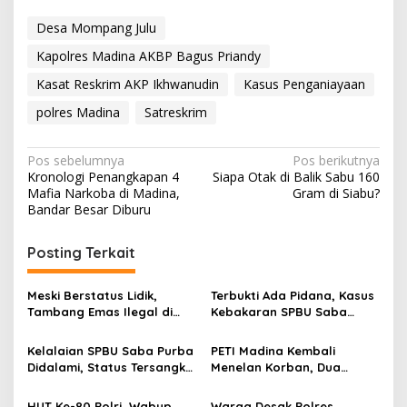
Desa Mompang Julu
Kapolres Madina AKBP Bagus Priandy
Kasat Reskrim AKP Ikhwanudin
Kasus Penganiayaan
polres Madina
Satreskrim
Navigasi
Pos sebelumnya
Pos berikutnya
Kronologi Penangkapan 4
Siapa Otak di Balik Sabu 160
pos
Mafia Narkoba di Madina,
Gram di Siabu?
Bandar Besar Diburu
Posting Terkait
Meski Berstatus Lidik,
Terbukti Ada Pidana, Kasus
Tambang Emas Ilegal di
Kebakaran SPBU Saba
Lahan KUD Rimbo Tuo
Purba Resmi Naik
Bebas Beroperasi
Penyidikan
Kelalaian SPBU Saba Purba
PETI Madina Kembali
Didalami, Status Tersangka
Menelan Korban, Dua
Masih Dinanti
Nyawa Melayang di Batang
Natal
HUT Ke-80 Polri, Wabup
Warga Desak Polres