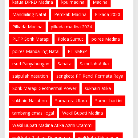
ketua DPRD Madina
kpu madina
Madina
Mandailing Natal
Pemkab Madina
Pilkada 2020
Pilkada Madina
pilkada madina 2024
PLTP Sorik Marapi
Polda Sumut
polres Madina
polres Mandailing Natal
PT SMGP
rsud Panyabungan
Sahata
Saipullah-Atika
saipullah nasution
sengketa PT Rendi Permata Raya
Sorik Marapi Geothermal Power
sukhairi-atika
sukhairi Nasution
Sumatera Utara
Sumut hari ini
tambang emas ilegal
Wakil Bupati Madina
Wakil Bupati Madina Atika Azmi Utammi
wali kota Padang Sidempuan
wali kota Sidempuan