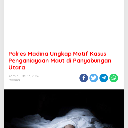
Polres Madina Ungkap Motif Kasus
Penganiayaan Maut di Panyabungan
Utara
Admin
Mei 15, 2026
Madina