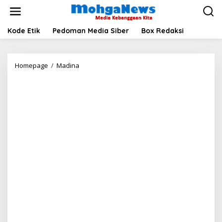
Lewati
ke
konten
Kode Etik
Pedoman Media Siber
Box Redaksi
Polres
Homepage
/
Madina
Madina
Ungkap
Motif
Kasus
Penganiayaan
Maut
di
Panyabungan
Utara