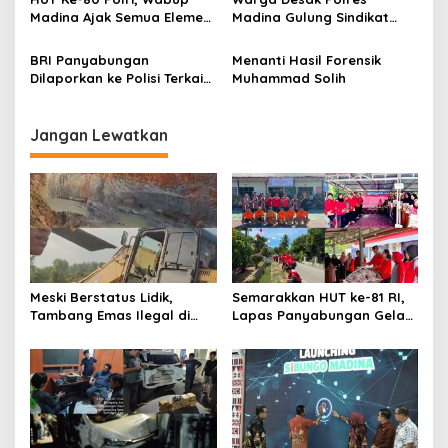
Madina Ajak Semua Elemen
Madina Gulung Sindikat
Bersatu Perangi Narkoba
Pemeras Berkedok Aparat
BRI Panyabungan
Menanti Hasil Forensik
Dilaporkan ke Polisi Terkait
Muhammad Solih
Dugaan Gelapkan Uang
Rp221 Juta
Jangan Lewatkan
Meski Berstatus Lidik,
Semarakkan HUT ke-81 RI,
Tambang Emas Ilegal di
Lapas Panyabungan Gelar
Lahan KUD Rimbo Tuo
Pekan Olahraga Hingga
Bebas Beroperasi
Aksi Sosial