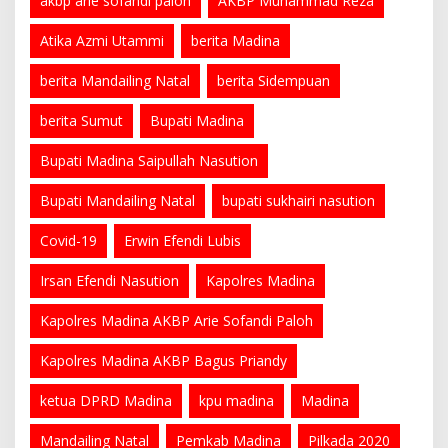
akbp arie sofandi paloh
AKBP Muhammad Reza
Atika Azmi Utammi
berita Madina
berita Mandailing Natal
berita Sidempuan
berita Sumut
Bupati Madina
Bupati Madina Saipullah Nasution
Bupati Mandailing Natal
bupati sukhairi nasution
Covid-19
Erwin Efendi Lubis
Irsan Efendi Nasution
Kapolres Madina
Kapolres Madina AKBP Arie Sofandi Paloh
Kapolres Madina AKBP Bagus Priandy
ketua DPRD Madina
kpu madina
Madina
Mandailing Natal
Pemkab Madina
Pilkada 2020