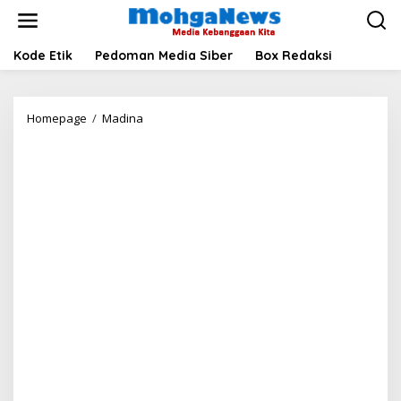
Lewati
ke
konten
Kode Etik
Pedoman Media Siber
Box Redaksi
Pejabat
Homepage
/
Madina
Madina
Padati
Tenda
Jelang
Peluncuran
Koperasi
Merah
Putih
oleh
Presiden