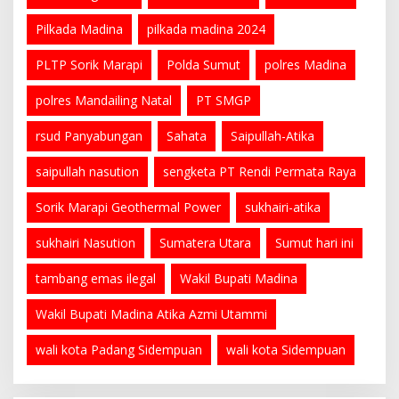
Pilkada Madina
pilkada madina 2024
PLTP Sorik Marapi
Polda Sumut
polres Madina
polres Mandailing Natal
PT SMGP
rsud Panyabungan
Sahata
Saipullah-Atika
saipullah nasution
sengketa PT Rendi Permata Raya
Sorik Marapi Geothermal Power
sukhairi-atika
sukhairi Nasution
Sumatera Utara
Sumut hari ini
tambang emas ilegal
Wakil Bupati Madina
Wakil Bupati Madina Atika Azmi Utammi
wali kota Padang Sidempuan
wali kota Sidempuan
PRSU ke-50 Resmi Ditutup, Bupati Madina
Apresiasi Kerja Keras Tim Meski Terbatas