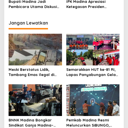
Bupati Madina Jadi
IPK Madina Apresiasi
Pembicara Utama Diskusi
Ketegasan Presiden
Panel di Universitas Medan
Prabowo Sikat Pelaku
Area
Korupsi Tanpa Pandang
Bulu
Jangan Lewatkan
Meski Berstatus Lidik,
Semarakkan HUT ke-81 RI,
Tambang Emas Ilegal di
Lapas Panyabungan Gelar
Lahan KUD Rimbo Tuo
Pekan Olahraga Hingga
Bebas Beroperasi
Aksi Sosial
BNNK Madina Bongkar
Pemkab Madina Resmi
Sindikat Ganja Madina–
Meluncurkan SiBUNGO,