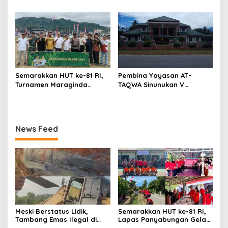
Jakarta, Mahasiswa Asal
Aplikasi PBB Daring
Bogor Dibekuk
Berbasis Geospasial
Semarakkan HUT ke-81 RI,
Pembina Yayasan AT-
Turnamen Maraginda
TAQWA Sinunukan V
Hakim Cup I Kotanopan
Digugat ke PN Madina
Dimulai
Terkait Dugaan PMH
News Feed
Meski Berstatus Lidik,
Semarakkan HUT ke-81 RI,
Tambang Emas Ilegal di
Lapas Panyabungan Gelar
Lahan KUD Rimbo Tuo
Pekan Olahraga Hingga