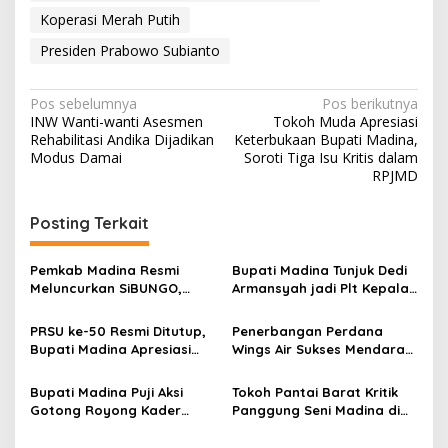
Koperasi Merah Putih
Presiden Prabowo Subianto
Navigasi
Pos sebelumnya
Pos berikutnya
INW Wanti-wanti Asesmen
Tokoh Muda Apresiasi
pos
Rehabilitasi Andika Dijadikan
Keterbukaan Bupati Madina,
Modus Damai
Soroti Tiga Isu Kritis dalam
RPJMD
Posting Terkait
Pemkab Madina Resmi
Bupati Madina Tunjuk Dedi
Meluncurkan SiBUNGO,
Armansyah jadi Plt Kepala
Aplikasi PBB Daring
BKPSDM Gantikan Meinul
Berbasis Geospasial
Lubis
PRSU ke-50 Resmi Ditutup,
Penerbangan Perdana
Bupati Madina Apresiasi
Wings Air Sukses Mendarat
Kerja Keras Tim Meski
di Bandara JHN Mandailing
Terbatas Anggaran
Natal
Bupati Madina Puji Aksi
Tokoh Pantai Barat Kritik
Gotong Royong Kader
Panggung Seni Madina di
Demokrat di Panyabungan
PRSU 2026: Adat Pesisir
Timur
Diabaikan