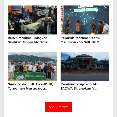
Bebas Beroperasi
Aksi Sosial
BNNK Madina Bongkar
Pemkab Madina Resmi
Sindikat Ganja Madina–
Meluncurkan SiBUNGO,
Jakarta, Mahasiswa Asal
Aplikasi PBB Daring
Bogor Dibekuk
Berbasis Geospasial
Semarakkan HUT ke-81 RI,
Pembina Yayasan AT-
Turnamen Maraginda
TAQWA Sinunukan V
Hakim Cup I Kotanopan
Digugat ke PN Madina
Dimulai
Terkait Dugaan PMH
View More