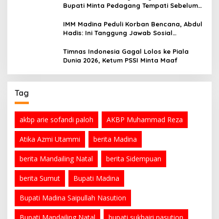
Bupati Minta Pedagang Tempati Sebelum
Ramadan
IMM Madina Peduli Korban Bencana, Abdul
Hadis: Ini Tanggung Jawab Sosial
Organisasi
Timnas Indonesia Gagal Lolos ke Piala
Dunia 2026, Ketum PSSI Minta Maaf
Tag
akbp arie sofandi paloh
AKBP Muhammad Reza
Atika Azmi Utammi
berita Madina
berita Mandailing Natal
berita Sidempuan
berita Sumut
Bupati Madina
Bupati Madina Saipullah Nasution
Bupati Mandailing Natal
bupati sukhairi nasution