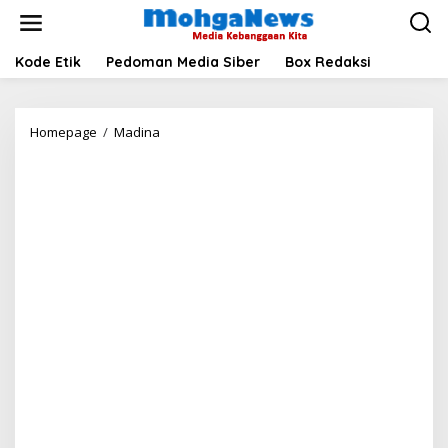
Lewati
ke
konten
Kode Etik
Pedoman Media Siber
Box Redaksi
DPD
Homepage
/
Madina
IPK
Peduli
Korban
Banjir
Madina,
Bantuan
Pangan
Tersalur
untuk
3
Kecamatan