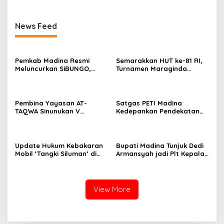
Lubis
News Feed
Pemkab Madina Resmi
Semarakkan HUT ke-81 RI,
Meluncurkan SiBUNGO,
Turnamen Maraginda
Aplikasi PBB Daring
Hakim Cup I Kotanopan
Berbasis Geospasial
Dimulai
Pembina Yayasan AT-
Satgas PETI Madina
TAQWA Sinunukan V
Kedepankan Pendekatan
Digugat ke PN Madina
Humanis Sebelum Tindak
Terkait Dugaan PMH
Tegas Tambang Ilegal
Update Hukum Kebakaran
Bupati Madina Tunjuk Dedi
Mobil ‘Tangki Siluman’ di
Armansyah jadi Plt Kepala
SPBU Tano Ponggol Nauli
BKPSDM Gantikan Meinul
Lubis
View More