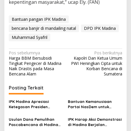
kepentingan masyarakat,” ucap Ely. (FAN)
Bantuan pangan IPK Madina
bencana banjir di mandailing natal
DPD IPK Madina
Muhammad Syafril
Navigasi
Pos sebelumnya
Pos berikutnya
Harga BBM Bersubsidi
Kapolri Dan Ketua Umum
pos
Tingkat Pengecer di Madina
PWI Heningkan Cipta untuk
Naik Drastis pada Masa
Korban Bencana di
Bencana Alam
Sumatera
Posting Terkait
IPK Madina Apresiasi
Bantuan Kemanusiaan
Ketegasan Presiden
Partai NasDem untuk
Prabowo Sikat Pelaku
Korban Bencana di
Korupsi Tanpa Pandang
Mandailing Natal
Usulan Dana Pemulihan
IPK Harap Aksi Demonstrasi
Bulu
Pascabencana di Madina
di Madina Berjalan
Sedang Diverifikasi
Kondusif, ini Kata