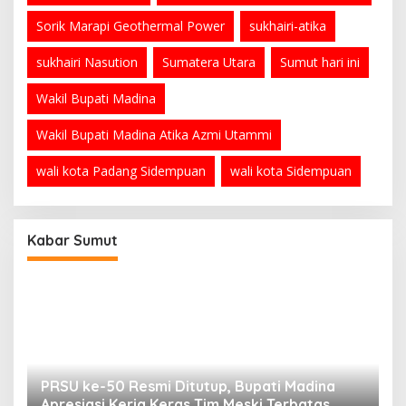
Sorik Marapi Geothermal Power
sukhairi-atika
sukhairi Nasution
Sumatera Utara
Sumut hari ini
Wakil Bupati Madina
Wakil Bupati Madina Atika Azmi Utammi
wali kota Padang Sidempuan
wali kota Sidempuan
Kabar Sumut
PRSU ke-50 Resmi Ditutup, Bupati Madina
B
Apresiasi Kerja Keras Tim Meski Terbatas
P