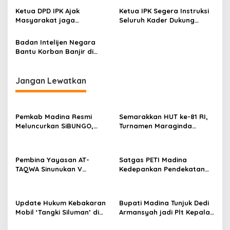
Kemendagri
Mahasiswa
Ketua DPD IPK Ajak
Ketua IPK Segera Instruksi
Masyarakat jaga
Seluruh Kader Dukung
Kekondusifan: Madina Cinta
Kinerja Satgas Anti
Damai
Premanisme Polres Madina
Badan Intelijen Negara
Bantu Korban Banjir di
Madina
Jangan Lewatkan
Pemkab Madina Resmi
Semarakkan HUT ke-81 RI,
Meluncurkan SiBUNGO,
Turnamen Maraginda
Aplikasi PBB Daring
Hakim Cup I Kotanopan
Berbasis Geospasial
Dimulai
Pembina Yayasan AT-
Satgas PETI Madina
TAQWA Sinunukan V
Kedepankan Pendekatan
Digugat ke PN Madina
Humanis Sebelum Tindak
Terkait Dugaan PMH
Tegas Tambang Ilegal
Update Hukum Kebakaran
Bupati Madina Tunjuk Dedi
Mobil ‘Tangki Siluman’ di
Armansyah jadi Plt Kepala
SPBU Tano Ponggol Nauli
BKPSDM Gantikan Meinul