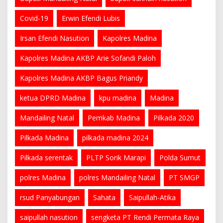
Covid-19
Erwin Efendi Lubis
Irsan Efendi Nasution
Kapolres Madina
Kapolres Madina AKBP Arie Sofandi Paloh
Kapolres Madina AKBP Bagus Priandy
ketua DPRD Madina
kpu madina
Madina
Mandailing Natal
Pemkab Madina
Pilkada 2020
Pilkada Madina
pilkada madina 2024
Pilkada serentak
PLTP Sorik Marapi
Polda Sumut
polres Madina
polres Mandailing Natal
PT SMGP
rsud Panyabungan
Sahata
Saipullah-Atika
saipullah nasution
sengketa PT Rendi Permata Raya