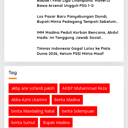
Babak I Final Liga Champions: Havertz
Bawa Arsenal Ungguli PSG 1-0
Los Pasar Baru Panyabungan Diundi,
Bupati Minta Pedagang Tempati Sebelum
Ramadan
IMM Madina Peduli Korban Bencana, Abdul
Hadis: Ini Tanggung Jawab Sosial
Organisasi
Timnas Indonesia Gagal Lolos ke Piala
Dunia 2026, Ketum PSSI Minta Maaf
Tag
akbp arie sofandi paloh
AKBP Muhammad Reza
Atika Azmi Utammi
berita Madina
berita Mandailing Natal
berita Sidempuan
berita Sumut
Bupati Madina