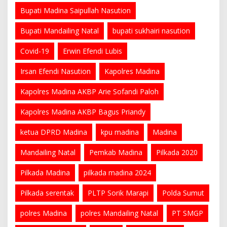
Bupati Madina Saipullah Nasution
Bupati Mandailing Natal
bupati sukhairi nasution
Covid-19
Erwin Efendi Lubis
Irsan Efendi Nasution
Kapolres Madina
Kapolres Madina AKBP Arie Sofandi Paloh
Kapolres Madina AKBP Bagus Priandy
ketua DPRD Madina
kpu madina
Madina
Mandailing Natal
Pemkab Madina
Pilkada 2020
Pilkada Madina
pilkada madina 2024
Pilkada serentak
PLTP Sorik Marapi
Polda Sumut
polres Madina
polres Mandailing Natal
PT SMGP