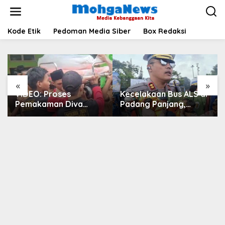
Lewati
ke
konten
Kode Etik
Pedoman Media Siber
Box Redaksi
«
»
VIDEO: Proses
Kecelakaan Bus ALS di
Pemakaman Diva
Padang Panjang,
Febriani, Korban
Dirlantas: Kita Usulkan
Pembunuhan di
Lajur Penyelamat Lalin
Kecamatan Natal