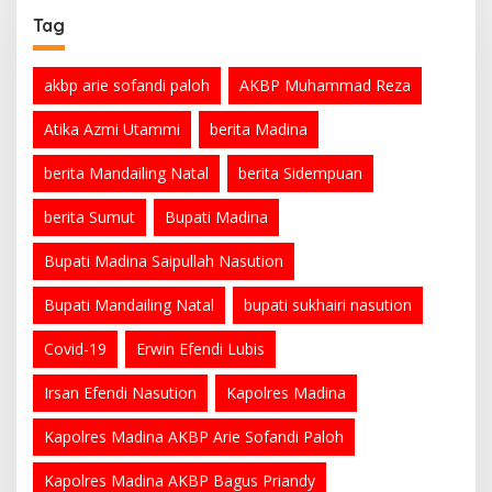
Tag
akbp arie sofandi paloh
AKBP Muhammad Reza
Atika Azmi Utammi
berita Madina
berita Mandailing Natal
berita Sidempuan
berita Sumut
Bupati Madina
Bupati Madina Saipullah Nasution
Bupati Mandailing Natal
bupati sukhairi nasution
Covid-19
Erwin Efendi Lubis
Irsan Efendi Nasution
Kapolres Madina
Kapolres Madina AKBP Arie Sofandi Paloh
Kapolres Madina AKBP Bagus Priandy