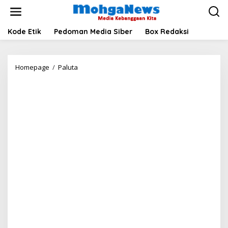
Lewati
ke
konten
Kode Etik
Pedoman Media Siber
Box Redaksi
Bupati
Homepage
/
Paluta
Paluta
Launching
Program
MBG