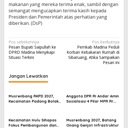
makanan yang mereka terima enak, sambil dengan
semangat mengucapkan terima kasih kepada
Presiden dan Pemerintah atas perhatian yang
diberikan. (DsP)
Navigasi
Pos sebelumnya
Pos berikutnya
Pesan Bupati Saipullah ke
Pemkab Madina Peduli
pos
DPRD Madina Menyikapi
Korban Kebakaran Rumah di
Situasi Terkini
Sibaruang, Atika Sampaikan
Pesan ini
Jangan Lewatkan
Musrenbang RKPD 2027,
Anggota DPR RI Andar Amin
Kecamatan Padang Bolak
Sosialisasi 4 Pilar MPR RI:
Prioritaskan Penurunan
Perkuat Kesadaran
Angka Stunting
Kebangsaan Masyarakat
Kecamatan Hulu Sihapas
Musrenbang 2027, Batang
Fokus Pembangunan dan
Onang Genjot Infrastruktur