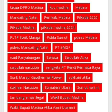
ketua DPRD Madina
kpu madina
Madina
Mandailing Natal
Pemkab Madina
Pilkada 2020
Pilkada Madina
pilkada madina 2024
PLTP Sorik Marapi
Polda Sumut
polres Madina
polres Mandailing Natal
PT SMGP
rsud Panyabungan
Sahata
Saipullah-Atika
saipullah nasution
sengketa PT Rendi Permata Raya
Sorik Marapi Geothermal Power
sukhairi-atika
sukhairi Nasution
Sumatera Utara
Sumut hari ini
tambang emas ilegal
Wakil Bupati Madina
Wakil Bupati Madina Atika Azmi Utammi