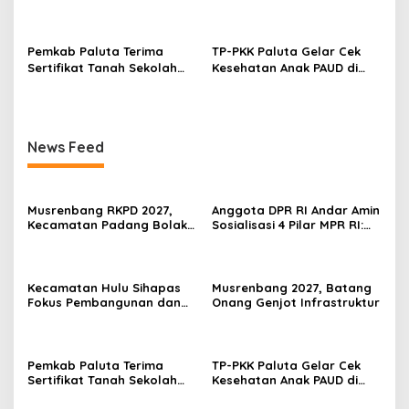
Penanganan Gizi
Pemkab Paluta Terima
TP-PKK Paluta Gelar Cek
Sertifikat Tanah Sekolah
Kesehatan Anak PAUD di
Rakyat dari BPN Tapsel
Dolok Sigompulon
News Feed
Musrenbang RKPD 2027,
Anggota DPR RI Andar Amin
Kecamatan Padang Bolak
Sosialisasi 4 Pilar MPR RI:
Prioritaskan Penurunan
Perkuat Kesadaran
Angka Stunting
Kebangsaan Masyarakat
Kecamatan Hulu Sihapas
Musrenbang 2027, Batang
Fokus Pembangunan dan
Onang Genjot Infrastruktur
Penanganan Gizi
Pemkab Paluta Terima
TP-PKK Paluta Gelar Cek
Sertifikat Tanah Sekolah
Kesehatan Anak PAUD di
Rakyat dari BPN Tapsel
Dolok Sigompulon