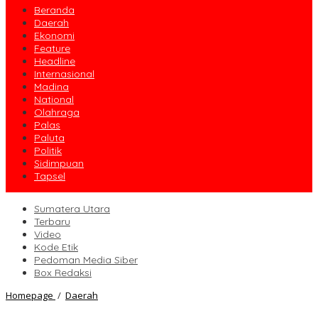
Beranda
Daerah
Ekonomi
Feature
Headline
Internasional
Madina
National
Olahraga
Palas
Paluta
Politik
Sidimpuan
Tapsel
Sumatera Utara
Terbaru
Video
Kode Etik
Pedoman Media Siber
Box Redaksi
Bupati
Homepage
/
Daerah
Madina