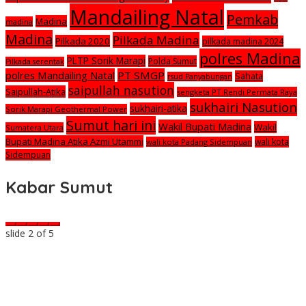
Mandailing Natal
Pemkab
Madina
madina
Madina
Pilkada Madina
Pilkada 2020
pilkada madina 2024
polres Madina
PLTP Sorik Marapi
Polda Sumut
Pilkada serentak
polres Mandailing Natal
PT SMGP
Sahata
rsud Panyabungan
saipullah nasution
Saipullah-Atika
sengketa PT Rendi Permata Raya
sukhairi Nasution
sukhairi-atika
Sorik Marapi Geothermal Power
Sumut hari ini
Wakil Bupati Madina
Wakil
Sumatera Utara
Bupati Madina Atika Azmi Utammi
wali kota
wali kota Padang Sidempuan
Sidempuan
Kabar Sumut
slide
2
of 5