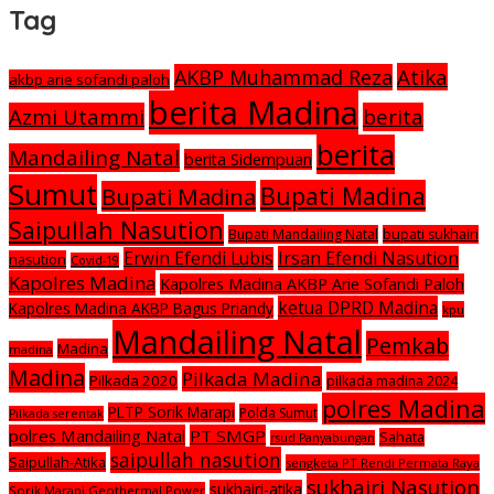
Tag
Atika
AKBP Muhammad Reza
akbp arie sofandi paloh
berita Madina
Azmi Utammi
berita
berita
Mandailing Natal
berita Sidempuan
Sumut
Bupati Madina
Bupati Madina
Saipullah Nasution
Bupati Mandailing Natal
bupati sukhairi
Irsan Efendi Nasution
Erwin Efendi Lubis
nasution
Covid-19
Kapolres Madina
Kapolres Madina AKBP Arie Sofandi Paloh
ketua DPRD Madina
Kapolres Madina AKBP Bagus Priandy
kpu
Mandailing Natal
Pemkab
Madina
madina
Madina
Pilkada Madina
Pilkada 2020
pilkada madina 2024
polres Madina
PLTP Sorik Marapi
Polda Sumut
Pilkada serentak
polres Mandailing Natal
PT SMGP
Sahata
rsud Panyabungan
saipullah nasution
Saipullah-Atika
sengketa PT Rendi Permata Raya
sukhairi Nasution
sukhairi-atika
Sorik Marapi Geothermal Power