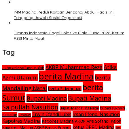
IMM Madina Peduli Korban Bencana, Abdul Hadis: Ini
Tanggung Jawab Sosial Organisasi
Timnas Indonesia Gagal Lolos ke Piala Dunia 2026, Ketum
PSSI Minta Maaf
Tag
Atika
AKBP Muhammad Reza
akbp arie sofandi paloh
berita Madina
Azmi Utammi
berita
berita
Mandailing Natal
berita Sidempuan
Sumut
Bupati Madina
Bupati Madina
Saipullah Nasution
Bupati Mandailing Natal
bupati sukhairi
Irsan Efendi Nasution
Erwin Efendi Lubis
nasution
Covid-19
Kapolres Madina
Kapolres Madina AKBP Arie Sofandi Paloh
ketua DPRD Madina
Kapolres Madina AKBP Bagus Priandy
kpu