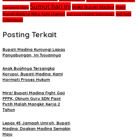
Sumut hari ini
Wakil Bupati Madina
Wakil
Sumatera Utara
Bupati Madina Atika Azmi Utammi
wali kota
wali kota Padang Sidempuan
Sidempuan
Posting Terkait
Bupati Madina Kunjungi Lapas
Panyabungan, Ini Tujuannya
Anak Buahnya Tersangka
Korupsi, Bupati Madina: Kami
Hormati Proses Hukum
Miris! Bupati Madina Fight Gaji
PPPK, Oknum Guru SDN Pasir
Putih Malah Mangkir Kerja 2
Tahun
Lepas 45 Jamaah Umroh, Bupati
Madina: Doakan Madina Semakin
Maju