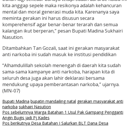
kita anggap sepele maka resikonya adalah kehancuran
mental dan moral generasi muda kita. Karenanya saya
meminta gerakan ini harus disusun secara
komperehensif agar benar-benar terarah dan semua
kalangan ikut berperan,” pesan Bupati Madina Sukhairi
Nasution.
Ditambahkan Tan Gozali, saat ini gerakan masyarakat
anti narkoba ini sudah masuk ke institusi pendidikan
“Alhamdulillah sekolah menengah di daerah kita sudah
sama-sama kampanye anti narkoba, harapan kita di
seluruh desa juga akan lahir deklarasi bersama
mendukung upaya pemberantasan narkoba,” ujarnya.
(MN-07)
Bupati Madina
bupatin mandailing natal
gerakan masyarakat anti
narkoba
sukhairi Nasution
Navigasi
Pos sebelumnya
Warga Batahan 1 Usul Pak Gampang Pengganti
Angin Bugis jadi Pj Kades
pos
Pos berikutnya
Desa Batahan I Salurkan BLT Dana Desa