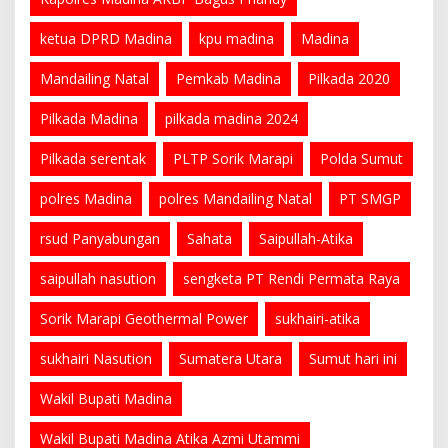
ketua DPRD Madina
kpu madina
Madina
Mandailing Natal
Pemkab Madina
Pilkada 2020
Pilkada Madina
pilkada madina 2024
Pilkada serentak
PLTP Sorik Marapi
Polda Sumut
polres Madina
polres Mandailing Natal
PT SMGP
rsud Panyabungan
Sahata
Saipullah-Atika
saipullah nasution
sengketa PT Rendi Permata Raya
Sorik Marapi Geothermal Power
sukhairi-atika
sukhairi Nasution
Sumatera Utara
Sumut hari ini
Wakil Bupati Madina
Wakil Bupati Madina Atika Azmi Utammi