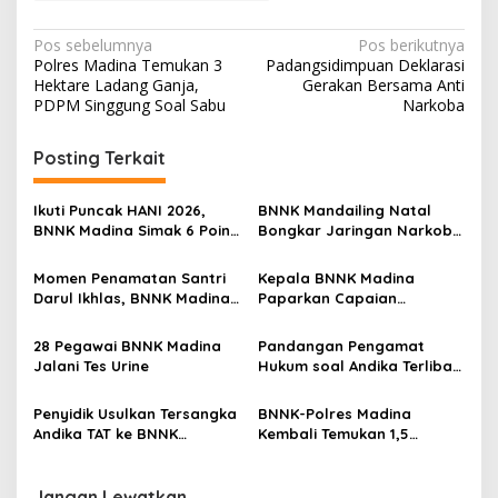
Navigasi
Pos sebelumnya
Pos berikutnya
Polres Madina Temukan 3
Padangsidimpuan Deklarasi
pos
Hektare Ladang Ganja,
Gerakan Bersama Anti
PDPM Singgung Soal Sabu
Narkoba
Posting Terkait
Ikuti Puncak HANI 2026,
BNNK Mandailing Natal
BNNK Madina Simak 6 Poin
Bongkar Jaringan Narkoba
Penting Arahan Kepala BNN
di Kampung Bersinar
RI
Momen Penamatan Santri
Kepala BNNK Madina
Darul Ikhlas, BNNK Madina
Paparkan Capaian
Titip Pesan Antinarkoba
Pelaksanaan Program
Selama Tahun 2025
28 Pegawai BNNK Madina
Pandangan Pengamat
Jalani Tes Urine
Hukum soal Andika Terlibat
Kasus Narkoba: Tidak
Layak Direhabilitasi
Penyidik Usulkan Tersangka
BNNK-Polres Madina
Andika TAT ke BNNK
Kembali Temukan 1,5
Madina, Begini Respon
Hektare Ladang Ganja di
Warga
Bukit Tor Sihite
Jangan Lewatkan