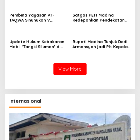
Berbasis Geospasial
Dimulai
Pembina Yayasan AT-
Satgas PETI Madina
TAQWA Sinunukan V
Kedepankan Pendekatan
Digugat ke PN Madina
Humanis Sebelum Tindak
Terkait Dugaan PMH
Tegas Tambang Ilegal
Update Hukum Kebakaran
Bupati Madina Tunjuk Dedi
Mobil ‘Tangki Siluman’ di
Armansyah jadi Plt Kepala
SPBU Tano Ponggol Nauli
BKPSDM Gantikan Meinul
Lubis
View More
Internasional