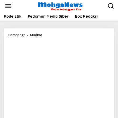
Lewati
ke
konten
Kode Etik
Pedoman Media Siber
Box Redaksi
BNNK
Homepage
/
Madina
Madina
Gandeng
TNI
Razia
Tempat
Hiburan
Malam,
16
Tamu
Dites
Urine