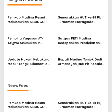
Pemkab Madina Resmi
Semarakkan HUT ke-81 RI,
Meluncurkan SiBUNGO,
Turnamen Maraginda
Aplikasi PBB Daring
Hakim Cup I Kotanopan
Berbasis Geospasial
Dimulai
Pembina Yayasan AT-
Satgas PETI Madina
TAQWA Sinunukan V
Kedepankan Pendekatan
Digugat ke PN Madina
Humanis Sebelum Tindak
Terkait Dugaan PMH
Tegas Tambang Ilegal
Update Hukum Kebakaran
Bupati Madina Tunjuk Dedi
Mobil ‘Tangki Siluman’ di
Armansyah jadi Plt Kepala
SPBU Tano Ponggol Nauli
BKPSDM Gantikan Meinul
Lubis
News Feed
Pemkab Madina Resmi
Semarakkan HUT ke-81 RI,
Meluncurkan SiBUNGO,
Turnamen Maraginda
Aplikasi PBB Daring
Hakim Cup I Kotanopan