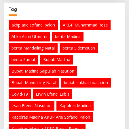
Tag
akbp arie sofandi paloh
AKBP Muhammad Reza
Atika Azmi Utammi
berita Madina
berita Mandailing Natal
berita Sidempuan
berita Sumut
Bupati Madina
Bupati Madina Saipullah Nasution
Bupati Mandailing Natal
bupati sukhairi nasution
Covid-19
Erwin Efendi Lubis
Irsan Efendi Nasution
Kapolres Madina
Kapolres Madina AKBP Arie Sofandi Paloh
Kapolres Madina AKBP Bagus Priandy