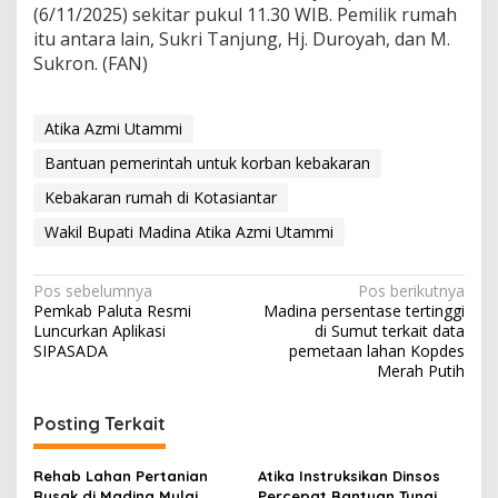
(6/11/2025) sekitar pukul 11.30 WIB. Pemilik rumah
itu antara lain, Sukri Tanjung, Hj. Duroyah, dan M.
Sukron. (FAN)
Atika Azmi Utammi
Bantuan pemerintah untuk korban kebakaran
Kebakaran rumah di Kotasiantar
Wakil Bupati Madina Atika Azmi Utammi
Navigasi
Pos sebelumnya
Pos berikutnya
Pemkab Paluta Resmi
Madina persentase tertinggi
pos
Luncurkan Aplikasi
di Sumut terkait data
SIPASADA
pemetaan lahan Kopdes
Merah Putih
Posting Terkait
Rehab Lahan Pertanian
Atika Instruksikan Dinsos
Rusak di Madina Mulai
Percepat Bantuan Tunai