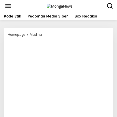
Lewati
ke
konten
Kode Etik
Pedoman Media Siber
Box Redaksi
Atika
Homepage
/
Madina
doakan
korban
kebakaran
di
Kotasiantar:
Diganti
yang
lebih
baik
dan
berkah