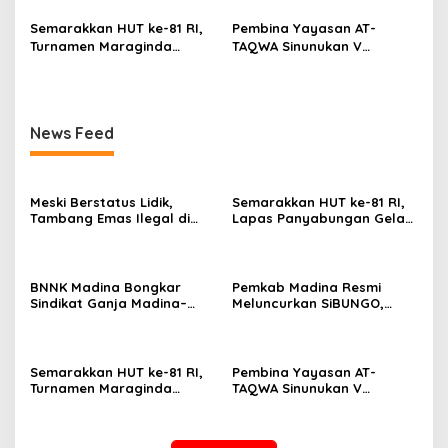
Semarakkan HUT ke-81 RI,
Pembina Yayasan AT-
Turnamen Maraginda
TAQWA Sinunukan V
Hakim Cup I Kotanopan
Digugat ke PN Madina
Dimulai
Terkait Dugaan PMH
News Feed
Meski Berstatus Lidik,
Semarakkan HUT ke-81 RI,
Tambang Emas Ilegal di
Lapas Panyabungan Gelar
Lahan KUD Rimbo Tuo
Pekan Olahraga Hingga
Bebas Beroperasi
Aksi Sosial
BNNK Madina Bongkar
Pemkab Madina Resmi
Sindikat Ganja Madina–
Meluncurkan SiBUNGO,
Jakarta, Mahasiswa Asal
Aplikasi PBB Daring
Bogor Dibekuk
Berbasis Geospasial
Semarakkan HUT ke-81 RI,
Pembina Yayasan AT-
Turnamen Maraginda
TAQWA Sinunukan V
Hakim Cup I Kotanopan
Digugat ke PN Madina
Dimulai
Terkait Dugaan PMH