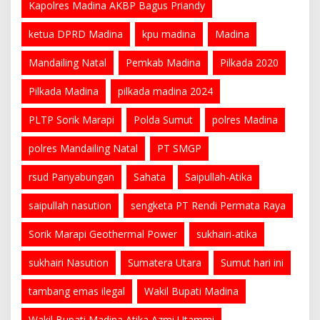
Kapolres Madina AKBP Bagus Priandy
ketua DPRD Madina
kpu madina
Madina
Mandailing Natal
Pemkab Madina
Pilkada 2020
Pilkada Madina
pilkada madina 2024
PLTP Sorik Marapi
Polda Sumut
polres Madina
polres Mandailing Natal
PT SMGP
rsud Panyabungan
Sahata
Saipullah-Atika
saipullah nasution
sengketa PT Rendi Permata Raya
Sorik Marapi Geothermal Power
sukhairi-atika
sukhairi Nasution
Sumatera Utara
Sumut hari ini
tambang emas ilegal
Wakil Bupati Madina
Wakil Bupati Madina Atika Azmi Utammi