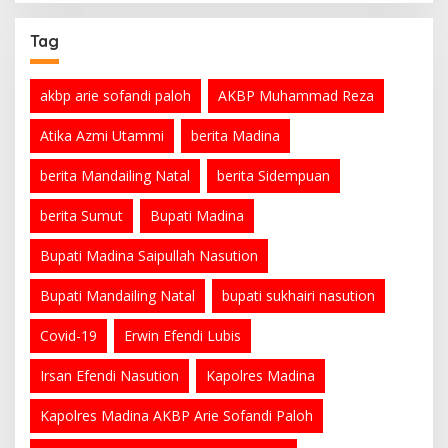
Tag
akbp arie sofandi paloh
AKBP Muhammad Reza
Atika Azmi Utammi
berita Madina
berita Mandailing Natal
berita Sidempuan
berita Sumut
Bupati Madina
Bupati Madina Saipullah Nasution
Bupati Mandailing Natal
bupati sukhairi nasution
Covid-19
Erwin Efendi Lubis
Irsan Efendi Nasution
Kapolres Madina
Kapolres Madina AKBP Arie Sofandi Paloh