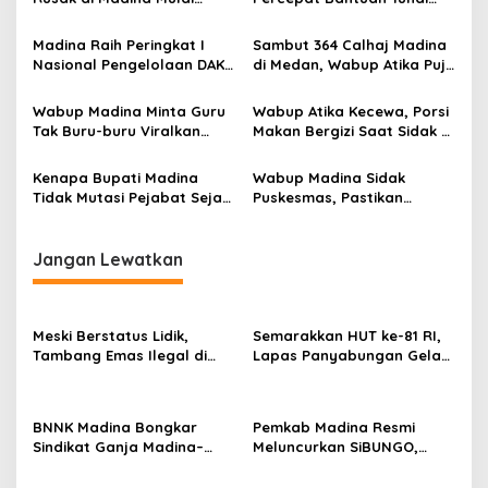
Rampung, Atika Apresiasi
bagi Korban Kebakaran di
Kementan-TNI
Lumban Pinasa
Madina Raih Peringkat I
Sambut 364 Calhaj Madina
Nasional Pengelolaan DAK
di Medan, Wabup Atika Puji
KB, Angka Stunting Turun
Efisiensi Layanan Haji 2026
Drastis
Wabup Madina Minta Guru
Wabup Atika Kecewa, Porsi
Tak Buru-buru Viralkan
Makan Bergizi Saat Sidak di
Masalah Menu Makan
Bawah Standar BGN
Bergizi Gratis
Kenapa Bupati Madina
Wabup Madina Sidak
Tidak Mutasi Pejabat Sejak
Puskesmas, Pastikan
Tahun 2025?
Pelayanan 100 Persen
Jangan Lewatkan
Meski Berstatus Lidik,
Semarakkan HUT ke-81 RI,
Tambang Emas Ilegal di
Lapas Panyabungan Gelar
Lahan KUD Rimbo Tuo
Pekan Olahraga Hingga
Bebas Beroperasi
Aksi Sosial
BNNK Madina Bongkar
Pemkab Madina Resmi
Sindikat Ganja Madina–
Meluncurkan SiBUNGO,
Jakarta, Mahasiswa Asal
Aplikasi PBB Daring
Bogor Dibekuk
Berbasis Geospasial