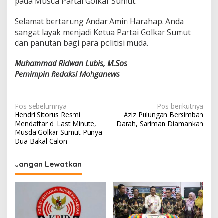
pada Musda Partai Golkar Sumut.
Selamat bertarung Andar Amin Harahap. Anda
sangat layak menjadi Ketua Partai Golkar Sumut
dan panutan bagi para politisi muda.
Muhammad Ridwan Lubis, M.Sos
Pemimpin Redaksi Mohganews
Navigasi
Pos sebelumnya
Pos berikutnya
Hendri Sitorus Resmi
Aziz Pulungan Bersimbah
pos
Mendaftar di Last Minute,
Darah, Sariman Diamankan
Musda Golkar Sumut Punya
Dua Bakal Calon
Jangan Lewatkan