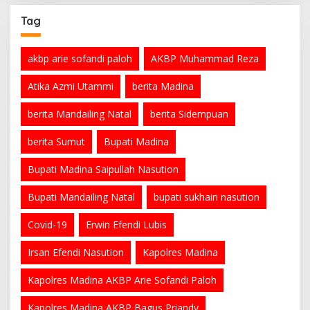
Tag
akbp arie sofandi paloh
AKBP Muhammad Reza
Atika Azmi Utammi
berita Madina
berita Mandailing Natal
berita Sidempuan
berita Sumut
Bupati Madina
Bupati Madina Saipullah Nasution
Bupati Mandailing Natal
bupati sukhairi nasution
Covid-19
Erwin Efendi Lubis
Irsan Efendi Nasution
Kapolres Madina
Kapolres Madina AKBP Arie Sofandi Paloh
Kapolres Madina AKBP Bagus Priandy