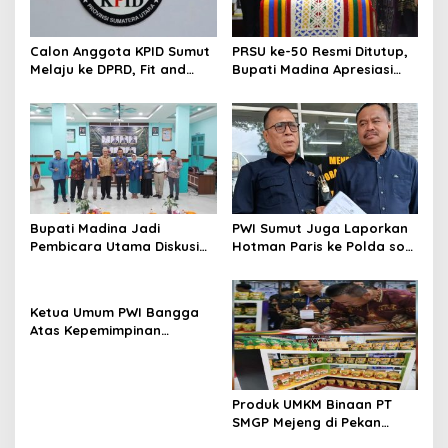
Calon Anggota KPID Sumut
PRSU ke-50 Resmi Ditutup,
Melaju ke DPRD, Fit and
Bupati Madina Apresiasi
Proper Test jadi Penentu
Kerja Keras Tim Meski
Terbatas Anggaran
Bupati Madina Jadi
PWI Sumut Juga Laporkan
Pembicara Utama Diskusi
Hotman Paris ke Polda soal
Panel di Universitas Medan
Dugaan Penghinaan
Area
Wartawan
Ketua Umum PWI Bangga
Atas Kepemimpinan
Farianda Putri Sinik
Produk UMKM Binaan PT
SMGP Mejeng di Pekan
Raya Sumatera Utara