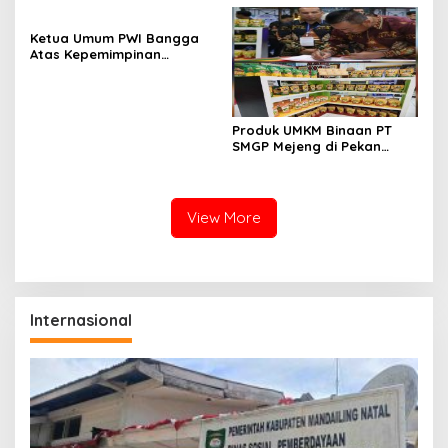
Area
Wartawan
Ketua Umum PWI Bangga
Atas Kepemimpinan
Farianda Putri Sinik
Produk UMKM Binaan PT
SMGP Mejeng di Pekan
Raya Sumatera Utara
View More
Internasional