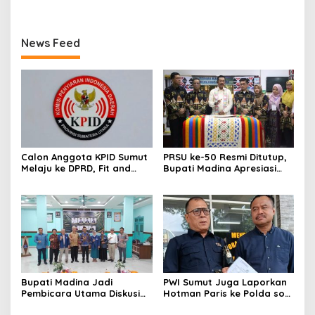
News Feed
Calon Anggota KPID Sumut
PRSU ke-50 Resmi Ditutup,
Melaju ke DPRD, Fit and
Bupati Madina Apresiasi
Proper Test jadi Penentu
Kerja Keras Tim Meski
Terbatas Anggaran
Bupati Madina Jadi
PWI Sumut Juga Laporkan
Pembicara Utama Diskusi
Hotman Paris ke Polda soal
Panel di Universitas Medan
Dugaan Penghinaan