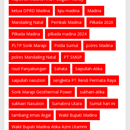
ketua DPRD Madina
kpu madina
Madina
Mandailing Natal
Pemkab Madina
Pilkada 2020
Pilkada Madina
pilkada madina 2024
PLTP Sorik Marapi
Polda Sumut
polres Madina
polres Mandailing Natal
PT SMGP
rsud Panyabungan
Sahata
Saipullah-Atika
saipullah nasution
sengketa PT Rendi Permata Raya
Sorik Marapi Geothermal Power
sukhairi-atika
sukhairi Nasution
Sumatera Utara
Sumut hari ini
tambang emas ilegal
Wakil Bupati Madina
Wakil Bupati Madina Atika Azmi Utammi