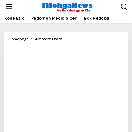
Lewati
ke
konten
Kode Etik
Pedoman Media Siber
Box Redaksi
Andar
Homepage
/
Sumatera Utara
Dikelilingi
Pendekar