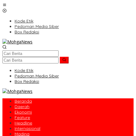
Lewati
ke
konten
Kode Etik
Pedoman Media Siber
Box Redaksi
Kode Etik
Pedoman Media Siber
Box Redaksi
Beranda
Daerah
Ekonomi
Feature
Headline
Internasional
Madina