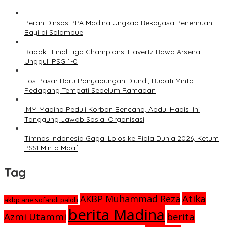
Peran Dinsos PPA Madina Ungkap Rekayasa Penemuan
Bayi di Salambue
Babak I Final Liga Champions: Havertz Bawa Arsenal
Ungguli PSG 1-0
Los Pasar Baru Panyabungan Diundi, Bupati Minta
Pedagang Tempati Sebelum Ramadan
IMM Madina Peduli Korban Bencana, Abdul Hadis: Ini
Tanggung Jawab Sosial Organisasi
Timnas Indonesia Gagal Lolos ke Piala Dunia 2026, Ketum
PSSI Minta Maaf
Tag
Atika
AKBP Muhammad Reza
akbp arie sofandi paloh
berita Madina
Azmi Utammi
berita