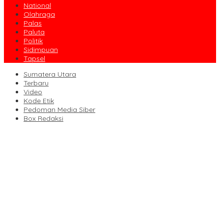
National
Olahraga
Palas
Paluta
Politik
Sidimpuan
Tapsel
Sumatera Utara
Terbaru
Video
Kode Etik
Pedoman Media Siber
Box Redaksi
Seret Nama ‘Tuan Muda’, KUD Rimbo Tou Tutup Paksa Tambang
Emas Ilegal
VIDEO: Proses Pemakaman Diva Febriani, Korban Pembunuhan
di Kecamatan Natal
Kecelakaan Bus ALS di Padang Panjang, Dirlantas: Kita Usulkan
Lajur Penyelamat Lalin