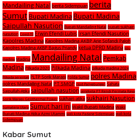
berita
Mandailing Natal
berita Sidempuan
Sumut
Bupati Madina
Bupati Madina
Saipullah Nasution
Bupati Mandailing Natal
bupati sukhairi
Irsan Efendi Nasution
Erwin Efendi Lubis
nasution
Covid-19
Kapolres Madina
Kapolres Madina AKBP Arie Sofandi Paloh
ketua DPRD Madina
Kapolres Madina AKBP Bagus Priandy
kpu
Mandailing Natal
Pemkab
Madina
madina
Madina
Pilkada Madina
Pilkada 2020
pilkada madina 2024
polres Madina
PLTP Sorik Marapi
Polda Sumut
Pilkada serentak
polres Mandailing Natal
PT SMGP
Sahata
rsud Panyabungan
saipullah nasution
Saipullah-Atika
sengketa PT Rendi Permata Raya
sukhairi Nasution
sukhairi-atika
Sorik Marapi Geothermal Power
Sumut hari ini
Wakil Bupati Madina
Wakil
Sumatera Utara
Bupati Madina Atika Azmi Utammi
wali kota
wali kota Padang Sidempuan
Sidempuan
Kabar Sumut