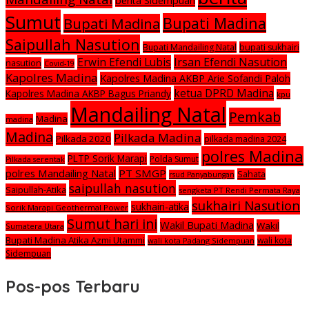
berita Sidempuan
Sumut
Bupati Madina
Bupati Madina
Saipullah Nasution
Bupati Mandailing Natal
bupati sukhairi
Irsan Efendi Nasution
Erwin Efendi Lubis
nasution
Covid-19
Kapolres Madina
Kapolres Madina AKBP Arie Sofandi Paloh
ketua DPRD Madina
Kapolres Madina AKBP Bagus Priandy
kpu
Mandailing Natal
Pemkab
Madina
madina
Madina
Pilkada Madina
Pilkada 2020
pilkada madina 2024
polres Madina
PLTP Sorik Marapi
Polda Sumut
Pilkada serentak
polres Mandailing Natal
PT SMGP
Sahata
rsud Panyabungan
saipullah nasution
Saipullah-Atika
sengketa PT Rendi Permata Raya
sukhairi Nasution
sukhairi-atika
Sorik Marapi Geothermal Power
Sumut hari ini
Wakil Bupati Madina
Wakil
Sumatera Utara
Bupati Madina Atika Azmi Utammi
wali kota
wali kota Padang Sidempuan
Sidempuan
Pos-pos Terbaru