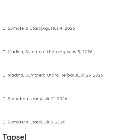
Calon Anggota KPID Sumut Melaju ke DPRD, Fit and Proper Test
jadi Penentu
Di Sumatera Utara
|
Agustus 4, 2026
PRSU ke-50 Resmi Ditutup, Bupati Madina Apresiasi Kerja Keras
Tim Meski Terbatas Anggaran
Di Madina, Sumatera Utara
|
Agustus 3, 2026
Bupati Madina Jadi Pembicara Utama Diskusi Panel di
Universitas Medan Area
Di Madina, Sumatera Utara, Terbaru
|
Juli 26, 2026
PWI Sumut Juga Laporkan Hotman Paris ke Polda soal Dugaan
Penghinaan Wartawan
Di Sumatera Utara
|
Juli 21, 2026
Ketua Umum PWI Bangga Atas Kepemimpinan Farianda Putri
Sinik
Di Sumatera Utara
|
Juli 5, 2026
Tapsel