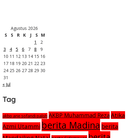
KLP Bonca Jaya dan PT SMGP Kembangkan Budidaya Lebah
Trigona
Kopri PMII Penegak Kesetaraan Gender
Agustus 2026
S
S
R
K
J
S
M
1
2
3
4
5
6
7
8
9
10
11
12
13
14
15
16
17
18
19
20
21
22
23
24
25
26
27
28
29
30
31
« Jul
Tag
Atika
AKBP Muhammad Reza
akbp arie sofandi paloh
berita Madina
Azmi Utammi
berita
berita
Mandailing Natal