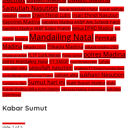
Saipullah Nasution
Bupati Mandailing Natal
bupati sukhairi
Irsan Efendi Nasution
Erwin Efendi Lubis
nasution
Covid-19
Kapolres Madina
Kapolres Madina AKBP Arie Sofandi Paloh
ketua DPRD Madina
Kapolres Madina AKBP Bagus Priandy
kpu
Mandailing Natal
Pemkab
Madina
madina
Madina
Pilkada Madina
Pilkada 2020
pilkada madina 2024
polres Madina
PLTP Sorik Marapi
Polda Sumut
Pilkada serentak
polres Mandailing Natal
PT SMGP
Sahata
rsud Panyabungan
saipullah nasution
Saipullah-Atika
sengketa PT Rendi Permata Raya
sukhairi Nasution
sukhairi-atika
Sorik Marapi Geothermal Power
Sumut hari ini
Wakil Bupati Madina
Wakil
Sumatera Utara
Bupati Madina Atika Azmi Utammi
wali kota
wali kota Padang Sidempuan
Sidempuan
Kabar Sumut
slide
2
of 5