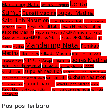
berita
Mandailing Natal
berita Sidempuan
Sumut
Bupati Madina
Bupati Madina
Saipullah Nasution
Bupati Mandailing Natal
bupati sukhairi
Irsan Efendi Nasution
Erwin Efendi Lubis
nasution
Covid-19
Kapolres Madina
Kapolres Madina AKBP Arie Sofandi Paloh
ketua DPRD Madina
Kapolres Madina AKBP Bagus Priandy
kpu
Mandailing Natal
Pemkab
Madina
madina
Madina
Pilkada Madina
Pilkada 2020
pilkada madina 2024
polres Madina
PLTP Sorik Marapi
Polda Sumut
Pilkada serentak
polres Mandailing Natal
PT SMGP
Sahata
rsud Panyabungan
saipullah nasution
Saipullah-Atika
sengketa PT Rendi Permata Raya
sukhairi Nasution
sukhairi-atika
Sorik Marapi Geothermal Power
Sumut hari ini
Wakil Bupati Madina
Wakil
Sumatera Utara
Bupati Madina Atika Azmi Utammi
wali kota
wali kota Padang Sidempuan
Sidempuan
Pos-pos Terbaru