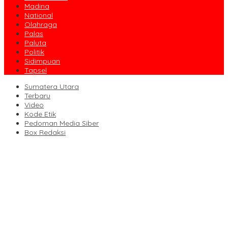
Madina
National
Olahraga
Palas
Paluta
Politik
Sidimpuan
Tapsel
Sumatera Utara
Terbaru
Video
Kode Etik
Pedoman Media Siber
Box Redaksi
Seret Nama ‘Tuan Muda’, KUD Rimbo Tou Tutup Paksa Tambang
Emas Ilegal
VIDEO: Proses Pemakaman Diva Febriani, Korban Pembunuhan
di Kecamatan Natal
Kecelakaan Bus ALS di Padang Panjang, Dirlantas: Kita Usulkan
Lajur Penyelamat Lalin