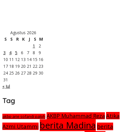
KLP Bonca Jaya dan PT SMGP Kembangkan Budidaya Lebah
Trigona
Kopri PMII Penegak Kesetaraan Gender
Agustus 2026
S
S
R
K
J
S
M
1
2
3
4
5
6
7
8
9
10
11
12
13
14
15
16
17
18
19
20
21
22
23
24
25
26
27
28
29
30
31
« Jul
Tag
Atika
AKBP Muhammad Reza
akbp arie sofandi paloh
berita Madina
Azmi Utammi
berita