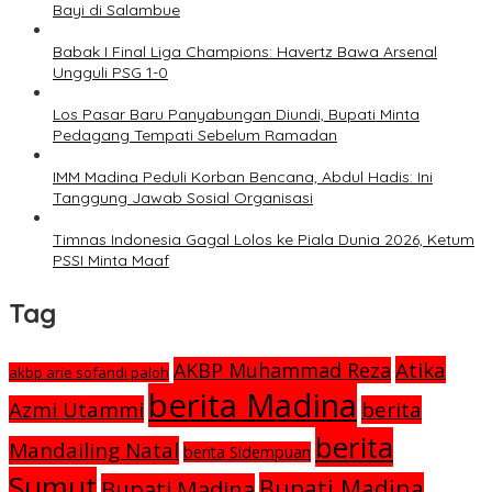
Bayi di Salambue
Babak I Final Liga Champions: Havertz Bawa Arsenal
Ungguli PSG 1-0
Los Pasar Baru Panyabungan Diundi, Bupati Minta
Pedagang Tempati Sebelum Ramadan
IMM Madina Peduli Korban Bencana, Abdul Hadis: Ini
Tanggung Jawab Sosial Organisasi
Timnas Indonesia Gagal Lolos ke Piala Dunia 2026, Ketum
PSSI Minta Maaf
Tag
Atika
AKBP Muhammad Reza
akbp arie sofandi paloh
berita Madina
Azmi Utammi
berita
berita
Mandailing Natal
berita Sidempuan
Sumut
Bupati Madina
Bupati Madina