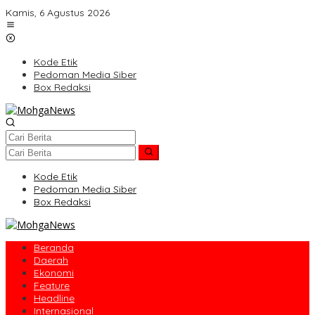
Lewati
Kamis, 6 Agustus 2026
ke
konten
Kode Etik
Pedoman Media Siber
Box Redaksi
Kode Etik
Pedoman Media Siber
Box Redaksi
Beranda
Daerah
Ekonomi
Feature
Headline
Internasional