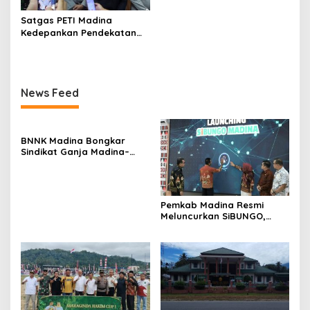
Satgas PETI Madina
Kedepankan Pendekatan
Humanis Sebelum Tindak
Tegas Tambang Ilegal
News Feed
BNNK Madina Bongkar
Sindikat Ganja Madina–
Jakarta, Mahasiswa Asal
Bogor Dibekuk
Pemkab Madina Resmi
Meluncurkan SiBUNGO,
Aplikasi PBB Daring
Berbasis Geospasial