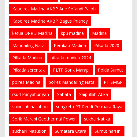
Kapolres Madina AKBP Arie Sofandi Paloh
Kapolres Madina AKBP Bagus Priandy
ketua DPRD Madina
kpu madina
Madina
Mandailing Natal
Pemkab Madina
Pilkada 2020
Pilkada Madina
pilkada madina 2024
Pilkada serentak
PLTP Sorik Marapi
Polda Sumut
polres Madina
polres Mandailing Natal
PT SMGP
rsud Panyabungan
Sahata
Saipullah-Atika
saipullah nasution
sengketa PT Rendi Permata Raya
Sorik Marapi Geothermal Power
sukhairi-atika
sukhairi Nasution
Sumatera Utara
Sumut hari ini