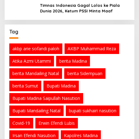
Timnas Indonesia Gagal Lolos ke Piala
Dunia 2026, Ketum PSSI Minta Maaf
Tag
akbp arie sofandi paloh
AKBP Muhammad Reza
Atika Azmi Utammi
berita Madina
berita Mandailing Natal
berita Sidempuan
berita Sumut
Bupati Madina
Bupati Madina Saipullah Nasution
Bupati Mandailing Natal
bupati sukhairi nasution
Covid-19
Erwin Efendi Lubis
Irsan Efendi Nasution
Kapolres Madina