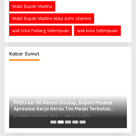
Wakil Bupati Madina
Wakil Bupati Madina Atika Azmi Utammi
wali kota Padang Sidempuan
wali kota Sidempuan
Kabar Sumut
PRSU ke-50 Resmi Ditutup, Bupati Madina
B
Apresiasi Kerja Keras Tim Meski Terbatas
P
Anggaran
Di Madina, Sumatera Utara
|
Agustus 3, 2026
Di