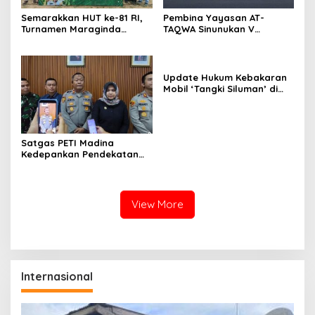
Semarakkan HUT ke-81 RI,
Pembina Yayasan AT-
Turnamen Maraginda
TAQWA Sinunukan V
Hakim Cup I Kotanopan
Digugat ke PN Madina
Dimulai
Terkait Dugaan PMH
Update Hukum Kebakaran
Mobil ‘Tangki Siluman’ di
SPBU Tano Ponggol Nauli
Satgas PETI Madina
Kedepankan Pendekatan
Humanis Sebelum Tindak
Tegas Tambang Ilegal
View More
Internasional