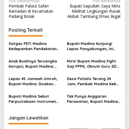
Navigasi
Pos sebelumnya
Pos berikutnya
Pemkab Paluta Safari
Bupati Saipullah: Saya Miris
pos
Ramadan di Kecamatan
Melihat Lingkungan Rusak
Padang Bolak
Akibat Tambang Emas Ilegal
Posting Terkait
Satgas PETI Madina
Bupati Madina Kunjungi
Kedepankan Pendekatan
Lapas Panyabungan, Ini
Humanis Sebelum Tindak
Tujuannya
Tegas Tambang Ilegal
Anak Buahnya Tersangka
Miris! Bupati Madina Fight
Korupsi, Bupati Madina:
Gaji PPPK, Oknum Guru SDN
Kami Hormati Proses
Pasir Putih Malah Mangkir
Hukum
Kerja 2 Tahun
Lepas 45 Jamaah Umroh,
Desa Patialo Terang 24
Bupati Madina: Doakan
Jam, Pemkab Madina Kebut
Madina Semakin Maju
Jaringan Internet
Bupati Madina Sebut
Tak Punya Anggaran
Perpustakaan Instrumen
Perawatan, Bupati Madina
Vital dalam Meningkatkan
Bakal Sewakan RSUD Lama
IPM
Panyabungan
Jangan Lewatkan