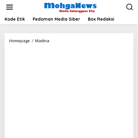
Lewati
ke
konten
Kode Etik
Pedoman Media Siber
Box Redaksi
Sertijab
Homepage
/
Madina
Bupati
dan
Wakil
Bupati
Madina,
Sukhairi:
Hal
yang
Baik
Dilanjutkan