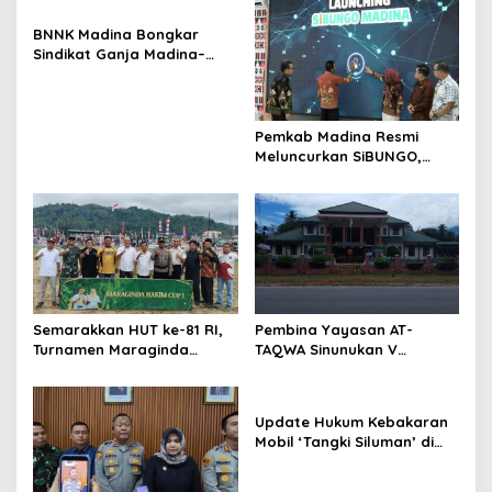
BNNK Madina Bongkar
Sindikat Ganja Madina–
Jakarta, Mahasiswa Asal
Bogor Dibekuk
Pemkab Madina Resmi
Meluncurkan SiBUNGO,
Aplikasi PBB Daring
Berbasis Geospasial
Semarakkan HUT ke-81 RI,
Pembina Yayasan AT-
Turnamen Maraginda
TAQWA Sinunukan V
Hakim Cup I Kotanopan
Digugat ke PN Madina
Dimulai
Terkait Dugaan PMH
Update Hukum Kebakaran
Mobil ‘Tangki Siluman’ di
SPBU Tano Ponggol Nauli