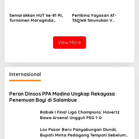
Bogor Dibekuk
Berbasis Geospasial
Semarakkan HUT ke-81 RI,
Pembina Yayasan AT-
Turnamen Maraginda
TAQWA Sinunukan V
Hakim Cup I Kotanopan
Digugat ke PN Madina
Dimulai
Terkait Dugaan PMH
View More
Internasional
Peran Dinsos PPA Madina Ungkap Rekayasa
Penemuan Bayi di Salambue
Babak I Final Liga Champions: Havertz
Bawa Arsenal Ungguli PSG 1-0
Los Pasar Baru Panyabungan Diundi,
Bupati Minta Pedagang Tempati Sebelum