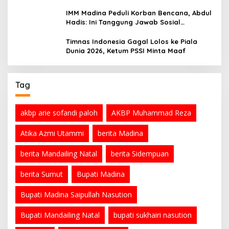
Ramadan
IMM Madina Peduli Korban Bencana, Abdul
Hadis: Ini Tanggung Jawab Sosial
Organisasi
Timnas Indonesia Gagal Lolos ke Piala
Dunia 2026, Ketum PSSI Minta Maaf
Tag
akbp arie sofandi paloh
AKBP Muhammad Reza
Atika Azmi Utammi
berita Madina
berita Mandailing Natal
berita Sidempuan
berita Sumut
Bupati Madina
Bupati Madina Saipullah Nasution
Bupati Mandailing Natal
bupati sukhairi nasution