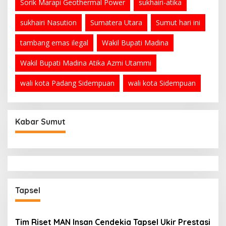
Sorik Marapi Geothermal Power
sukhairi-atika
sukhairi Nasution
Sumatera Utara
Sumut hari ini
tambang emas ilegal
Wakil Bupati Madina
Wakil Bupati Madina Atika Azmi Utammi
wali kota Padang Sidempuan
wali kota Sidempuan
Kabar Sumut
Tapsel
Tim Riset MAN Insan Cendekia Tapsel Ukir Prestasi