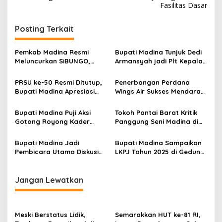
Fasilitas Dasar
Posting Terkait
Pemkab Madina Resmi
Bupati Madina Tunjuk Dedi
Meluncurkan SiBUNGO,
Armansyah jadi Plt Kepala
Aplikasi PBB Daring
BKPSDM Gantikan Meinul
Berbasis Geospasial
Lubis
PRSU ke-50 Resmi Ditutup,
Penerbangan Perdana
Bupati Madina Apresiasi
Wings Air Sukses Mendarat
Kerja Keras Tim Meski
di Bandara JHN Mandailing
Terbatas Anggaran
Natal
Bupati Madina Puji Aksi
Tokoh Pantai Barat Kritik
Gotong Royong Kader
Panggung Seni Madina di
Demokrat di Panyabungan
PRSU 2026: Adat Pesisir
Timur
Diabaikan
Bupati Madina Jadi
Bupati Madina Sampaikan
Pembicara Utama Diskusi
LKPJ Tahun 2025 di Gedung
Panel di Universitas Medan
Paripurna DPRD
Area
Jangan Lewatkan
Meski Berstatus Lidik,
Semarakkan HUT ke-81 RI,