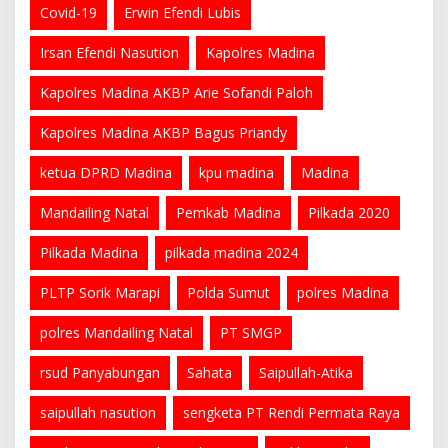
Covid-19
Erwin Efendi Lubis
Irsan Efendi Nasution
Kapolres Madina
Kapolres Madina AKBP Arie Sofandi Paloh
Kapolres Madina AKBP Bagus Priandy
ketua DPRD Madina
kpu madina
Madina
Mandailing Natal
Pemkab Madina
Pilkada 2020
Pilkada Madina
pilkada madina 2024
PLTP Sorik Marapi
Polda Sumut
polres Madina
polres Mandailing Natal
PT SMGP
rsud Panyabungan
Sahata
Saipullah-Atika
saipullah nasution
sengketa PT Rendi Permata Raya