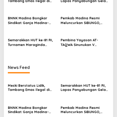
Tambang Emas Ilegal di
Lapas Panyabungan Gelar
Lahan KUD Rimbo Tuo
Pekan Olahraga Hingga
Bebas Beroperasi
Aksi Sosial
BNNK Madina Bongkar
Pemkab Madina Resmi
Sindikat Ganja Madina–
Meluncurkan SiBUNGO,
Jakarta, Mahasiswa Asal
Aplikasi PBB Daring
Bogor Dibekuk
Berbasis Geospasial
Semarakkan HUT ke-81 RI,
Pembina Yayasan AT-
Turnamen Maraginda
TAQWA Sinunukan V
Hakim Cup I Kotanopan
Digugat ke PN Madina
Dimulai
Terkait Dugaan PMH
News Feed
Meski Berstatus Lidik,
Semarakkan HUT ke-81 RI,
Tambang Emas Ilegal di
Lapas Panyabungan Gelar
Lahan KUD Rimbo Tuo
Pekan Olahraga Hingga
Bebas Beroperasi
Aksi Sosial
BNNK Madina Bongkar
Pemkab Madina Resmi
Sindikat Ganja Madina–
Meluncurkan SiBUNGO,
Jakarta, Mahasiswa Asal
Aplikasi PBB Daring