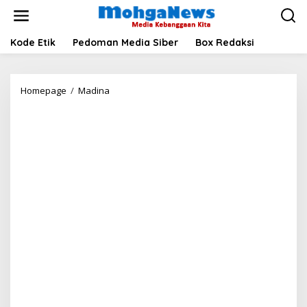
Lewati
ke
konten
Kode Etik
Pedoman Media Siber
Box Redaksi
Sempat
Homepage
/
Madina
Dikritik,
Pemprov
Sumut
Akhirnya
Kucurkan
Rp36,5
M
Perbaiki
Jalan
Madina