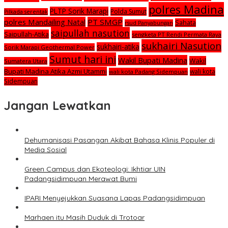
polres Madina
PLTP Sorik Marapi
Polda Sumut
Pilkada serentak
polres Mandailing Natal
PT SMGP
Sahata
rsud Panyabungan
saipullah nasution
Saipullah-Atika
sengketa PT Rendi Permata Raya
sukhairi Nasution
sukhairi-atika
Sorik Marapi Geothermal Power
Sumut hari ini
Wakil Bupati Madina
Wakil
Sumatera Utara
Bupati Madina Atika Azmi Utammi
wali kota
wali kota Padang Sidempuan
Sidempuan
Jangan Lewatkan
Dehumanisasi Pasangan Akibat Bahasa Klinis Populer di
Media Sosial
Green Campus dan Ekoteologi: Ikhtiar UIN
Padangsidimpuan Merawat Bumi
IPARI Menyejukkan Suasana Lapas Padangsidimpuan
Marhaen itu Masih Duduk di Trotoar