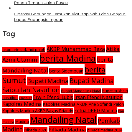
Pohan Timbun Jalan Rusak
Operasi Gabungan Temukan Alat Isap Sabu dan Ganja di
Lapas Padangsidimpuan
Tag
Atika
AKBP Muhammad Reza
akbp arie sofandi paloh
berita Madina
Azmi Utammi
berita
berita
Mandailing Natal
berita Sidempuan
Sumut
Bupati Madina
Bupati Madina
Saipullah Nasution
Bupati Mandailing Natal
bupati sukhairi
Irsan Efendi Nasution
Erwin Efendi Lubis
nasution
Covid-19
Kapolres Madina
Kapolres Madina AKBP Arie Sofandi Paloh
ketua DPRD Madina
Kapolres Madina AKBP Bagus Priandy
kpu
Mandailing Natal
Pemkab
Madina
madina
Madina
Pilkada Madina
Pilkada 2020
pilkada madina 2024