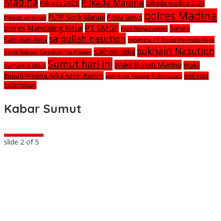
Madina
Pilkada Madina
Pilkada 2020
pilkada madina 2024
polres Madina
PLTP Sorik Marapi
Polda Sumut
Pilkada serentak
polres Mandailing Natal
PT SMGP
Sahata
rsud Panyabungan
saipullah nasution
Saipullah-Atika
sengketa PT Rendi Permata Raya
sukhairi Nasution
sukhairi-atika
Sorik Marapi Geothermal Power
Sumut hari ini
Wakil Bupati Madina
Wakil
Sumatera Utara
Bupati Madina Atika Azmi Utammi
wali kota
wali kota Padang Sidempuan
Sidempuan
Kabar Sumut
slide
2
of 5