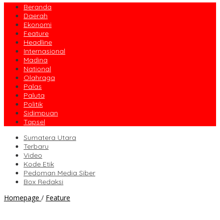
Beranda
Daerah
Ekonomi
Feature
Headline
Internasional
Madina
National
Olahraga
Palas
Paluta
Politik
Sidimpuan
Tapsel
Sumatera Utara
Terbaru
Video
Kode Etik
Pedoman Media Siber
Box Redaksi
Sekilas
Homepage
/
Feature
Tentang
Sosok