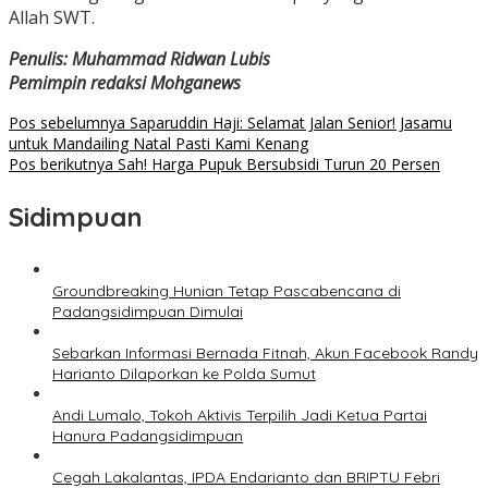
Allah SWT.
Penulis: Muhammad Ridwan Lubis
Pemimpin redaksi Mohganews
Navigasi
Pos sebelumnya
Saparuddin Haji: Selamat Jalan Senior! Jasamu
untuk Mandailing Natal Pasti Kami Kenang
pos
Pos berikutnya
Sah! Harga Pupuk Bersubsidi Turun 20 Persen
Sidimpuan
Groundbreaking Hunian Tetap Pascabencana di
Padangsidimpuan Dimulai
Sebarkan Informasi Bernada Fitnah, Akun Facebook Randy
Harianto Dilaporkan ke Polda Sumut
Andi Lumalo, Tokoh Aktivis Terpilih Jadi Ketua Partai
Hanura Padangsidimpuan
Cegah Lakalantas, IPDA Endarianto dan BRIPTU Febri