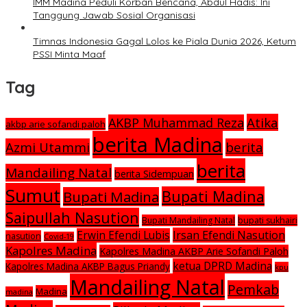
IMM Madina Peduli Korban Bencana, Abdul Hadis: Ini
Tanggung Jawab Sosial Organisasi
Timnas Indonesia Gagal Lolos ke Piala Dunia 2026, Ketum
PSSI Minta Maaf
Tag
Atika
AKBP Muhammad Reza
akbp arie sofandi paloh
berita Madina
Azmi Utammi
berita
berita
Mandailing Natal
berita Sidempuan
Sumut
Bupati Madina
Bupati Madina
Saipullah Nasution
Bupati Mandailing Natal
bupati sukhairi
Irsan Efendi Nasution
Erwin Efendi Lubis
nasution
Covid-19
Kapolres Madina
Kapolres Madina AKBP Arie Sofandi Paloh
ketua DPRD Madina
Kapolres Madina AKBP Bagus Priandy
kpu
Mandailing Natal
Pemkab
Madina
madina